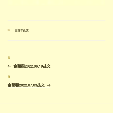
分
壬寅年乩文
類
文
上
前
章
一
金蘭觀2022.06.19乩文
導
篇
覽
文
下
後
章
篇
金蘭觀2022.07.03乩文
文
章