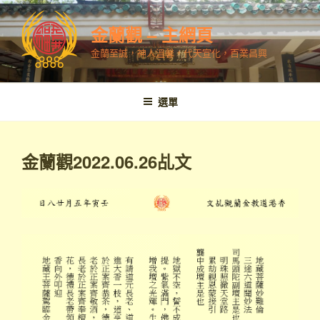
跳
至
金蘭觀 – 主網頁
內
金蘭至誠，神人溫馨，代天宣化，百業昌興
容
選單
金蘭觀2022.06.26乩文