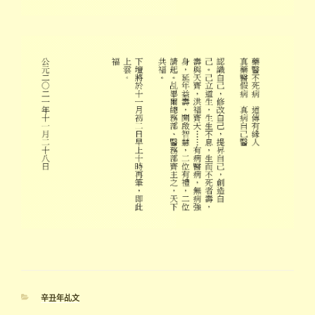
分
辛丑年乩文
類