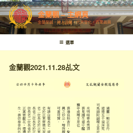
跳
至
金蘭觀 – 主網頁
內
金蘭至誠，神人溫馨，代天宣化，百業昌興
容
選單
金蘭觀2021.11.28乩文