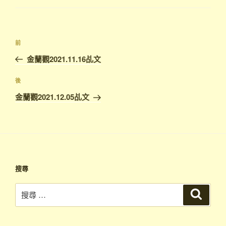
文
上
前
章
一
金蘭觀2021.11.16乩文
導
篇
覽
文
下
後
章
篇
金蘭觀2021.12.05乩文
文
章
搜尋
搜
搜
尋
尋：