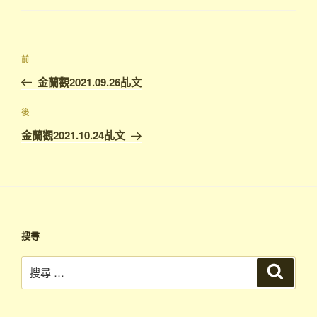
文
上
前
章
一
金蘭觀2021.09.26乩文
導
篇
覽
文
下
後
章
篇
金蘭觀2021.10.24乩文
文
章
搜尋
搜
搜
尋
尋：