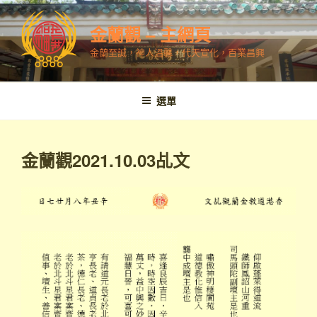
跳
至
金蘭觀 – 主網頁
內
金蘭至誠，神人溫馨，代天宣化，百業昌興
容
選單
金蘭觀2021.10.03乩文