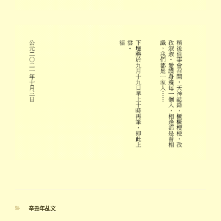
分
辛丑年乩文
類