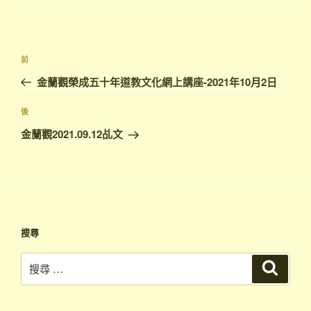
文
上
前
章
一
金蘭觀榮成五十年道教文化網上講座-2021年10月2日
導
篇
覽
文
下
後
章
篇
金蘭觀2021.09.12乩文
文
章
搜尋
搜
搜
尋
尋：