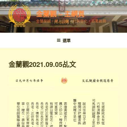
跳
至
金蘭觀 – 主網頁
內
金蘭至誠，神人溫馨，代天宣化，百業昌興
容
選單
金蘭觀2021.09.05乩文