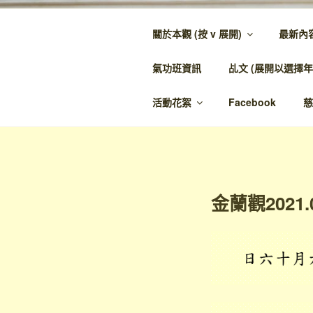
跳
至
關於本觀 (按 v 展開)
最新內
內
金蘭觀
容
氣功班資訊
乩文 (展開以選擇年
金蘭至誠，神人
活動花絮
Facebook
慈
金蘭觀2021.