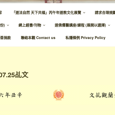
容
「道法自然 天下共福」丙午年道教文化展覽
請求合理規
 – 主網頁
份)
網上經書/刊物
道佛儒醫講座/課程 (展開以選擇)
溫馨，代天宣化，百業昌興
善捐款
聯絡本觀 Contact us
私隱條例 Privacy Policy
07.25乩文