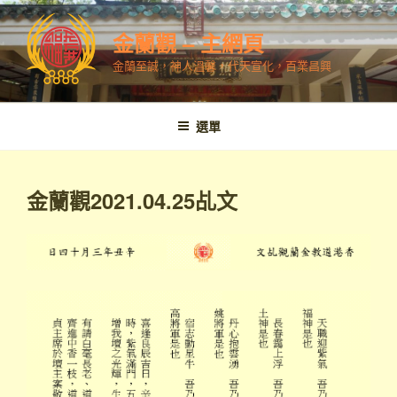
跳
至
金蘭觀 – 主網頁
內
金蘭至誠，神人溫馨，代天宣化，百業昌興
容
選單
金蘭觀2021.04.25乩文