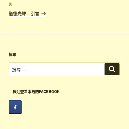
覽
文
下
後
章
篇
道德光輝 – 引言
文
章
搜尋
搜
搜
尋
尋：
↓ 歡迎查看本觀的FACEBOOK