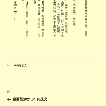
分
辛丑年乩文
類
文
上
前
章
一
金蘭觀2021.04.18乩文
導
篇