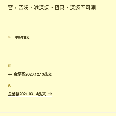
窅，音妖，喻深遠。窅冥，深邃不可測。
分
辛丑年乩文
類
文
上
前
章
一
金蘭觀2020.12.13乩文
導
篇
覽
文
下
後
章
篇
金蘭觀2021.03.14乩文
文
章