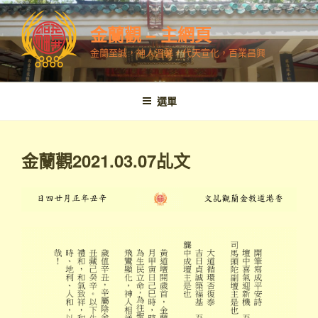
跳
至
金蘭觀 – 主網頁
內
金蘭至誠，神人溫馨，代天宣化，百業昌興
容
選單
金蘭觀2021.03.07乩文