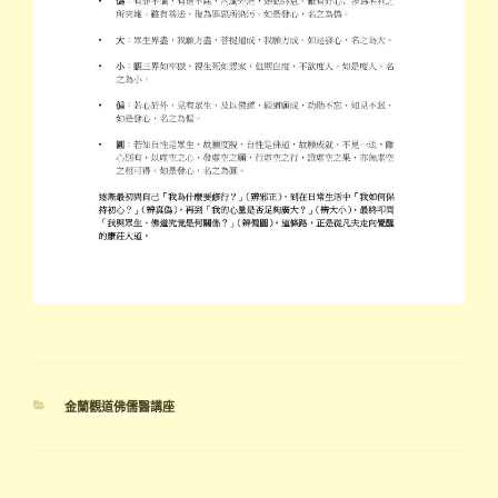
分
金蘭觀道佛儒醫講座
類