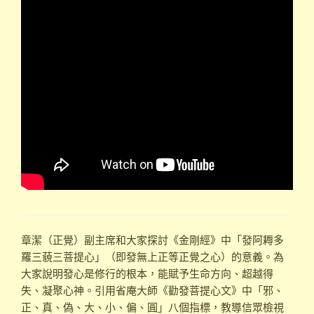
章潔（正覺）副主席和大家探討《金剛經》中「發阿耨多
羅三藐三菩提心」（即發無上正等正覺之心）的意義。為
大家說明發心是修行的根本，能賦予生命方向、超越得
失、凝聚心神。引用省庵大師《勸發菩提心文》中「邪、
正、真、偽、大、小、偏、圓」八個指標，教導信眾檢視