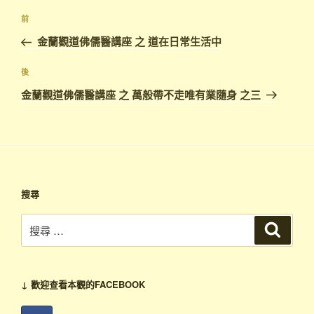
文
上
前
章
一
金蘭觀道佛儒醫講座 之 道在日常生活中
導
篇
覽
文
下
後
章
篇
金蘭觀道佛儒醫講座 之 萬般帶不走唯有業隨身 之三
文
章
搜尋
搜
搜
尋
尋：
↓ 歡迎查看本觀的FACEBOOK