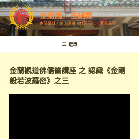
跳
至
金蘭觀 – 主網頁
內
金蘭至誠，神人溫馨，代天宣化，百業昌興
容
選單
金蘭觀道佛儒醫講座 之 認識《金剛
般若波羅密》之三