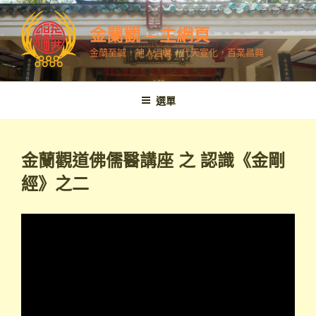
跳
至
金蘭觀 – 主網頁
內
金蘭至誠，神人溫馨，代天宣化，百業昌興
容
選單
金蘭觀道佛儒醫講座 之 認識《金剛
經》之二