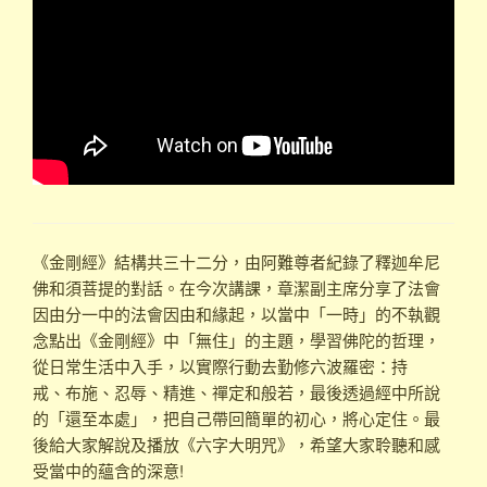
《金剛經》結構共三十二分，由阿難尊者紀錄了釋迦牟尼
佛和須菩提的對話。在今次講課，章潔副主席分享了法會
因由分一中的法會因由和緣起，以當中「一時」的不執觀
念點出《金剛經》中「無住」的主題，學習佛陀的哲理，
從日常生活中入手，以實際行動去勤修六波羅密：
持
戒
、
布施
、
忍辱
、
精進
、
禪定和
般若
，最後透過經中所說
的「還至本處」，把自己帶回簡單的初心，將心定住。最
後給大家解說及播放《六字大明咒》，希望大家聆聽和感
受當中的蘊含的深意!