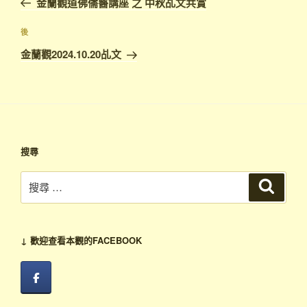
金蘭觀道佛儒醫講座 之 中秋乩文共賞
導
篇
覽
文
下
後
章
篇
金蘭觀2024.10.20乩文
文
章
搜尋
搜
搜
尋
尋：
↓ 歡迎查看本觀的FACEBOOK