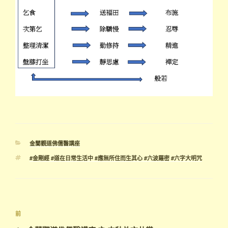
分
金蘭觀道佛儒醫講座
類
標
#金剛經 #道在日常生活中 #應無所住而生其心 #六波羅密 #六字大明咒
籤
文
上
前
章
一