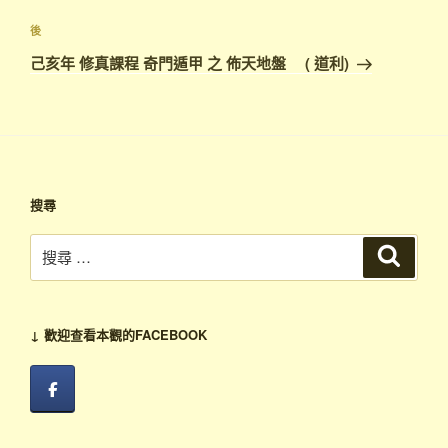
導
篇
覽
文
下
後
章
篇
己亥年 修真課程 奇門遁甲 之 佈天地盤 ( 道利)
文
章
搜尋
搜
搜
尋
尋：
↓ 歡迎查看本觀的FACEBOOK