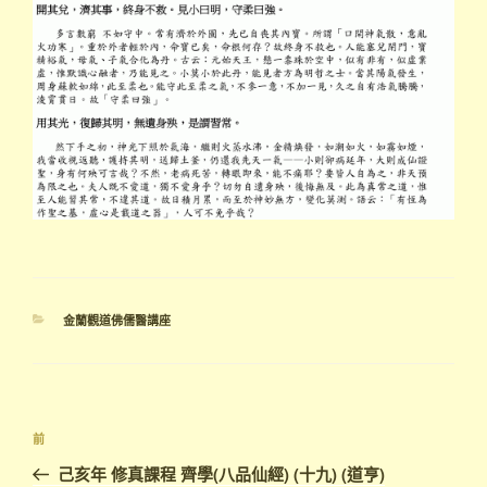
分
金蘭觀道佛儒醫講座
類
文
上
前
章
一
己亥年 修真課程 齊學(八品仙經) (十九) (道亨)