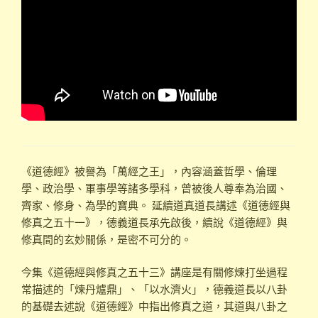
《道德經》被譽為「萬經之王」，內容涵蓋哲學、倫理
學、政治學、軍事學等諸多學科，曾被後人尊奉為治國、
齊家、修身、為學的寶典。 延續道真道長講述《道德經與
修真之五十一》，德義道長承先啟後，續說《道德經》與
修真間的玄妙關係，是密不可分的。
今集《道德經與修真之五十三》講座是有關修煉打坐過程
常描述的「煉丹爐鼎」、「以水濟火」，德義道長以八卦
的基礎去述說《道德經》中指出修真之道，其道與八卦之