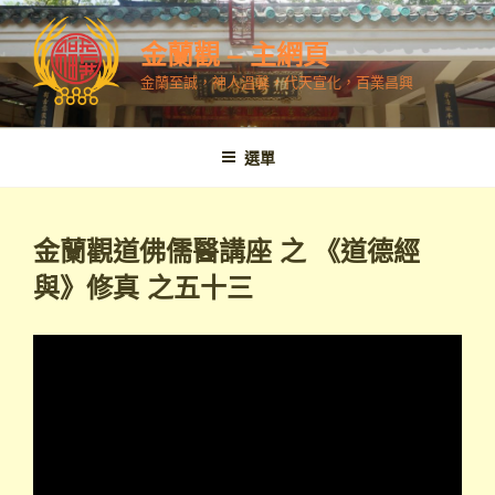
跳
至
金蘭觀 – 主網頁
內
金蘭至誠，神人溫馨，代天宣化，百業昌興
容
選單
金蘭觀道佛儒醫講座 之 《道德經
與》修真 之五十三