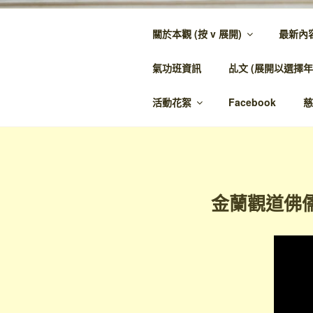
跳
至
關於本觀 (按 v 展開)
最新內
內
金蘭觀
容
氣功班資訊
乩文 (展開以選擇年
金蘭至誠，神人
活動花絮
Facebook
慈
金蘭觀道佛