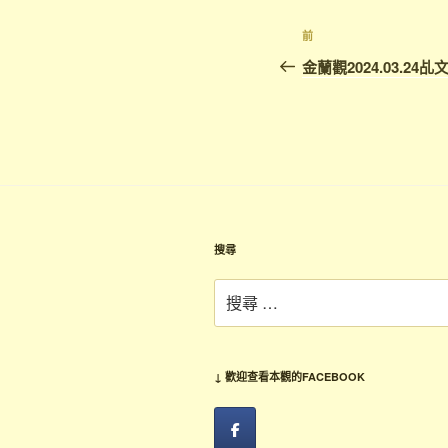
文
上
前
章
一
金蘭觀2024.03.24乩
篇
導
文
覽
章
搜尋
搜
尋：
↓ 歡迎查看本觀的FACEBOOK