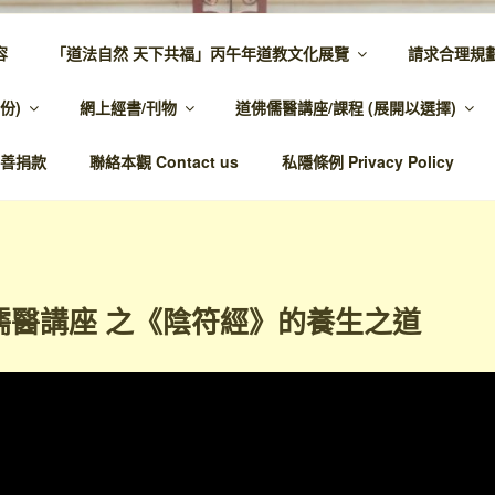
容
「道法自然 天下共福」丙午年道教文化展覽
請求合理規
 – 主網頁
份)
網上經書/刊物
道佛儒醫講座/課程 (展開以選擇)
溫馨，代天宣化，百業昌興
善捐款
聯絡本觀 Contact us
私隱條例 Privacy Policy
儒醫講座 之《陰符經》的養生之道