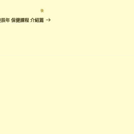
下
後
篇
庚辰年 保健課程 介紹篇
文
章