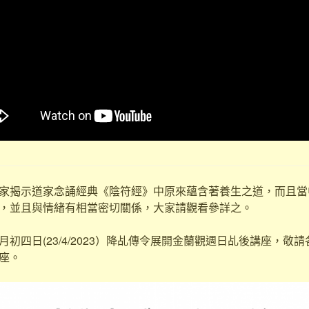
家揭示道家念誦經典《陰符經》中原來蘊含著養生之道，而且當
，並且與情緒有相當密切關係，大家請觀看參詳之。
初四日(23/4/2023）降乩傳令展開金蘭觀週日乩後講座，敬
座。