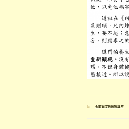
分
金蘭觀道佛儒醫講座
類