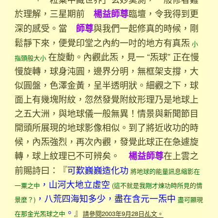
於理解，三星期前
臨壇，令我得到更
楊益師尊
深的感受。當
與我們一起修真的時候，剛
師尊
鬆靜下來，便覺印堂之內約一吋的地方有真炁
小
在旋動。內觀此炁，見一 “炁球” 正在慢
指頭般大小
慢旋轉，球身沌圓，邊界分明，無框架支撐，大
似圓盤，色澤金黃，呈半透明狀。細觀之下，球
面上有幾塊附紋，忽然發覺附紋形理乃是地球上
之五大洲，與地球儀一般無異！情景與新聞節目
開頭所展現的地球影像相似。到了將近收功的時
候，內炁強烈，再次內觀，發覺此球正在急遽旋
轉，球上紋理已不可辨矣。
在上雲之
楊益師尊
前賜詩曰：『
可歎巍巍造化功
將地球的能量訊息縮影在
，山河大地立虛空
一粟之中
(這不就是我剛才煉功時所見的情
，八荒四海知多少，盡在含元一炁中
景麼？)
盡可顯現
。
』
在那金光炁球之中
請參閱2003年9月28日乩文。