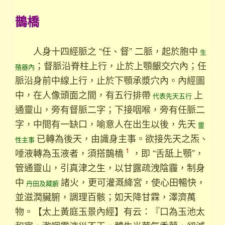
鵲橋
人身十四經脈之 “任、督” 二脈，起於胞中
生
；督脈沿脊柱上行，止於上顎齦交穴內；任
殖器內
脈沿身前中線上行，止於下顎承漿穴內。內經圖
中，在人像頭面之間，有五行排帶
上
代表先天五行
通靈山，旁有督脈二字；下接咽喉，旁有任脈二
字，中間有一缺口，喻意人在出生以後，先天
靈
已轉為後天，由識身主事。欲接先天之炁、
性主事
1
唾液轉為玉液者，須搭鵲橋
，即 “舌舐上顎”，
管通靈山，引真津之生，以甘露疏洩陰霾，制身
中
諸火，更可灌溉絳宮，使心田暢快，
丹田及藏腑
並滋潤臟腑，調理百骸；如天降甘霖，澤濟萬
物。【太上黃庭玉景內經】有云：『口為玉池太