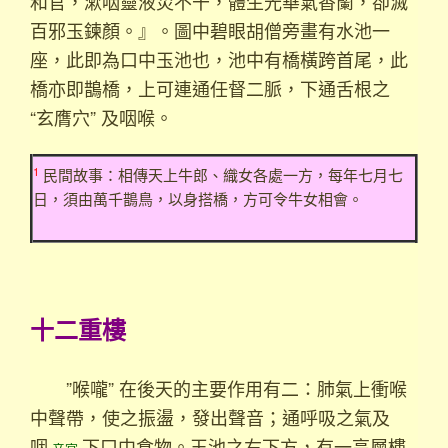
和官，漱咽靈液災不干，體生光華氣香蘭，卻滅
百邪玉鍊顏。』。圖中碧眼胡僧旁畫有水池一
座，此即為口中玉池也，池中有橋橫跨首尾，此
橋亦即鵲橋，上可連通任督二脈，下通舌根之
“玄膺穴” 及咽喉。
1
民間故事：相傳天上牛郎、織女各處一方，每年七月七
日，須由萬千鵲鳥，以身搭橋，方可令牛女相會。
十二重樓
”喉嚨” 在後天的主要作用有二：肺氣上衝喉
中聲帶，使之振盪，發出聲音；通呼吸之氣及
咽
下口中食物。玉池之右下方，有一高層樓