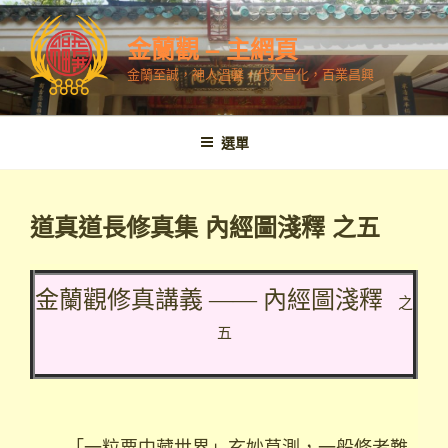
跳
至
金蘭觀 – 主網頁
內
金蘭至誠，神人溫馨，代天宣化，百業昌興
容
選單
道真道長修真集 內經圖淺釋 之五
金蘭觀修真講義 —— 內經圖淺釋
之
五
「一粒粟中藏世界」玄妙莫測，一般修者難