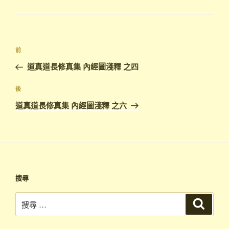
類
文
上
前
章
一
道真道長修真集 內經圖淺釋 之四
導
篇
覽
文
下
後
章
篇
道真道長修真集 內經圖淺釋 之六
文
章
搜尋
搜
搜
尋
尋：