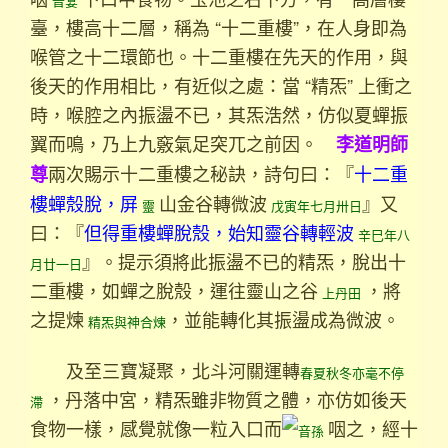
音宴
臺，樓高十二層，稱為 “十二重樓”，在人身即為
喉管之十二環節也。十二重樓在先天的作用，與
後天的作用相比，有近似之處：當 “精炁” 上衝之
時，喉腔之內振盪不已，其炁浩然，仿似夏蟬振
翼而鳴，乃上九竅氣足突兀之前因。
李道明師
兩次賜示十二重樓之秘訣，詩句曰：『
十二重
尊
樓蟬殼脫，屏
山金谷轉微波
』又
靈
戊寅年七月卅日
曰：『
但得重樓蟬脫殼，始知靈谷轉輕波
辛巳年八
』。提示須將此振盪不已的精炁，脫出十
月廿一日
二重樓，如蟬之脫殼，運往靈山之谷
，將
上丹田
之提煉
，並能轉化其振盪成為微波。
精炁與神合煉
及至三寶凝聚，北斗河關運轉
春夏秋冬亦毫不停
，丹落中宮，精炁雖非物質之體，亦仿如後天
滯
食物一樣，感覺就像一粒入口而
咽之，經十
音孫