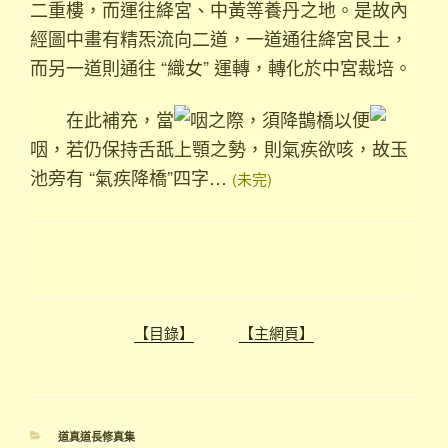
二重樓，而運往絳宮、中黃等養丹之地。是故內
經圖中畫有精炁流向二道，一道通往絳宮艮土，
而另一道則通往 “織女” 運轉，轉化於中宮裁培。
在此補充，當
咽之際，須降鵲橋以便
咽，若仍保持舌舐上顎之勢，則氣疾欲咳，故玉
池旁有 “氣疾降橋”四字…
(未完)
【目錄】
【主網頁】
分
道真道長修真集