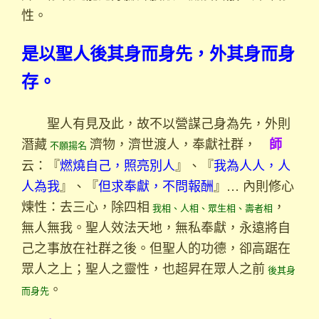
性。
是以聖人後其身而身先，外其身而身
存。
聖人有見及此，故不以營謀己身為先，外則
潛藏
濟物，濟世渡人，奉獻社群，
師
不願揚名
云：『
燃燒自己，照亮別人
』、『
我為人人，人
人為我
』、『
但求奉獻，不問報酬
』… 內則修心
煉性：去三心，除四相
，
我相、人相、眾生相、壽者相
無人無我。聖人效法天地，無私奉獻，永遠將自
己之事放在社群之後。但聖人的功德，卻高踞在
眾人之上；聖人之靈性，也超昇在眾人之前
後其身
。
而身先