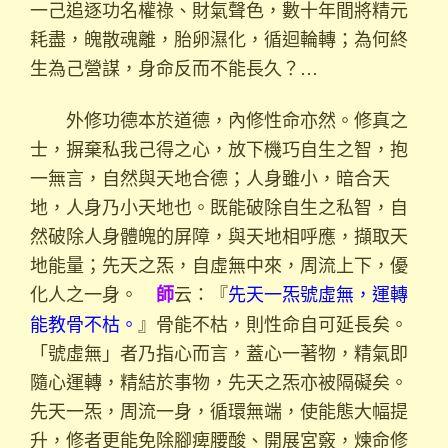
一己追逐功名權祿、財氣聲色，數十年間將精元
耗盡，魄散魂離，胎卵濕化，循迴輪轉；為何終
生為己營謀，身命反而不能長久？…
外修功德本於道德，內修性命亦然。修真之
士，摒棄私我己得之心，放下機巧自生之智，抱
一無言，自然與天地合德；人身雖小，暗合天
地，人身乃小天地也。既能破除自生之私智，自
然破除人身體魄的屏障，與天地相呼應，擷取天
地能量；先天之炁，自虛無中來，周流上下，優
化人之一身。
云：『
先天一炁號虛無，運轉
師
能教骨不枯。
』骨能不枯，則性命自可延長矣。
「號虛無」者乃指心而言，蓋心一著物，精氣即
隨心運轉，精結於事物，先天之炁亦被隔礙矣。
先天一炁，周流一身，循環無端，使能態大幅提
升，修者更能免除腳痺腰酸、開展宮竅，煉命修