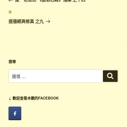
導
篇
覽
文
下
後
章
篇
道德經與修真 之九
文
章
搜尋
搜
搜
尋
尋：
↓ 歡迎查看本觀的FACEBOOK