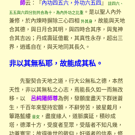
云：『
內功四五六，外功六五四
』
師
註四六、
。是以聖人內外
五五與六四分別共合為十，為內外功之比重
兼修，於內煉時摒除三心四相
，故能與天地
外其身
合其德，與日月合其明，與四時合其序，與鬼神
合其吉凶；丹成壽延億載，其真性永存，超出三
界，逍遙自在，與天地同其長久。
非以其無私耶，故能成其私。
先聖契合天地之道，行大公無私之德，本然
天性，非以其無私之心志，焉能長久如一而無改
移。以
為例，發願度盡天下群迷蒼
呂純陽師尊
生，千百年來堅持宏願，不辭勞苦，披星戴月，
篳路藍縷
，盡度緣人，道脈廣延，積砂成
音女
塔，德澤十方，受度者至眾，受蔭者不知凡幾，
功蓋寰宇；故得後世的敬仰，好道者的信奉，修