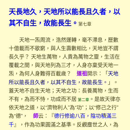
天長地久，天地所以能長且久者，以
其不自生，故能長生。
第七章
天地一炁周流，浩然運轉，毫不滯息，歷數
十億載而不歇窮，與人生壽數相比，天地豈不謂
長久乎？ 天地生萬物，人貴為萬物之靈，生活在
覆載之間，與天地列為三才，人身亦稟受天地一
炁，為何人身難得百載歲？
開示：「
天地
道祖
所以能長且久者，以其不自生，故能長生。
」。
蓋天地不自生天地；天地之功：長養萬物，生而
不有，為而不恃，功成而不居
。是故天律亦
第二章
依天地之道，以“濟物利人”為“功”；以“修己之行”
為“德”，
云：『
德行修逾八百，陰功積滿三
師
千
』，作為功果圓滿之基準。反觀塵世之人，為