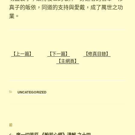
真子的皈依，同道的支持與愛戴，成了萬世之功
業。
【上一篇】
【下一篇】
【修真目錄】
【主網頁】
分
UNCATEGORIZED
類
文
上
前
章
一
度一切苦厄 《般若心經》淺解 之十四