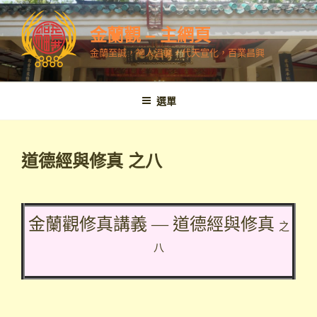
跳
至
金蘭觀 – 主網頁
內
金蘭至誠，神人溫馨，代天宣化，百業昌興
容
選單
道德經與修真 之八
金蘭觀修真講義 — 道德經與修真
之
八