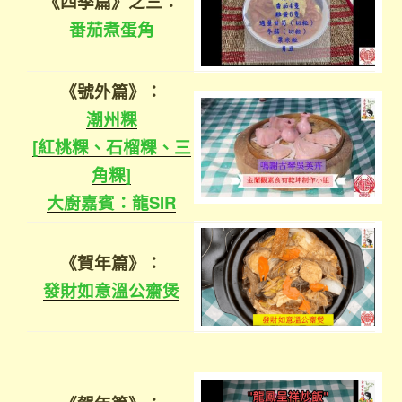
《四季篇》之三：
番茄煮蛋角
《號外篇》：
潮州粿
[紅桃粿、石榴粿、三
角粿]
大廚嘉賓：龍SIR
《賀年篇》：
發財如意溫公齋煲