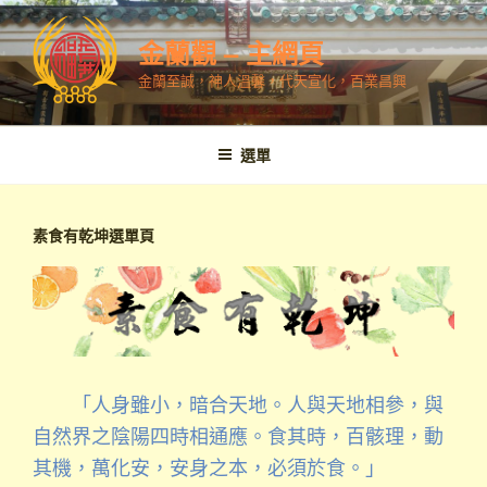
跳
至
金蘭觀 – 主網頁
內
金蘭至誠，神人溫馨，代天宣化，百業昌興
容
選單
素食有乾坤選單頁
「人身雖小，暗合天地。人與天地相參，與
自然界之陰陽四時相通應。食其時，百骸理，動
其機，萬化安，安身之本，必須於食。」