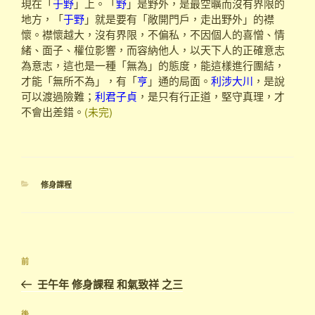
現在「
于野
」上。「
野
」是野外，是最空曠而沒有界限的
地方，「
于野
」就是要有「敞開門戶，走出野外」的襟
懷。襟懷越大，沒有界限，不偏私，不因個人的喜憎、情
緒、面子、權位影響，而容納他人，以天下人的正確意志
為意志，這也是一種「無為」的態度，能這樣進行團結，
才能「無所不為」，有「
亨
」通的局面。
利涉大川
，是說
可以渡過險難；
利君子貞
，是只有行正道，堅守真理，才
不會出差錯。
(未完)
分
修身課程
類
文
上
前
章
一
壬午年 修身課程 和氣致祥 之三
導
篇
覽
文
後