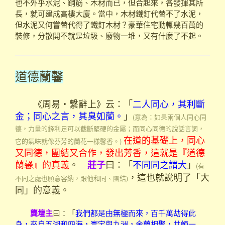
也不外乎水泥、鋼筋、木材而已，但合起來，各發揮其所
長，就可建成高樓大廈。當中，木材鐵釘代替不了水泥，
但水泥又何嘗替代得了鐵釘木材？豪華住宅動輒幾百萬的
裝修，分散開不就是垃圾、廢物一堆，又有什麼了不起。
道德蘭馨
《周易‧繫辭上》云：「
二人同心，其利斷
金；同心之言，其臭如蘭。
」
(意為：如果兩個人同心同
德，力量的鋒利足可以截斷堅硬的金屬；而同心同德的說話言詞，
在道的基礎上，同心
它的氣味就像芬芳的蘭花一樣馨香。)
又同德，團結又合作，發出芳香，這就是『道德
蘭馨』的真義
。
曰：「
不同同之謂大
」
莊子
(有
，這也就說明了「大
不同之處也願意容納，跟他和同、團結)
同」的意義。
龔壇主
曰：「
我們都是由無極而來，百千萬劫得此
身，來自五湖和四海，寰宇與九洲，金蘭相聚，共師一