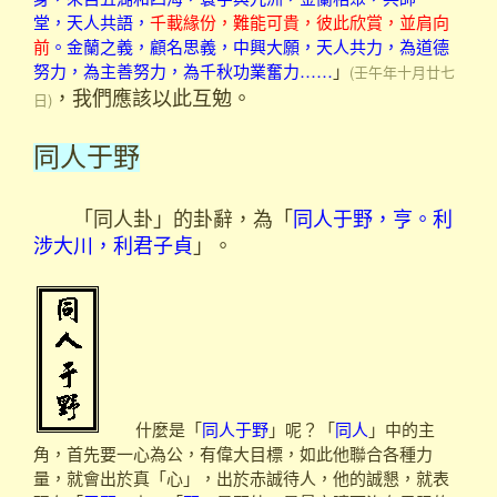
堂，天人共語，
千載緣份，難能可貴，彼此欣賞，並肩向
前
。金蘭之義，顧名思義，中興大願，天人共力，為道德
努力，為主善努力，為千秋功業奮力……
」
(壬午年十月廿七
，我們應該以此互勉。
日)
同人于野
「同人卦」的卦辭，為「
同人于野，亨。利
涉大川，利君子貞
」。
什麼是「
同人于野
」呢？「
同人
」中的主
角，首先要一心為公，有偉大目標，如此他聯合各種力
量，就會出於真「心」，出於赤誠待人，他的誠懇，就表