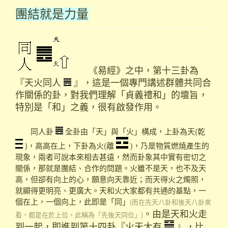
團結就是力量
《易經》之中，第十三卦為
『天火同人
』，這是一個專門講述群體共同合
作關係的卦，對我們理解「貞義禮和」的壇旨，
特別是「和」之義，很有啟發作用。
同人卦
全卦由「天」與「火」構成，上卦為天(乾
)，高高在上，下卦為火(離
)，乃是物質燃燒產生的
現象，兩者可說本來相去甚遠，然而卦象其中實有密切之
關係，那就是團結、合作的問題。火雖不是天，也不及天
高，但卻有向上的心，願意向天靠近；而天得火之燭照，
就顯得更明亮、更廣大。天和火大家都有共通的基點，一
個在上，一個向上，此即是「同」
(而在先天八卦和後天八卦來
。由是天和火走
看，都是在於上位，此稱為「先後天同位」)
到一起，即進到第十四卦『火天大有
』，比