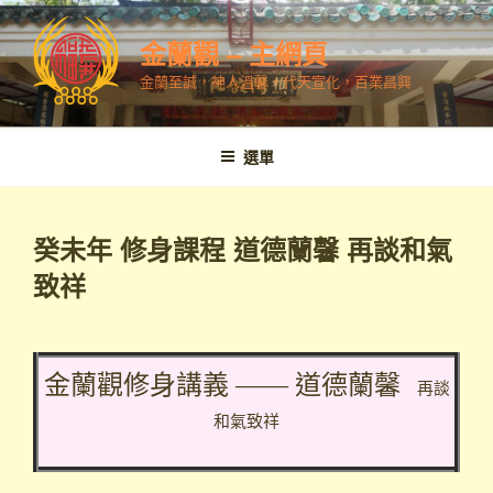
跳
至
金蘭觀 – 主網頁
內
金蘭至誠，神人溫馨，代天宣化，百業昌興
容
選單
癸未年 修身課程 道德蘭馨 再談和氣
致祥
金蘭觀修身講義 —— 道德蘭馨
再談
和氣致祥