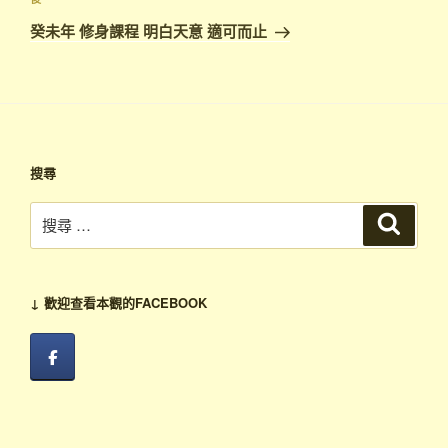
下
章
篇
癸未年 修身課程 明白天意 適可而止
文
章
搜尋
搜
搜
尋
尋：
↓ 歡迎查看本觀的FACEBOOK