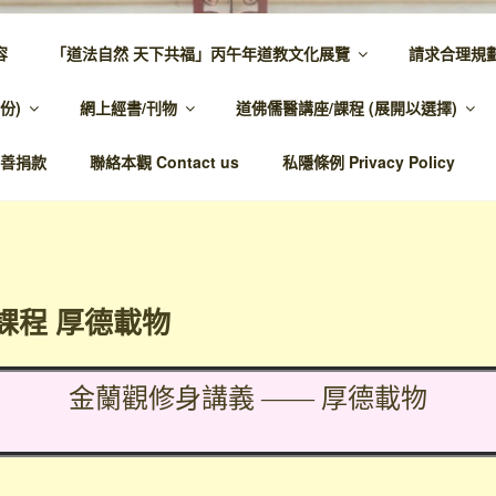
容
「道法自然 天下共福」丙午年道教文化展覽
請求合理規
 – 主網頁
份)
網上經書/刊物
道佛儒醫講座/課程 (展開以選擇)
溫馨，代天宣化，百業昌興
善捐款
聯絡本觀 Contact us
私隱條例 Privacy Policy
課程 厚德載物
金蘭觀修身講義 —— 厚德載物