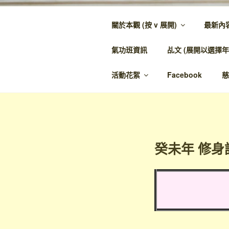
跳
至
關於本觀 (按 v 展開)
最新內
內
金蘭觀
容
氣功班資訊
乩文 (展開以選擇年
金蘭至誠，神人
活動花絮
Facebook
慈
癸未年 修身