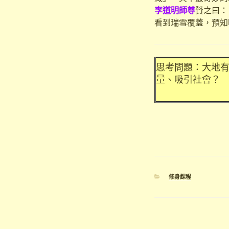
李道明師尊
贊之曰：
看到瑞雪覆蓋，預知
思考問題：大地
量、吸引社會？
分
修身課程
類