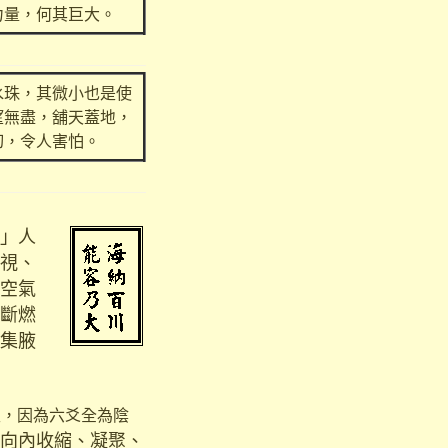
力量，何其巨大。
水珠，其微小也是使
望無盡，舖天蓋地，
切，令人害怕。
」人
視、
空氣
斷燃
集腋
性，因為六爻全為陰
向內收縮、凝聚、