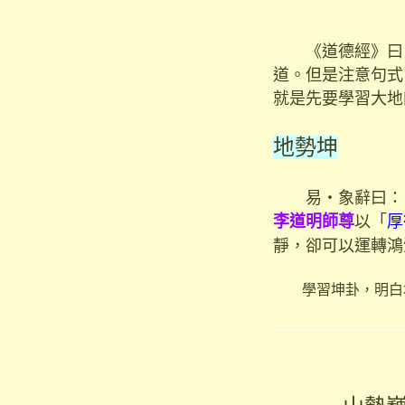
《道德經》曰
道。但是注意句式
就是先要學習大地
地勢坤
易‧象辭曰：
以「
厚
李道明師尊
靜，卻可以運轉鴻
學習坤卦，明白坤