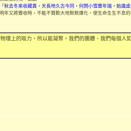
「
秋去冬來收藏異，天長地久古今同，何問小雪豐年瑞，始識虛
明年又將豐收時，不能不贊歎大地默默運化，使生命生生不息的
有物理上的吸力，所以能凝聚。我們的團體、我們每個人