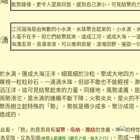
巍峨
氣勢雄偉，更令人望高仰首，感到自己渺小。可見結聚的
江河湖海是由無數的小水滴、水珠聚合起來的，小水滴、
人毫不在乎，但它們結聚起來，或成江河，或成大海，一
洶湧
洶湧澎湃，浪濤滾滾，可以推倒房屋、浸淹田野、摧毀一
水滴，匯成大海汪洋，細莫細於沙粒，聚成大地四方。
蔑視一粒粒砂石、一滴滴水珠，但卻不敢也不能輕視、渺
滔汪洋，這可見結聚起來的力量。同樣地，風勢凌厲，是
雨勢滂沱，是水滴的連續不斷下降；火勢炎炎，是火的不
聚而樹立起特殊的「勢」。勢就是積少成多，聚沙成塔，
造成的。
看，「勢」的意思具有
凝聚、吸納、團結
的含義。坤
的特
，而成一種
故為至陰，又為至順
(參閱上節課程《觀天之道，執天之行》)