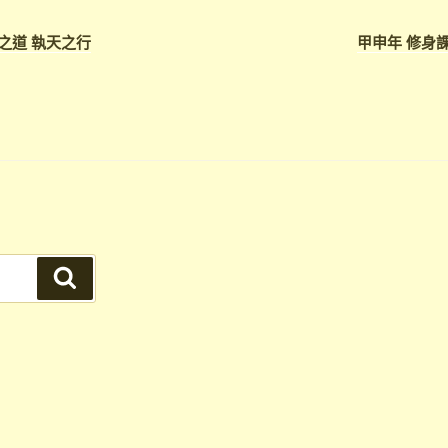
之道 執天之行
甲申年 修身
搜
尋