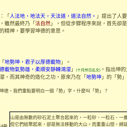
：「
人法地，地法天，天法道，道法自然。
」提出了人要
，雖然最終乃「
法自然
」，但從步驟程序來說，首先卻是
的精神，要學習坤德的意思。
「
地勢坤，君子以厚德載物
」。
德載物氣勢雄，柔順安靜轉鴻濛
」
，指出坤的
(十月卅日乩文)
濛，而其神奇的造化之功，原來乃在「
地勢坤
」的「勢」
德，我們重點要明白一個「勢」字。什麼叫「勢」？
山是由無數的砂石泥土聚合起來的，一粒砂、一粒石、一
但它們結聚起來，卻是無法移動的大山。而重重山巒，綿