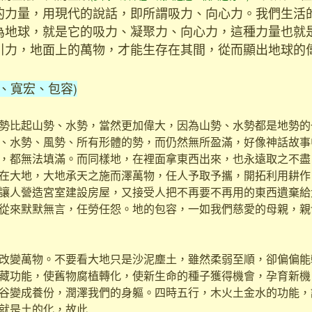
的力量，用現代的說話，即所謂吸力、向心力。我們生活
為地球，就是它的吸力、凝聚力、向心力，這種力量也就
引力，地面上的萬物，才能生存在其間，從而顯出地球的
、寬宏、包容)
比起山勢、水勢，當然更加偉大，因為山勢、水勢都是地勢的
、水勢、風勢、所有形體的勢，而仍然無所盈滿，好像神話故事
，都無法填滿。而同樣地，在裡面拿東西出來，也永遠取之不盡
在大地，大地承天之施而澤萬物，任人予取予攜，開拓利用耕作
讓人營造宮室建設房屋，又接受人把不再要不再用的東西遺棄給
從來默默無言，任勞任怨。地的包容，一如我們慈愛的母親，親
變萬物。不要看大地只是沙泥塵土，雖然柔弱至順，卻偏偏能
藏功能，使舊物腐植轉化，使新生命的種子獲得機會，孕育新機
谷變成養份，潤澤我們的身軀。四時五行，木火土金水的功能，
就是土的化，故此