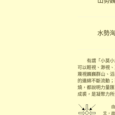
山勢
水勢
有謂「小莫小於
可以輕視、渺視、
蔑視巍巍群山、滔
的連綿不斷流動；
燒，都說明力量匯
成裘，是凝聚力所
由此
爻，