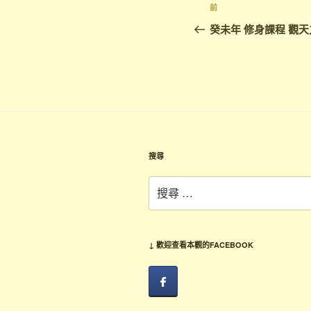
文
上
前
章
一
癸未年 修身課程 觀天
篇
導
文
覽
章
搜尋
搜
尋：
↓ 歡迎查看本觀的FACEBOOK