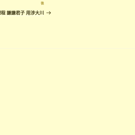
下
後
篇
課程 謙謙君子 用涉大川
文
章