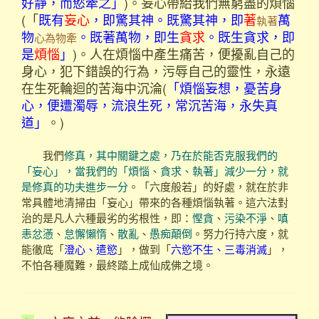
好靜，而慾牽之」
)。妄心帶給我們無窮盡的煩惱
(「
既有
妄心
，即驚其神。既驚其神，即
著
萬
執著
物
。既著萬物，即生
貪求
。既生貪求，即
心為物牽
是
煩惱
」
)。人在煩惱中產生痛苦，便擾亂自己的
身心，犯下錯誤的行為，污辱自己的靈性，永遠
在生死輪迴的苦海中沉淪(
「煩惱妄想，憂苦身
心，便遭濁辱，流浪生死，常沉苦海，永失真
道」
。)
我們
修真，其中關鍵之處，乃在於能否克服我們的
「妄心」，當我們的「煩惱、貪求、執著」減少一分，就
是修真的功夫進步一分
。「六度般若」的好處，就在於非
常具體地清掃由「妄心」帶來的各種煩惱執著。這六法對
治的是凡人六種最劣的劣根性，即：
慳貪
、
污染不淨
、
嗔
恚忿懣
、
怠懈懶惰
、
散亂
、
愚痴顛倒
。努力行持六度，就
能徹底「
澄心、遣慾
」，做到「
六慾不生、三毒消滅
」，
不怕各種魔難，最終踏上成仙成佛之境。