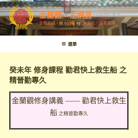
跳
至
金蘭觀 – 主網頁
內
金蘭至誠，神人溫馨，代天宣化，百業昌興
容
選單
癸未年 修身課程 勸君快上救生船 之
精晉勤專久
金蘭觀修身講義 —— 勸君快上救生
船
之精晉勤專久