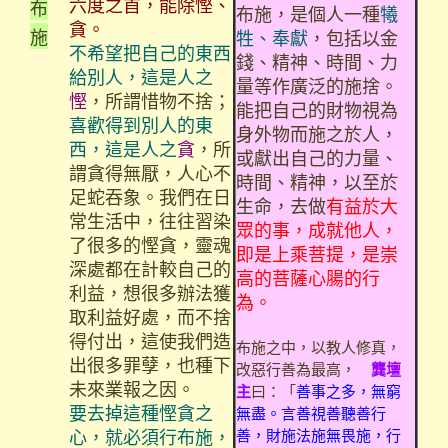
六度之首，能除慳、
布
布施，是個人一種
犧
貪。
施
牲、奉獻
，包括以金
不希望把自己的東西
錢、精神、時間、力
給別人，這是人之
量等作廣泛的施捨。
慳
，所謂惜物不捨；
能把自己的財物視為
喜歡得到別人的東
身外物而施之於人，
西，這是人之
貪
，所
或獻出自己的力量、
謂貪得無厭，人心不
時間、精神，以至於
足蛇吞象。我們在日
生命，去做
有益於大
常生活中，往往習染
眾的事，成就他人，
了很多的慳貪，靈魂
即是上乘菩提，是崇
深處都在計較自己的
高的菩薩心腸的行
利益，想很多辦法獲
為。
取利益好處，而不捨
得付出，這使我們造
布施之中，以教人修真，
出很多罪孽，也種下
改惡行善為最高，
龔壇
未來業報之因。
主
曰：「
善事之多，無窮
要去掉這種慳貪之
無盡。言善視善聽善行
心，就必須行布施，
善，財施法施無畏施，行