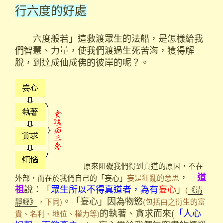
行六度的好處
六度般若」這救渡眾生的法船，是怎樣給我
們智慧、力量，使我們渡過生死苦海，獲得解
脫，到達成仙成佛的彼岸的呢？。
原來阻礙我們得到真道的原因，不在
，
道
外部，而在於我們自己的「妄心」
妄是狂亂的意思
說：「
眾生所以不得真道者，為有
妄心
」
祖
(
《清
。「妄心」因為物慾
靜經》
，下同)
(包括由之衍生的富
的執著、貪求而來(
「人心
貴、名利、地位、權力等)