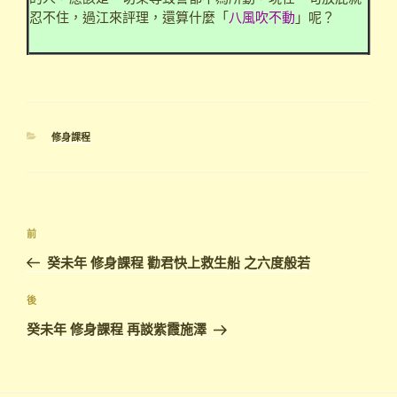
忍不住，過江來評理，還算什麼「
八風吹不動
」呢？
分
修身課程
類
文
上
前
章
一
癸未年 修身課程 勸君快上救生船 之六度般若
導
篇
覽
文
下
後
章
篇
癸未年 修身課程 再談紫霞施澤
文
章