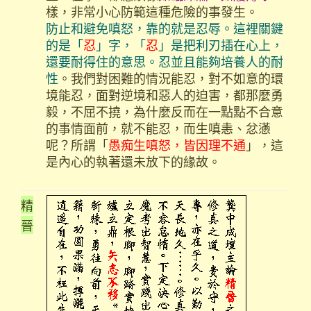
樣，非常小心防範這種危險的事發生。
防止和避免嗔怒，靠的就是忍辱。這裡關鍵
的是「
忍
」字，「
忍
」是把利刃插在心上，
還要耐得住的意思。忍並且能夠培養人的耐
性
。我們對困難的情況能忍，對不如意的環
境能忍，面對逆境和惡人的迫害，都那麼勇
毅，不屈不撓，為什麼反而在一點點不合意
的事情面前，就不能忍，而生嗔恚、忿懣
呢？所謂「
愚痴生嗔怒，皆因理不通
」，這
是內心的執著還未放下的緣故。
精
晉