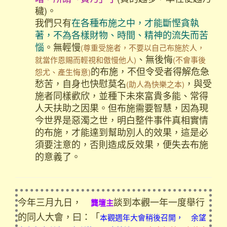
穢)。
我們只有
在各種布施之中，才能斷慳貪執
著，不為各樣財物、時間、精神的流失而苦
惱
。無輕慢
(尊重受施者，不要以自己布施於人，
、無後悔
就當作恩賜而輕視和傲慢他人)
(不會事後
的布施，不但令受者得解危急
怨尤、產生悔意)
愁苦，自身也快慰莫名
，與受
(助人為快樂之本)
施者同樣歡欣，並種下未來富貴多能、常得
人天扶助之因果。但布施需要智慧，因為現
今世界是惡濁之世，明白整件事件真相實情
的布施，才能達到幫助別人的效果，這是必
須要注意的，否則造成反效果，便失去布施
的意義了。
今年三月九日，
談到本觀一年一度舉行
龔壇主
的同人大會，曰：「
本觀週年大會稍後召開， 余望