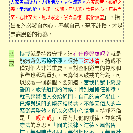
大家各盡所力，力所能及，真情流露。
六度般若，布施之
義
，幸勿誤解。
財施、法施、無畏施，發自內心，無為而
」，指
至。心性至大，無以崇之，崇高品德，脫俗無塵
出布施必發自內心，奉獻自己，毫不計較，才是
崇高脫俗的行為。
持戒
就是持齋守戒，這
有什麼好處呢？
就是
持
能夠避免
，保持
玉潔冰清
。持戒不
污染不淨
戒
僅對個人非常重要，且對整個道門的尊嚴和
名譽也極為重要，因為個人破戒的行為，可
以敗壞一個群體。要知道，
當我們發下終身
誓願，皈依道門的時候，特別是擔任神職，
就已經將個人交給道門，自己的言行舉止，
已經與道門的榮辱相與共，不能因個人的喜
惡影響整體，所以必須小心慎重
。持戒不僅
是「
三皈五戒
」，還有其他的戒律，並包括
守法
的意思。
世間的法律、道德、風俗習
慣，每個時代不同，每個地區不同，每處社