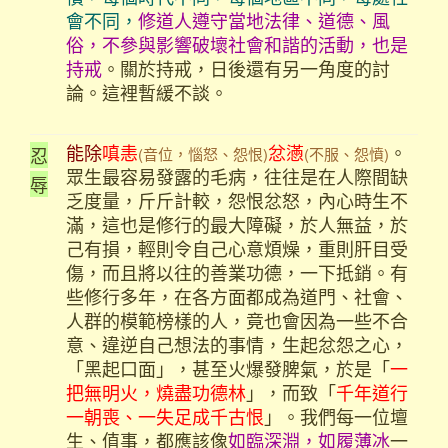
會不同，
修道人遵守當地法律、道德、風
俗，不參與影響破壞社會和諧的活動，也是
持戒
。關於持戒，日後還有另一角度的討
論。這裡暫緩不談。
能除
嗔恚
忿懣
。
忍
(音位，惱怒、怨恨)
(不服、怨憤)
眾生最容易發露的毛病，往往是在人際間缺
辱
乏度量，斤斤計較，怨恨忿怒，內心時生不
滿，這也是修行的最大障礙，於人無益，於
己有損，輕則令自己心意煩燥，重則肝目受
傷，而且將以往的善業功德，一下抵銷。有
些修行多年，在各方面都成為道門、社會、
人群的模範榜樣的人，竟也會因為一些不合
意、違逆自己想法的事情，生起忿怨之心，
「黑起口面」，甚至火爆發脾氣，於是「
一
把無明火，燒盡功德林
」，而致「
千年道行
一朝喪、一失足成千古恨
」。我們每一位壇
生、值事，都應該像
如臨深淵，如履薄冰
一