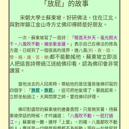
「放屁」的故事
宋朝大學士蘇東坡，好研佛法，住在江北，
與對岸鎮江金山寺方丈佛印禪師是好朋友。
一次，蘇東坡寫了一首詩：「
稽首天外天，毫光照大
千。八風吹不動，端坐紫金蓮。
」表示自己在佛法的修為
方面，已經到了一個很高的境界，連八風
(利、衰、毀、
都不能動搖他，蘇東坡立即派
譽、稱、譏、苦、樂)
人把這首詩帶過江送給佛印看，認為佛印會非常
讚賞。
當他派去的人回來時，帶給他的是信箋背後佛印寫的
四個字：「
放屁、放屁
」，這可把他氣壞了，暴跳起來，
立即坐船過江，大興問罪之師，要找佛印評理。
佛印對盛怒的蘇東坡的連番責問，只是微笑著，待蘇
東坡停話的時候，才吟誦道：「
八風吹不動，一屁打過
江。
」蘇東坡一聽，連呼「上當」。的確，八風都吹不動
的人，應該是一切榮辱毀譽都不為所動，現在一句放屁就