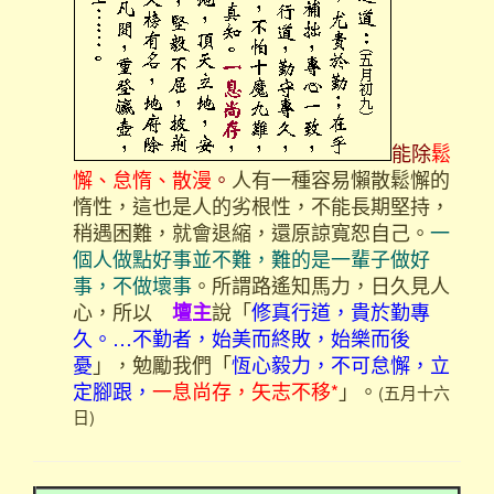
能除
鬆
懈、怠惰、散漫
。
人有一種容易懶散鬆懈的
惰性，這也是人的劣根性，不能長期堅持，
稍遇困難，就會退縮，還原諒寬恕自己。
一
個人做點好事並不難，難的是一輩子做好
事，不做壞事
。所謂路遙知馬力，日久見人
心，所以
說「
修真行道，貴於勤專
壇主
久。…不勤者，始美而終敗，始樂而後
憂
」，勉勵我們「
恆心毅力，不可怠懈，立
定腳跟，
一息尚存，矢志不移*
」。
(五月十六
日)