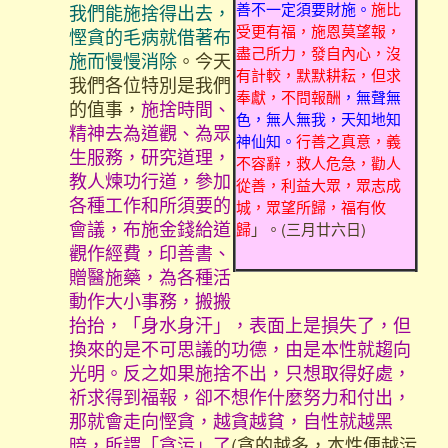
善不一定須要財施。
施比
我們能施捨得出去，
受更有福，施恩莫望報，
慳貪的毛病就借著布
盡己所力，發自內心，沒
施而慢慢消除
。今天
有計較，默默耕耘，但求
我們各位特別是我們
奉獻，不問報酬
，無聲無
的值事，
施捨時間、
色，無人無我，天知地知
精神去為道觀、為眾
神仙知。
行善之真意，義
生服務，研究道理，
不容辭，救人危急，勸人
教人煉功行道，參加
從善，利益大眾，眾志成
各種工作和所須要的
城，眾望所歸，福有攸
會議，布施金錢給道
歸
」。(三月廿六日)
觀作經費，印善書、
贈醫施藥，為各種活
動作大小事務，搬搬
抬抬，「身水身汗」，表面上是損失了，但
換來的是不可思議的功德，由是本性就趨向
光明。反之如果施捨不出，只想取得好處，
祈求得到福報，卻不想作什麼努力和付出，
那就會走向慳貪，越貪越貧，自性就越黑
暗，所謂「貪污」了
(貪的越多，本性便越污