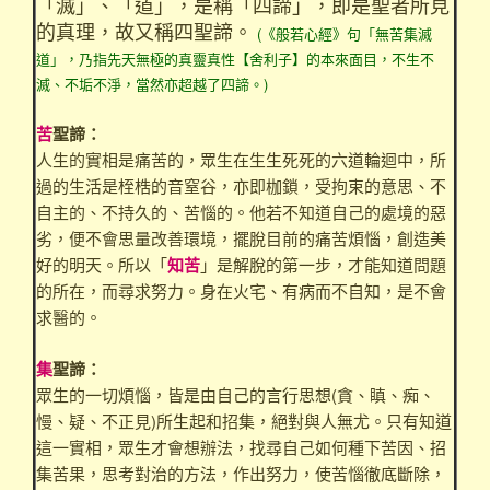
「滅」、「道」，是稱「四諦」，即是聖者所見
的真理，故又稱四聖諦。
(《般若心經》句「無苦集滅
道」，乃指先天無極的真靈真性【舍利子】的本來面目，不生不
滅、不垢不淨，當然亦超越了四諦。)
苦
聖諦：
人生的實相是痛苦的，眾生在生生死死的六道輪迴中，所
過的生活是桎梏的音窒谷，亦即枷鎖，受拘束的意思、不
自主的、不持久的、苦惱的。他若不知道自己的處境的惡
劣，便不會思量改善環境，擺脫目前的痛苦煩惱，創造美
好的明天。所以「
知苦
」是解脫的第一步，才能知道問題
的所在，而尋求努力。身在火宅、有病而不自知，是不會
求醫的。
集
聖諦：
眾生的一切煩惱，皆是由自己的言行思想(貪、瞋、痴、
慢、疑、不正見)所生起和招集，絕對與人無尤。只有知道
這一實相，眾生才會想辦法，找尋自己如何種下苦因、招
集苦果，思考對治的方法，作出努力，使苦惱徹底斷除，