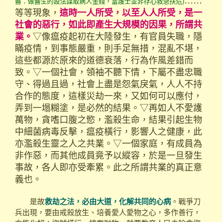
醫：做醫生的設法謀取病人金錢，當護士並非存心救急扶危)
等等現象，
這時一人所受，以至人人所受，是一
社會的惡行，如此即產生大規模的因果，所謂共
▽像瘟疫起初在大陸發生，有官員失職，隱
業。
瞞疫情，到事態嚴重，則手足無措，混亂不堪，
這些都源於原來的道德衰落，行為作風差錯而
致。▽一個社會，領袖不聽下情，下屬不盡忠職
守、得過且過，社會上盡是怨氣戾氣，人人不持
合作的態度，這樣災劫一來，又如何可以應付，
弄到一塌糊塗，是必然的結果。▽再如人不愛護
萬物，貪嗜口腹之慾，濫殺生命，結果引起生物
中細菌病毒反擊，瘟疫橫行，影響人之健康，此
亦濫殺生靈之人之共業。▽一個家庭，有成員為
非作惡，而其他成員竟予以縱容，於是一旦發生
事故，各人即亦受牽累。此之所謂共業的真正意
義也。
是故
救劫之法，必由大道，化解共同的心病
。戰爭刀
兵出現，要由戒殺放生、培養愛人愛物之心，多作善行，