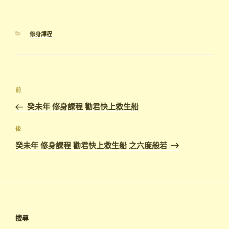
分
修身課程
類
文
上
前
章
一
癸未年 修身課程 勸君快上救生船
導
篇
覽
文
下
後
章
篇
癸未年 修身課程 勸君快上救生船 之六度般若
文
章
搜尋