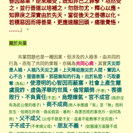
善因惡果，逆來順受；既知非己之罪孽，坦然受
之，並行善道以培補之，勿怨勿尤，釋心以應。
知罪戾之深實由於先天，當從後天之善德以化。
若積惡因而得善果，更應速醒回頭，痛徹覺悟，
」。
……
關於共業
共業問題也是一種因果，但涉及的人極多，由共同的
行為，而有了共同的果報，亦稱為
共同心病
。其實
天災即
是人禍，人禍乃天災之源，上天降劫施災於人間，實因人
心不古，道德衰落，邪惡無知的行為，出於私慾，巧取豪
，使澄明的心智因而蔽塞，社會上產生爾
奪
(為私)
虞我詐、虛偽浮華的世風，倫常顛倒
、喪德
(不孝)
敗行、不負責任
，烏煙瘴氣，官不成官
(不忠)
(政府沒
、商不成商
有為民公僕的樣子)
(商人本應通「有」至「無」而利
民生，但現在奸商、偽劣假貨、暴利，為害百姓的事充斥，如何為
、父不成父
、
商)
(父母不慈愛子女，或者不能教導子女向善)
子不成子
、朋友不義，
(不孝順父母)
(如醫護方面醫不成
……