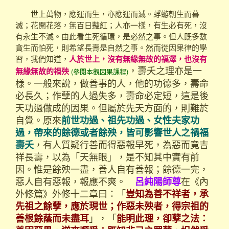
世上萬物，應運而生，亦應運而滅。蜉蝣朝生而暮
滅；花開花落，無百日豔紅；人亦一樣，有生必有死，沒
有永生不滅。由此看生死循環，是必然之事。但人既多數
貪生而怕死，則希望長壽是自然之事。然而從因果律的學
習，我們知道，
人於世上，沒有無緣無故的福澤，也沒有
，壽夭之理亦是一
無緣無故的禍殃
(參閱本觀因果課程)
樣。一般來說，做善事的人，他的功德多，壽命
必長久；作孽的人過失多，壽命必定短，這是後
天功過做成的因果。但屬於先天方面的，則難於
自覺。原來
前世功過、祖先功過、女性夫家功
過，帶來的餘德或者餘殃，皆可影響世人之禍福
，有人質疑行善而得惡報早死，為惡而竟吉
壽夭
祥長壽，以為「天無眼」，是不知其中實有前
因。惟是餘殃一盡，善人自有善報；餘德一完，
惡人自有惡報，報應不爽。
在《內
呂純陽師尊
外修篇》外修十二章曰：「
豈知為善不祥者，承
先祖之餘孽，應於現世；作惡未殃者，得宗祖的
」，「
善根餘蔭而未盡耳
能明此理，卻孽之法：