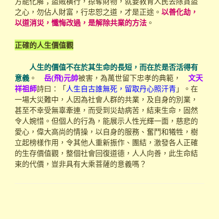
方能化解；盜賊橫行，掠奪財物，就要教育人民去除貪盜
之心，勿佔人財富，行忠恕之道，才是正途。
以善化劫，
以道消災，懺悔改過，是解除共業的方法
。
正確的人生價值觀
人生的價值不在於其生命的長短，而在於是否活得有
意義
。
岳(飛)元帥
被害，為萬世留下忠孝的典範，
文天
祥祖師
詩曰：「
人生自古誰無死，留取丹心照汗青
」。在
一場大災難中，人因為社會人群的共業，及自身的別業，
甚至不幸受無辜牽連，而受到災劫病苦，結束生命，固然
令人婉惜。但個人的行為，能展示人性光輝一面，慈悲的
愛心，偉大高尚的情操，以自身的服務、奮鬥和犧牲，樹
立起榜樣作用，令其他人重新振作、團結，激發各人正確
的生存價值觀，整個社會回復道德，人人向善，此生命結
束的代價，豈非具有大乘菩薩的意義嗎？