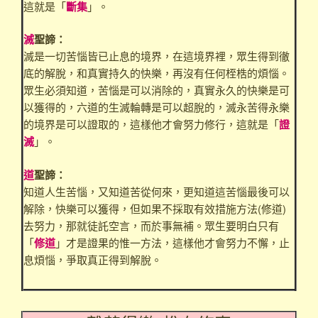
這就是「
斷集
」。
滅
聖諦：
滅是一切苦惱皆已止息的境界，在這境界裡，眾生得到徹
底的解脫，和真實持久的快樂，再沒有任何桎梏的煩惱。
眾生必須知道，苦惱是可以消除的，真實永久的快樂是可
以獲得的，六道的生滅輪轉是可以超脫的，滅永苦得永樂
的境界是可以證取的，這樣他才會努力修行，這就是「
證
滅
」。
道
聖諦：
知道人生苦惱，又知道苦從何來，更知道這苦惱最後可以
解除，快樂可以獲得，但如果不採取有效措施方法(修道)
去努力，那就徒託空言，而於事無補。眾生要明白只有
「
修道
」才是證果的惟一方法，這樣他才會努力不懈，止
息煩惱，爭取真正得到解脫。