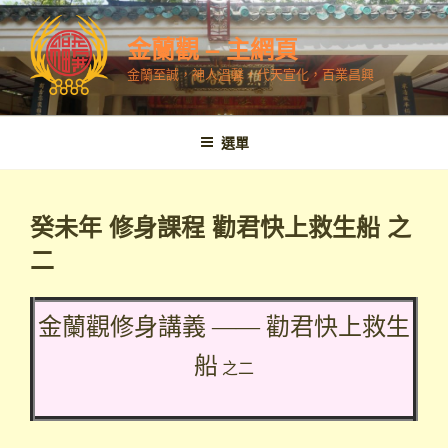
跳
至
金蘭觀 – 主網頁
內
金蘭至誠，神人溫馨，代天宣化，百業昌興
容
選單
癸未年 修身課程 勸君快上救生船 之
二
金蘭觀修身講義 —— 勸君快上救生
船
之二