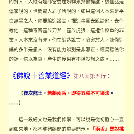
的賢人，人縱有過亦當委屈婉轉來幫他掩護，這個話是
儒家說的，世間賢人君子所說的。如果這個人本來是平
白無辜之人，你要編造謠言，捏造事實去毀謗他、去侮
辱他，這種毒害甚於刀斧，甚於虎狼，這造作極重的罪
業。人本來沒有罪，你在編造謠言，陷害於人，聽你造
謠的多半是愚人，沒有能力辨別是非邪正，輕易聽信你
的話，信以為真，產生的後果有不堪設想之處。……
《佛說十善業道經》
第八面第五行：
【
復次龍王，
若離兩舌，即得五種不可壞法
。
……
】
這一段經文也是我們修學，可以說是從初發心一直
到如來地，都不能夠離開的重要開示。
『兩舌』是說挑