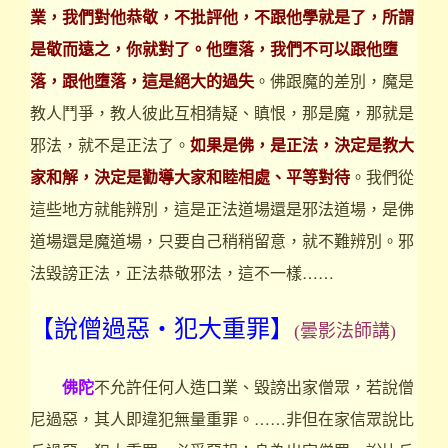
業，我們對他恭敬，不批評他，不跟他學就是了，所謂
是敬而遠之，你就對了。他墮落，我們不可以跟他墮
落，跟他墮落，這是絕大的過失
。佛跟魔的差別，魔是
教人鬥爭，教人彼此互相猜疑、瞋恨，那是魔，那就是
邪法，就不是正法了。
如果是佛，是正法，決定是教大
家和解，決定是勸導大家和睦相處、平等對待
。我們從
這些地方就能辨別，這是正法道場還是邪法道場，是佛
道場還是魔道場，只要自己稍稍留意，就不難辨別。邪
法毀謗正法，正法恭敬邪法，這不一樣……
【說僧過惡‧犯大重罪】
(曇影法師講)
佛陀
不允許任何人造口業、毀謗出家僧眾，若說僧
尼過惡，其人即違犯無量重罪。……非但在家信眾說比