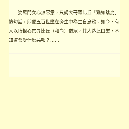
婆羅門女心無惡意，只說大哥羅比丘「猶如瞎烏」
這句話，即便五百世墮在旁生中為生盲烏鴉。如今，有
人以瞋恨心罵辱比丘（和尚）僧眾，其人造此口業，不
知道會受什麼惡報？……