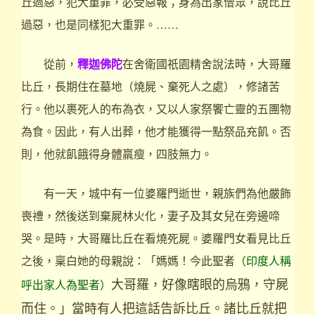
丘過惡，犯大重罪，必受惡報；身為出家僧眾，說比丘
過惡，也是同樣犯大重罪。……
從前，
釋迦佛陀
在舍衛國祇園精舍說法時，大哥羅
比丘，長期住在墓地（燒屍、棄死人之處），修諸苦
行。他以裹死人的布為衣，又以人家祭饗亡靈的五團物
為食。因此，有人出葬，他才能獲得一點祭品充飢。否
則，他就飢餓得身體羸瘦，四肢無力。
有一天，城中有一位婆羅門逝世，親族們為他嚴飾
喪禮，然後送到棄屍林火化，妻子及其女兒在旁邊啼
哭。是時，大哥羅比丘在看燒死屍。婆羅門女看見比丘
之後，稟白她的母親說：「媽媽！今此聖者
（印度人稱
大哥羅，好像瞎眼的烏鴉，守屍
呼出家人為聖者）
而住。」當時有人把這話告訴比丘。諸比丘就把