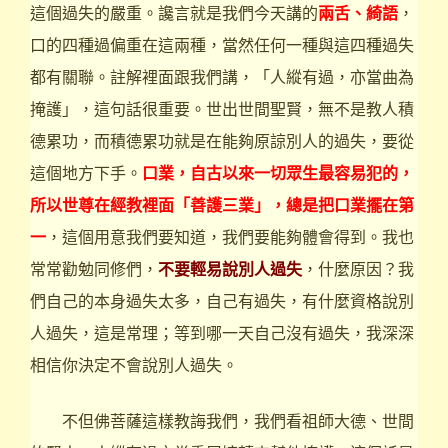
這個過失的嚴重。讒言就是我們今天講的
兩舌、綺語
，
口的四種過偏重在這兩種，當然任何一種與這四種過失
都有關聯。註解裡面跟我們講，「人縱有過，亦當曲為
掩護」，這句話很重要。世出世間聖賢，無不是教人積
德累功，而積德累功就是在能夠原諒別人的過失，要從
這個地方下手。
口業，自古以來一切眾生最容易犯的，
所以世尊在經教裡面「善護三業」，總是把口業擺在第
一
，這個用意我們要知道，我們要能夠體會得到。我也
常常勸勉同修們，
不要輕易說別人過失
，什麼原因？我
們自己的本身過失太多，自己有過失，有什麼資格說別
人過失，這是常理；等到哪一天自己沒有過失，我深深
相信你決定不會說別人過失。
不但佛菩薩這樣教誨我們，我們看祖師大德、世間