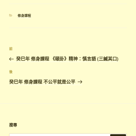
分
修身課程
類
文
上
前
章
一
癸巳年 修身課程 《頤卦》精神：慎言語 (三緘其口)
導
篇
覽
文
下
後
章
篇
癸巳年 修身課程 不公平就是公平
文
章
搜尋