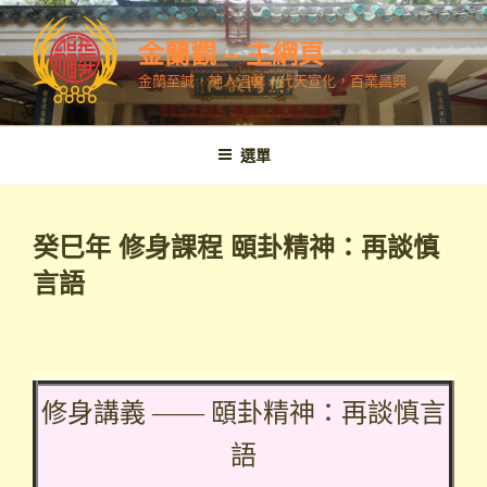
跳
至
金蘭觀 – 主網頁
內
金蘭至誠，神人溫馨，代天宣化，百業昌興
容
選單
癸巳年 修身課程 頤卦精神：再談慎
言語
修身講義 —— 頤卦精神：再談慎言
語