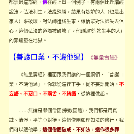
都讀過這部經，
佛
在經上舉一個例子，有兩個比丘講經
說法，弘法利生，法緣殊勝，結果有嫉妒的人（也是出
家人）來破壞，對法師造謠生事，讓信眾對法師失去信
心，這個弘法的道場被破壞了。他(嫉妒造謠生事的人)
的罪過墮在地獄。
【善護口業，不譏他過】
《無量壽經》
《無量壽經》裡面跟我們講的一個綱領，「善護口
業，不譏他過」，你就從這裡下手，從不妄語開始。
不
妄語、不惡口、不兩舌、不綺語
，從這裡做起。
……無論是哪個僧團(宗教團體)，我們都是用真
誠、清淨、平等心對待。這個僧團如理如法的修行，我
們可以跟他學；
這個僧團破戒、不如法，造作很多罪