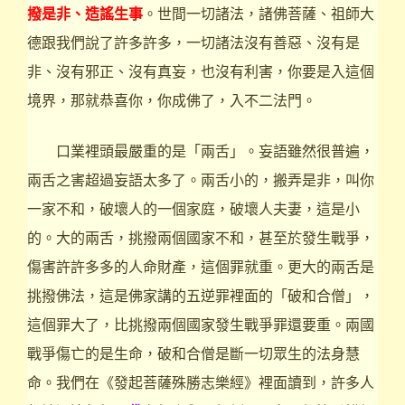
撥是非、造謠生事
。世間一切諸法，諸佛菩薩、祖師大
德跟我們說了許多許多，一切諸法沒有善惡、沒有是
非、沒有邪正、沒有真妄，也沒有利害，你要是入這個
境界，那就恭喜你，你成佛了，入不二法門。
口業裡頭最嚴重的是「兩舌」。妄語雖然很普遍，
兩舌之害超過妄語太多了。兩舌小的，搬弄是非，叫你
一家不和，破壞人的一個家庭，破壞人夫妻，這是小
的。大的兩舌，挑撥兩個國家不和，甚至於發生戰爭，
傷害許許多多的人命財產，這個罪就重。更大的兩舌是
挑撥佛法，這是佛家講的五逆罪裡面的「破和合僧」，
這個罪大了，比挑撥兩個國家發生戰爭罪還要重。兩國
戰爭傷亡的是生命，破和合僧是斷一切眾生的法身慧
命。我們在《發起菩薩殊勝志樂經》裡面讀到，許多人