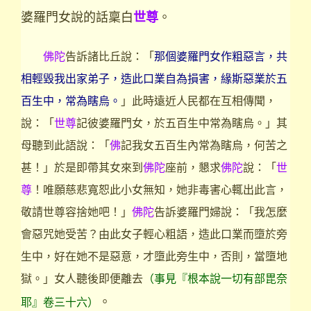
婆羅門女說的話稟白
。
世尊
佛陀
告訴諸比丘說：「
那個婆羅門女作粗惡言，共
相輕毀我出家弟子，造此口業自為損害，緣斯惡業於五
百生中，常為瞎烏。
」此時遠近人民都在互相傳聞，
說：「
世尊
記彼婆羅門女，於五百生中常為瞎烏。」其
母聽到此語說：「
佛
記我女五百生內常為瞎烏，何苦之
甚！」於是即帶其女來到
佛陀
座前，懇求
佛陀
說：「
世
尊
！唯願慈悲寬恕此小女無知，她非毒害心輒出此言，
敬請世尊容捨她吧！」
佛陀
告訴婆羅門婦說：「我怎麼
會惡咒她受苦？由此女子輕心粗語，造此口業而墮於旁
生中，好在她不是惡意，才墮此旁生中，否則，當墮地
獄。」女人聽後即便離去
（事見『根本說一切有部毘奈
。
耶』卷三十六）