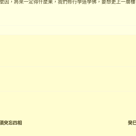
麼因，將來一定得什麼果，我們修行學道學佛，要想更上一層樓
坐須臾忘四相
癸巳