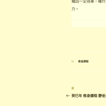
種因一定得果，種什
力。
分
修身課程
類
文
上
前
章
一
癸巳年 修身課程 靜
篇
導
文