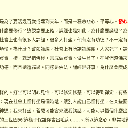
為了要活幾百歲或達到天年，而是一種慈悲心、平等心。
發心
什麼要修行？這觀念要正確。誦經也是如此。為什麼要誦經？為
社會上也有很多人誦經，很多人打坐，他有沒有功德？不一定有
煩惱。為什麼？譬如誦經，社會上有所謂誦經團，人家死了，請
買賣一樣，就是把佛經，當成做買賣、做生意了，在我們道佛來
功德，而且還遭罪過。同樣是佛法，誦經是好事，為什麼會變成
的。打坐可以明心見性，可以修定修慧，可以得到禪定，有些
：現在社會上懂打坐是個時髦，跟別人說自己懂打坐，在某些圈
神通；我來打坐，菩薩可能會來跟我講話，可能可以悟個什麼出
的三世因果(這樣子保證你會出毛病)……。所以這念心，非常地