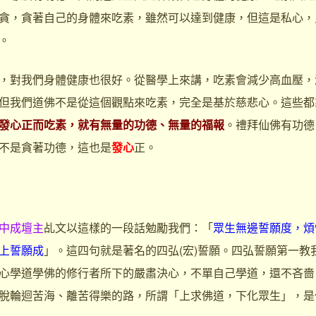
貪，貪著自己的身體來吃素，雖然可以達到健康，但這是私心，
。
對我們身體健康也很好。從醫學上來講，吃素會減少高血壓，
但我們道佛不是從這個觀點來吃素，完全是基於慈悲心。這些都
發心正而吃素，就有無量的功德、無量的福報
。禮拜仙佛有功德
不是貪著功德，這也是
發心
正。
中成壇主
乩文以這樣的一段話勉勵我們：「
眾生無邊誓願度，煩
上誓願成
」。這四句就是著名的四弘(宏)誓願。四弘誓願第一教
心學道學佛的修行者所下的嚴肅決心，不單自己學道，還不吝嗇
脫輪迴苦海、離苦得樂的路，所謂「上求佛道，下化眾生」，是