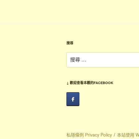
覽
章
搜尋
搜
尋：
↓ 歡迎查看本觀的FACEBOOK
私隱條例 Privacy Policy
本站使用 Wo