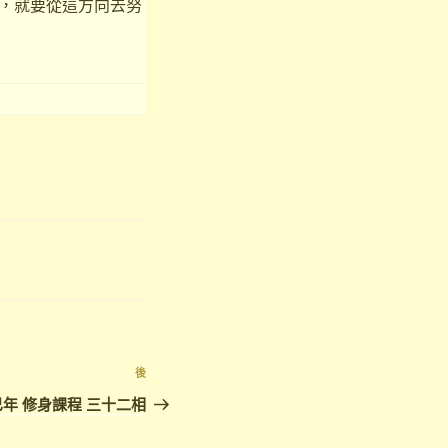
，就要從這方向去努
下
後
篇
年 修身課程 三十二相
文
章