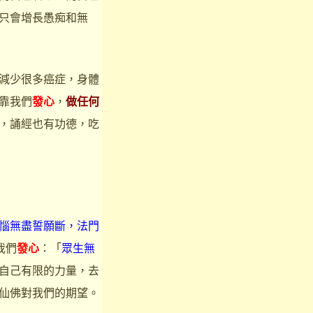
只會增長愚痴和無
減少很多癌症，身體
靠我們
發心
，
做任何
，誦經也有功德，吃
惱無盡誓願斷，法門
我們
發心
：「
眾生無
自己有限的力量，去
仙佛對我們的期望。