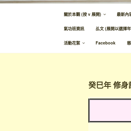
跳
至
關於本觀 (按 v 展開)
最新內
內
金蘭觀
容
氣功班資訊
乩文 (展開以選擇年
金蘭至誠，神人
活動花絮
Facebook
慈
癸巳年 修身