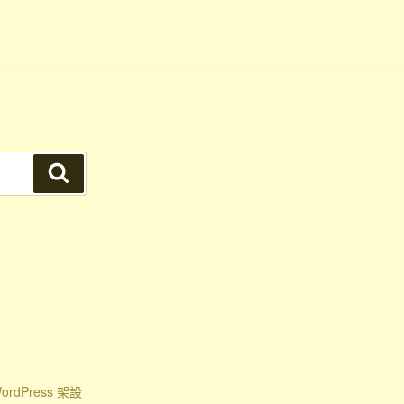
搜
尋
rdPress 架設