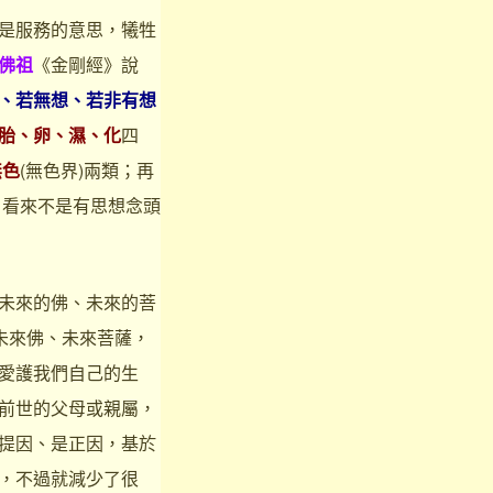
是服務的意思，犧牲
佛祖
《金剛經》說
、若無想、若非有想
胎、卵、濕、化
四
無色
(無色界)兩類；再
、看來不是有思想念頭
未來的佛、未來的菩
未來佛、未來菩薩，
愛護我們自己的生
前世的父母或親屬，
提因、是正因，基於
，不過就減少了很