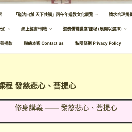
容
「道法自然 天下共福」丙午年道教文化展覽
請求合理規
 – 主網頁
份)
網上經書/刊物
道佛儒醫講座/課程 (展開以選擇)
溫馨，代天宣化，百業昌興
善捐款
聯絡本觀 Contact us
私隱條例 Privacy Policy
課程 發慈悲心、菩提心
修身講義 —— 發慈悲心、菩提心