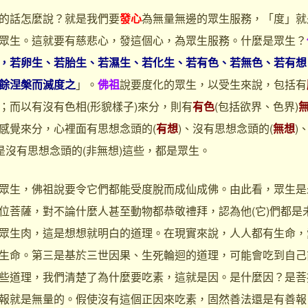
話怎麼說？就是我們要
發心
為無量無邊的眾生服務，「度」就
眾生。這就要有慈悲心，發這個心，為眾生服務。什麼是眾生？
，若卵生、若胎生、若濕生、若化生、若有色、若無色、若有想
餘涅槃而滅度之
」。
佛祖
說要度化的眾生，以受生來說，包括有
；而以有沒有色相(形貌樣子)來分，則有
有色
(包括欲界、色界)
感覺來分，心裡面有思想念頭的(
有想
)、沒有思想念頭的(
無想
)
是沒有思想念頭的(非無想)這些，都是眾生。
生，佛祖說要令它們都能受度脫而成仙成佛。由此看，眾生是
位菩薩，對不論什麼人甚至動物都恭敬禮拜，認為他(它)們都是
眾生肉，這是想想就明白的道理。在現實來說，人人都有生命，
生命。第三是基於三世因果、生死輪迴的道理，可能會吃到自己
些道理，我們清楚了為什麼要吃素，這就是因。是什麼因？是菩
報就是無量的。假使沒有這個正因來吃素，固然善法還是有善報