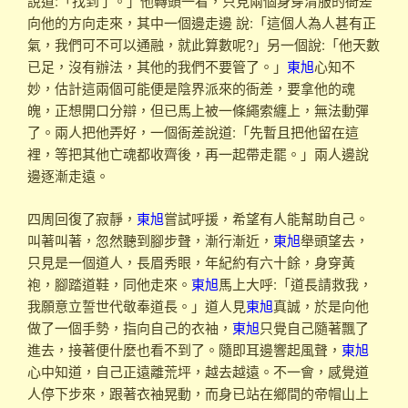
說道:「找到了。」他轉頭一看，只見兩個身穿清服的衙差
向他的方向走來，其中一個邊走邊 說:「這個人為人甚有正
氣，我們可不可以通融，就此算數呢?」另一個說:「他天數
已足，沒有辦法，其他的我們不要管了。」
東旭
心知不
妙，估計這兩個可能便是陰界派來的衙差，要拿他的魂
魄，正想開口分辯，但已馬上被一條繩索纏上，無法動彈
了。兩人把他弄好，一個衙差說道:「先暫且把他留在這
裡，等把其他亡魂都收齊後，再一起帶走罷。」兩人邊說
邊逐漸走遠。
四周回復了寂靜，
東旭
嘗試呼援，希望有人能幫助自己。
叫著叫著，忽然聽到腳步聲，漸行漸近，
東旭
舉頭望去，
只見是一個道人，長眉秀眼，年紀約有六十餘，身穿黃
袍，腳踏道鞋，同他走來。
東旭
馬上大呼:「道長請救我，
我願意立誓世代敬奉道長。」道人見
東旭
真誠，於是向他
做了一個手勢，指向自己的衣袖，
東旭
只覺自己隨著飄了
進去，接著便什麼也看不到了。隨即耳邊響起風聲，
東旭
心中知道，自己正遠離荒坪，越去越遠。不一會，感覺道
人停下步來，跟著衣袖晃動，而身已站在鄉間的帝帽山上