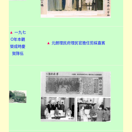
▲
一九七
O年本觀
▲
元朗理民府理民官擔任剪綵嘉賓
榮成時慶
賀隊伍