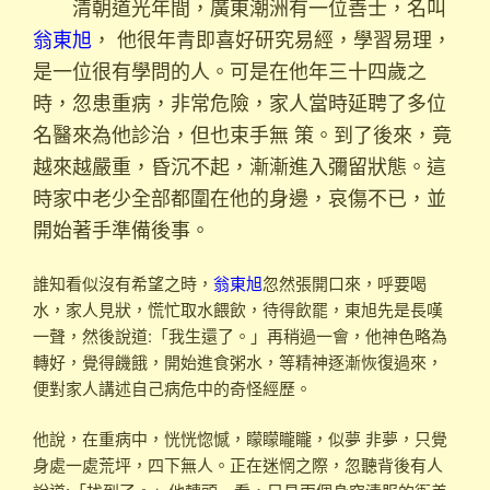
清朝道光年間，廣東潮洲有一位善士，名叫
翁東旭
， 他很年青即喜好研究易經，學習易理，
是一位很有學問的人。可是在他年三十四歲之
時，忽患重病，非常危險，家人當時延聘了多位
名醫來為他診治，但也束手無 策。到了後來，竟
越來越嚴重，昏沉不起，漸漸進入彌留狀態。這
時家中老少全部都圍在他的身邊，哀傷不已，並
開始著手準備後事。
誰知看似沒有希望之時，
翁東旭
忽然張開口來，呼要喝
水，家人見狀，慌忙取水餵飲，待得飲罷，東旭先是長嘆
一聲，然後說道:「我生還了。」再稍過一會，他神色略為
轉好，覺得饑餓，開始進食粥水，等精神逐漸恢復過來，
便對家人講述自己病危中的奇怪經歷。
他說，在重病中，恍恍惚憾，矇矇矓矓，似夢 非夢，只覺
身處一處荒坪，四下無人。正在迷惘之際，忽聽背後有人