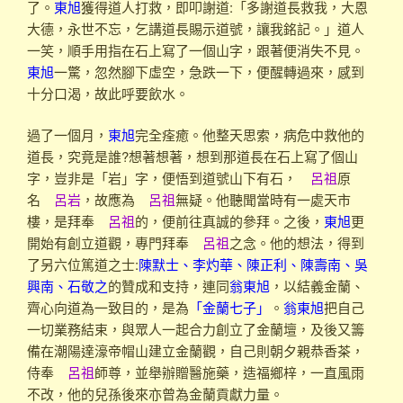
了。
東旭
獲得道人打救，即叩謝道:「多謝道長救我，大恩
大德，永世不忘，乞講道長賜示道號，讓我銘記。」道人
一笑，順手用指在石上寫了一個山字，跟著便消失不見。
東旭
一驚，忽然腳下虛空，急跌一下，便醒轉過來，感到
十分口渴，故此呼要飲水。
過了一個月，
東旭
完全痊癒。他整天思索，病危中救他的
道長，究竟是誰?想著想著，想到那道長在石上寫了個山
字，豈非是「岩」字，便悟到道號山下有石，
呂祖
原
名
呂岩
，故應為
呂祖
無疑。他聽聞當時有一處天市
樓，是拜奉
呂祖
的，便前往真誠的參拜。之後，
東旭
更
開始有創立道觀，專門拜奉
呂祖
之念。他的想法，得到
了另六位篤道之士:
陳默士、李灼華、陳正利、陳壽南、吳
興南、石敬之
的贊成和支持，連同
翁東旭
，以結義金蘭、
齊心向道為一致目的，是為
「金蘭七子」
。
翁東旭
把自己
一切業務結束，與眾人一起合力創立了金蘭壇，及後又籌
備在潮陽達濠帝帽山建立金蘭觀，自己則朝夕親恭香茶，
侍奉
呂祖
師尊，並舉辦贈醫施藥，造福鄉梓，一直風雨
不改，他的兒孫後來亦曾為金蘭貢獻力量。