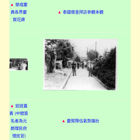
▲
榮成慶
典各界慶
▲
泰國僧皇拜訪參觀本觀
賀花牌
▲
迎迓嘉
賓 (中間簽
名者為元
▲
慶賀隊伍氣勢雄壯
朗理民府
理民官)