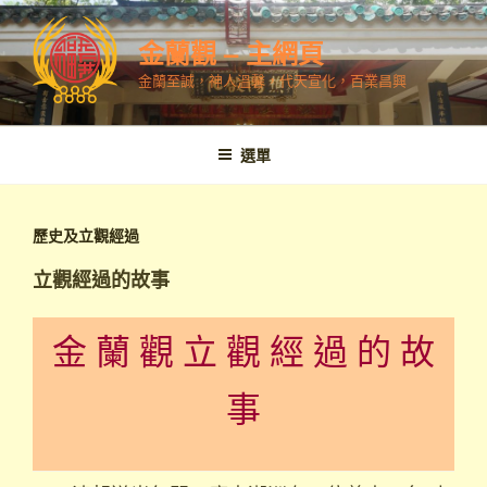
跳
至
金蘭觀 – 主網頁
內
金蘭至誠，神人溫馨，代天宣化，百業昌興
容
選單
歷史及立觀經過
立觀經過的故事
金 蘭 觀 立 觀 經 過 的 故
事