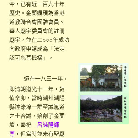
今，已有近一百九十年
歷史。金蘭觀現為香港
道教聯合會團體會員、
華人廟宇委員會的註冊
廟宇，並在二○○○年成功
向政府申請成為「法定
認可慈善機構」。
遠在一八三一年，
即清朝道光十一年，歲
值辛卯，當時潮州潮陽
縣達濠埠一群至誠篤道
之士合誠，始創了金蘭
壇，奉祀
呂純陽師
尊
，但當時並未有聖廟