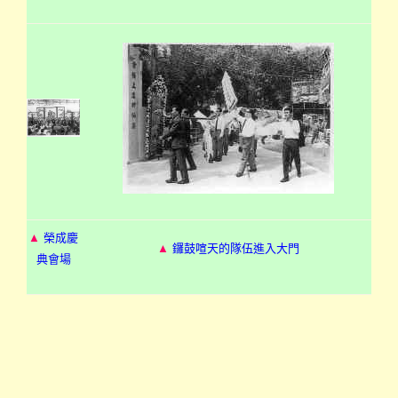
▲
榮成慶
▲
鑼鼓喧天的隊伍進入大門
典會場