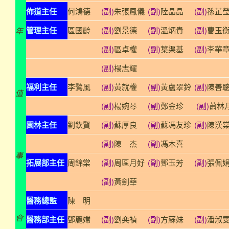
佈道主任
何鴻德
(副)
朱張鳳儀
(副)
陸晶晶
(副)
孫芷
管理主任
區國齡
(副)
劉景德
(副)
溫炳貴
(副)
曹玉
年
(副)
區卓權
(副)
葉渠基
(副)
李華
(副)
楊志耀
福利主任
李鷺風
(副)
黃就權
(副)
黃盧翠鈴
(副)
陳善
值
(副)
楊婉琴
(副)
鄭金珍
(副)
蕭林
園林主任
劉欽賢
(副)
蘇厚良
(副)
蘇馮友珍
(副)
陳漢
(副)
陳 杰
(副)
馮木喜
事
拓展部主任
周錦棠
(副)
周區月好
(副)
鄧玉芳
(副)
張佩
(副)
黃劍華
醫務總監
陳 明
會
醫務部主任
鄧麗嫦
(副)
劉奕禎
(副)
方蘇妹
(副)
潘淑