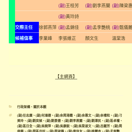
(副)
王桂芳
(副)
劉李燕蘭
(副)
陳梁
(副)
黃玲詩
交際主任
徐郭燕萍
(副)
孟錦佳
(副)
孟李艷桃
(副)
甄儀
候補值事
李業峰
李張維正
顏文生
溫棠浩
【主網頁】
分
行政架構
、
關於本觀
類
標
(副)任志廣
、
(副)何鴻德
、
(副)余周港霞
、
(副)余惠文
、
(副)余禮和
、
(副)刁
籤
美玲
、
(副)劉奕禎
、
(副)劉景德
、
(副)劉李燕蘭
、
(副)劉澤民
、
(副)區卓權
、
(副)區日全
、
(副)吳婉萍
、
(副)吳康銳
、
(副)吳梁淑文
、
(副)呂鐩芳
、
(副)周
俊華
、
(副)周區月好
、
(副)周淑儀
、
(副)唐信友
、
(副)姚麗杏
、
(副)孟李艷