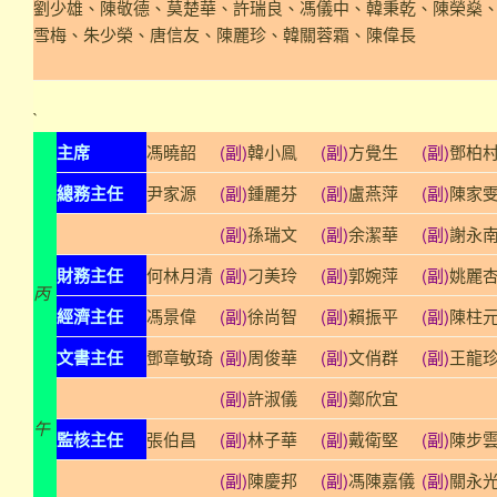
劉少雄、陳敬德、莫楚華、許瑞良、馮儀中、韓秉乾、陳榮燊
雪梅、朱少榮、唐信友、陳麗珍、韓關蓉霜、陳偉長
`
主席
馮曉韶
(副)
韓小鳯
(副)
方覺生
(副)
鄧柏
總務主任
尹家源
(副)
鍾麗芬
(副)
盧燕萍
(副)
陳家
(副)
孫瑞文
(副)
余潔華
(副)
謝永
財務主任
何林月清
(副)
刁美玲
(副)
郭婉萍
(副)
姚麗
丙
經濟主任
馮景偉
(副)
徐尚智
(副)
賴振平
(副)
陳柱
文書主任
鄧章敏琦
(副)
周俊華
(副)
文俏群
(副)
王龍
(副)
許淑儀
(副)
鄭欣宜
午
監核主任
張伯昌
(副)
林子華
(副)
戴衛堅
(副)
陳步
(副)
陳慶邦
(副)
馮陳嘉儀
(副)
關永