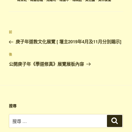
文
上
前
章
一
庚子年道教文化展覽 [ 壇主2019年4月及11月分別賜示]
導
篇
覽
文
下
後
章
篇
公開庚子年《學道修真》展覽展板內容
文
章
搜尋
搜
搜
尋
尋：