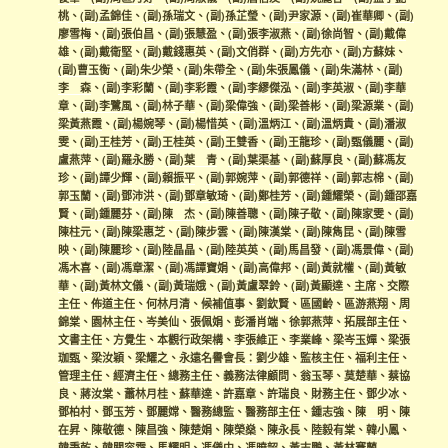
桃
、
(副)孟錦佳
、
(副)孫瑞文
、
(副)孫芷瑩
、
(副)尹家源
、
(副)崔華卿
、
(副)
廖雪梅
、
(副)張伯昌
、
(副)張慧盈
、
(副)張李淑燕
、
(副)徐尚智
、
(副)戴偉
雄
、
(副)戴衛堅
、
(副)戴錢惠英
、
(副)文俏群
、
(副)方先亦
、
(副)方蘇妹
、
(副)曹玉衡
、
(副)朱少榮
、
(副)朱帶全
、
(副)朱張鳳儀
、
(副)朱滿林
、
(副)
李 森
、
(副)李彩蘭
、
(副)李彩霞
、
(副)李繆傑泓
、
(副)李英淑
、
(副)李華
章
、
(副)李鷺風
、
(副)林子華
、
(副)梁偉強
、
(副)梁善彬
、
(副)梁源業
、
(副)
梁黃燕霞
、
(副)楊婉琴
、
(副)楊惜英
、
(副)溫炳江
、
(副)溫炳貴
、
(副)潘淑
雯
、
(副)王桂芳
、
(副)王桂英
、
(副)王雙香
、
(副)王龍珍
、
(副)甄儀麗
、
(副)
盧燕萍
、
(副)羅永勝
、
(副)葉 青
、
(副)葉渠基
、
(副)蘇厚良
、
(副)蘇馮友
珍
、
(副)譚少輝
、
(副)賴振平
、
(副)郭婉萍
、
(副)郭德祥
、
(副)郭志棉
、
(副)
郭玉蘭
、
(副)鄧沛洪
、
(副)鄧章敏琦
、
(副)鄭桂芳
、
(副)鍾耀榮
、
(副)鍾邵嘉
賢
、
(副)鍾麗芬
、
(副)陳 杰
、
(副)陳善聰
、
(副)陳子敬
、
(副)陳家雯
、
(副)
陳柱元
、
(副)陳梁惠芝
、
(副)陳步雲
、
(副)陳漢棠
、
(副)陳雋昆
、
(副)陳雪
映
、
(副)陳麗珍
、
(副)陸晶晶
、
(副)陸英英
、
(副)馬昌發
、
(副)馮景偉
、
(副)
馮木喜
、
(副)馮章潔
、
(副)馮譚寶娟
、
(副)高偉邦
、
(副)黃就權
、
(副)黃敏
華
、
(副)黃林文儀
、
(副)黃瑞娥
、
(副)黃盧翠鈴
、
(副)黃顯達
、
主席
、
交際
主任
、
佈道主任
、
何林月清
、
候補值事
、
劉欽賢
、
區國齡
、
區游燕翔
、
周
錦棠
、
園林主任
、
岑美仙
、
張佩娟
、
彭潘肖端
、
徐郭燕萍
、
拓展部主任
、
文書主任
、
方覺生
、
本觀行政架構
、
李張維正
、
李業峰
、
梁岑玉嬋
、
梁張
珈甄
、
梁汝穎
、
梁耀之
、
永遠名譽會長：劉少雄
、
監核主任
、
福利主任
、
管理主任
、
經濟主任
、
總務主任
、
義務法律顧問
、
翁玉琴
、
莫楚華
、
蔡協
良
、
蔣汝棠
、
蕭林月桂
、
蘇華達
、
許嘉章
、
許瑞良
、
財務主任
、
鄧少冰
、
鄧柏村
、
鄧玉芳
、
鄧麗嫦
、
醫務總監
、
醫務部主任
、
鍾志強
、
陳 明
、
陳
在昇
、
陳敬德
、
陳昌強
、
陳楚娟
、
陳榮燊
、
陳永長
、
陸毅有棠
、
韓小鳳
、
韓秉乾
、
韓關容霜
、
馬耀明
、
馮儀中
、
馮曉韶
、
黃志鵬
、
黃林賽蘭