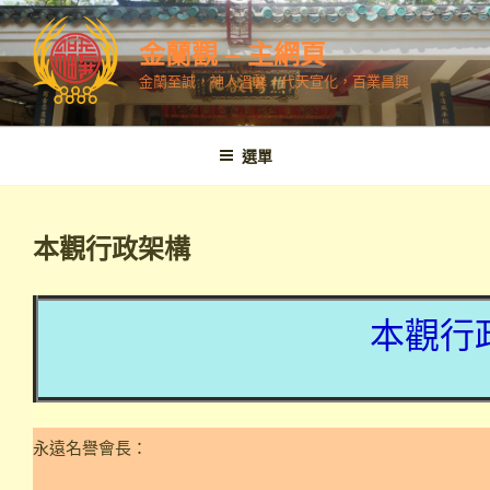
跳
至
金蘭觀 – 主網頁
內
金蘭至誠，神人溫馨，代天宣化，百業昌興
容
選單
本觀行政架構
本觀行
永遠名譽會長：