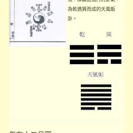
為乾遇巽而成的天風姤
卦。