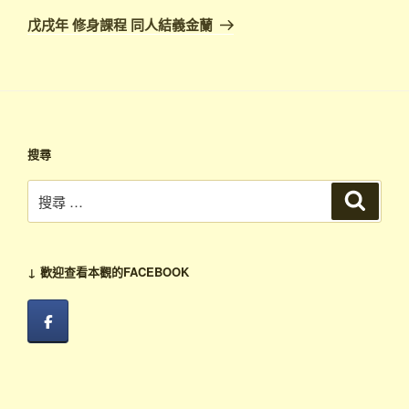
章
篇
戊戌年 修身課程 同人結義金蘭
文
章
搜尋
搜
搜
尋
尋：
↓ 歡迎查看本觀的FACEBOOK