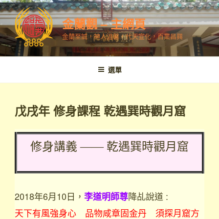
跳
至
金蘭觀 – 主網頁
內
金蘭至誠，神人溫馨，代天宣化，百業昌興
容
選單
戊戌年 修身課程 乾遇巽時觀月窟
修身講義 —— 乾遇巽時觀月窟
2018年6月10日，
降乩說道 :
李道明師尊
天下有風強身心 品物咸章固金丹 須探月窟方