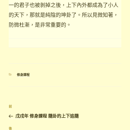
一的君子也被剝掉之後，上下內外都成為了小人
的天下，那就是純陰的坤卦了。所以見微知著，
防微杜漸，是非常重要的。
分
修身課程
類
文
上
前
章
一
戊戌年 修身課程 隨卦的上下追隨
導
篇
覽
文
下
後