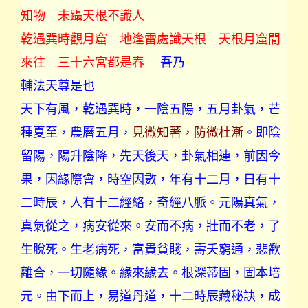
知物 未躡天根不識人
乾遇巽時觀月窟 地逢雷處識天根 天根月窟閒
來往 三十六宮都是春
吾乃
輔法天尊是也
天下有風，乾遇巽時，一陰五陽，五月卦氣，芒
種夏至，農曆五月，
見微知著，防微杜漸
。即陰
留陽，陽升陰降，先天後天，卦氣相連，前因今
果，因緣際會，時空因數，年有十二月，日有十
二時辰，人有十二經絡，奇經八脈。元陽真氣，
真氣從之，病安從來。安而不病，壯而不老，了
生脫死。生老病死，富貴貧賤，壽夭窮通，悲歡
離合，一切隨緣。緣來緣去。根深蒂固，固本培
元。由下而上，易道丹道，十二時辰藏秘訣，成