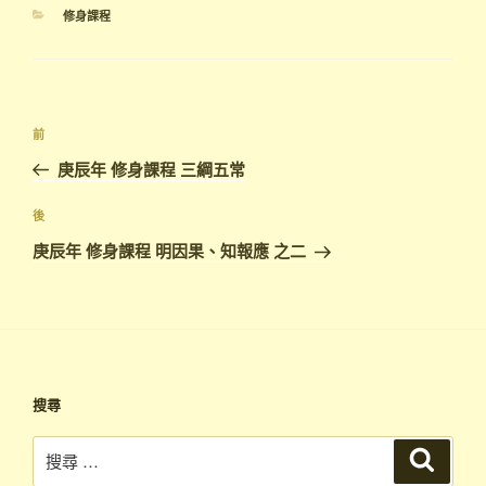
分
修身課程
類
文
上
前
章
一
庚辰年 修身課程 三綱五常
導
篇
覽
文
下
後
章
篇
庚辰年 修身課程 明因果、知報應 之二
文
章
搜尋
搜
搜
尋
尋：