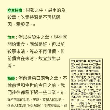
吃素持齋
：
果報之中，最重的為
殺孽。吃素持齋是不再結殺
因，積殺果
。
註
放生
：
消以往殺生之孽。現在就
開始素食，固然是好，但以前
殺孽未清，等於不再借債，但
前債實在未清，故宜放生以
消。
誦經
：
消前世惡口兩舌之孽。不
論前世和今世的今日之前，我
們往往都種下過一些口業。
即：
講不老實的說話、說謊、欺騙人的說話、
迷惑人的說話(誑音獷語)；說無聊低級、鄙