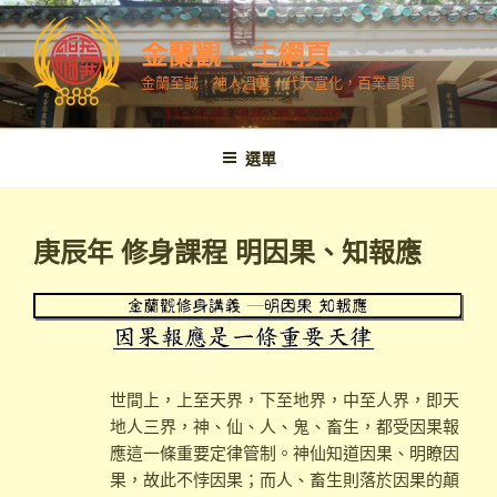
跳
至
金蘭觀 – 主網頁
內
金蘭至誠，神人溫馨，代天宣化，百業昌興
容
選單
庚辰年 修身課程 明因果、知報應
世間上，上至天界，下至地界，中至人界，即天
地人三界，神、仙、人、鬼、畜生，都受因果報
應這一條重要定律管制。神仙知道因果、明瞭因
果，故此不悖因果；而人、畜生則落於因果的顛