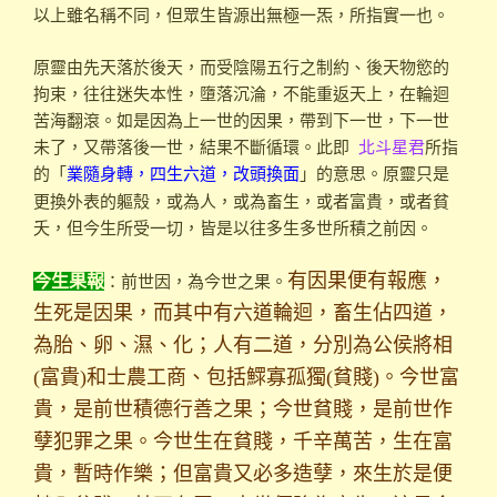
以上雖名稱不同，但眾生皆源出無極一炁，所指實一也。
原靈由先天落於後天，而受陰陽五行之制約、後天物慾的
拘束，往往迷失本性，墮落沉淪，不能重返天上，在輪迴
苦海翻滾。如是因為上一世的因果，帶到下一世，下一世
未了，又帶落後一世，結果不斷循環。此即
北斗星君
所指
的「
」的意思。原靈只是
業隨身轉，四生六道，改頭換面
更換外表的軀殼，或為人，或為畜生，或者富貴，或者貧
夭，但今生所受一切，皆是以往多生多世所積之前因。
：前世因，為今世之果。
有因果便有報應，
今生果報
生死是因果，而其中有六道輪迴，畜生佔四道，
為胎、卵、濕、化；人有二道，分別為公侯將相
(富貴)和士農工商、包括鰥寡孤獨(貧賤)。今世富
貴，是前世積德行善之果；今世貧賤，是前世作
孽犯罪之果。今世生在貧賤，千辛萬苦，生在富
貴，暫時作樂；但富貴又必多造孽，來生於是便