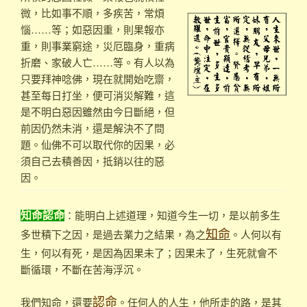
微，比如事不順，多疾苦，常煩
惱……等；如惡因重，則果報亦
重，則事業窮途，災厄臨身，重病
折磨、家破人亡……等。有人以為
只要拜神唸佛，現在就開始吃齋，
甚至每日打坐，便可消災解難，這
是不明白惡因雖然由今日斷絕，但
前因仍然未消，還是解決不了問
題。仙佛不可以取代你的因果，必
須自己去積善因，抵銷以往的惡
因。
：能明白上述道理，知道今生一切，是以前多生
知命認命
多世積下之因，是過去業力之結果，為之
。人何以有
知命
生，何以有死，是因為因果未了；因果未了，生死就會不
斷循環，不斷在苦海浮沉。
我們知命，還要
。任何人的人生，他所走的路，是其
認命