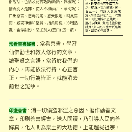
俗說話、色情及花言巧語(綺語、雜穢語)；
撥弄別人是非、使人不和(兩舌、離間語)；
口出惡言、惡毒咒罵、怨天恨地、呵風罵
雨、毀謗神佛和聖賢、指桑罵槐、冷嘲熱
諷、含沙射影、怨尤別人(惡口) 這一類。
常看善書經書
：
常看善書，學習
仙佛勸世和教人修行的文章，
讓聖賢之言語，常留於我們的
內心，再能依法行持，心正言
正，一切行為皆正，就能消去
前世之冤孽。
印送善書
：
消一切偷盜邪淫之惡因。著作勸善文
章，印刷善書經書，送人閱讀，乃引導人民向善
歸真，化人間為樂土的大功德，上能超拔祖宗，