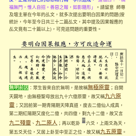
福無門，惟人自招。善惡之報，如影隨形」
。請留意
師尊
及壇主單在今年的乩文，就多次提出要明白因果的問題
(
按
統計，今年至今日共三十二篇乩文，其中提及因果報應的
乩文竟有二十篇以上
)
，可見這問題的重要性。
：眾生皆來自於無明，是故稱
；自開
無極原靈
無明前因
天闢地，由無極聖母放出九十六億原靈，故又稱
九六原
；又因前第一期青陽期天降真道，度去二億仙人成真，
靈
第二期紅陽期又度化二億，共四億，剩九十二億，故又言
、
；再以乾卦
六爻，上兩爻為天，
九二殘靈
九二原人
第五爻天位，又居上卦至中至正之位，故又稱
。
九五原靈