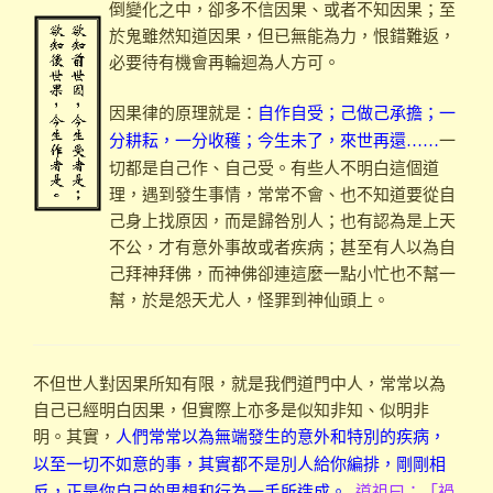
倒變化之中，卻多不信因果、或者不知因果；至
於鬼雖然知道因果，但已無能為力，恨錯難返，
必要待有機會再輪迴為人方可。
因果律的原理就是：
自作自受；己做己承擔；一
一
分耕耘，一分收穫；今生未了，來世再還……
切都是自己作、自己受。有些人不明白這個道
理，遇到發生事情，常常不會、也不知道要從自
己身上找原因，而是歸咎別人；也有認為是上天
不公，才有意外事故或者疾病；甚至有人以為自
己拜神拜佛，而神佛卻連這麼一點小忙也不幫一
幫，於是怨天尤人，怪罪到神仙頭上。
不但世人對因果所知有限，就是我們道門中人，常常以為
自己已經明白因果，但實際上亦多是似知非知、似明非
明。其實，
人們常常以為無端發生的意外和特別的疾病，
以至一切不如意的事，其實都不是別人給你編排，剛剛相
道祖曰：「禍
反，正是你自己的思想和行為一手所造成。