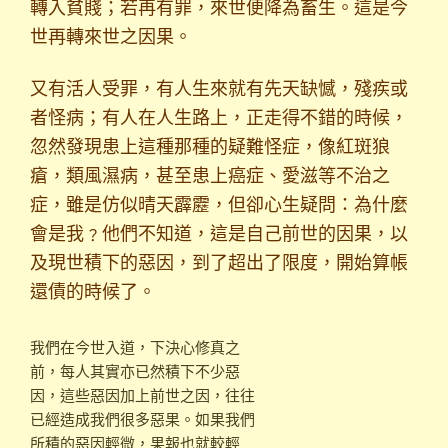
轉入貧賤；若再有罪，來世便降為畜生。這是今
世再轉來世之因果。
又有活人受罪，有人生來就有先天缺憾，殘疾或
者怪病；有人在
人生路上，正走得不錯的時候，
忽然發現患上這種那種的疑難怪症，像
紅斑狼
瘡，類風濕病，甚至患上癌症、愛滋等不治之
症，雖是仿似晴天霹靂，但卻心生疑問：為什麼
會是我﹖他們不知道，這是自己前世的因果，以
及現世積下的惡因，到了超出了限度，開始算帳
還債的時候了。
我們在今世入道，下決心修真之
前，每人其實亦已然積下不少惡
因，這些惡因加上前世之因，往往
已經造成我們很多惡果。如果我們
所積的惡因輕微，果報也就較輕