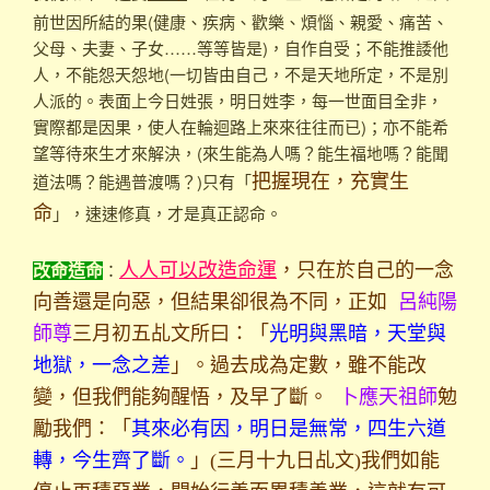
前世因所結的果(健康、疾病、歡樂、煩惱、親愛、痛苦、
父母、夫妻、子女……等等皆是)，自作自受；不能推諉他
人，不能怨天怨地(一切皆由自己，不是天地所定，不是別
人派的。表面上今日姓張，明日姓李，每一世面目全非，
實際都是因果，使人在輪迴路上來來往往而已)；亦不能希
望等待來生才來解決，(來生能為人嗎？能生福地嗎？能聞
道法嗎？能遇普渡嗎？)只有「
把握現在，充實生
」，速速修真，才是真正認命。
命
：
人人可以改造命運
，只在於自己的一念
改命造命
向善還是向惡，但結果卻很為不同，正如
呂純陽
師尊
三月初五乩文所曰：「
光明與黑暗，天堂與
地獄，一念之差
」。過去成為定數，雖不能改
變，但我們能夠醒悟，及早了斷。
卜應天祖師
勉
勵我們：「
其來必有因，明日是無常，四生六道
轉，今生齊了斷。
」(三月十九日乩文)我們如能