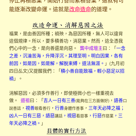
停止再積惡業，開始行善而累積善業，這就有可
能逐漸改變命運。這就是
改命造命
的道理。
福果，是由善因所種；禍殃，為惡因所種，無人可以違背
這個規律。所以，要多積善功，消惡業。然而，這全憑我
們心中的一念，是向善還是向惡。
龔中成壇主
曰：「
一念
之差，沉淪苦海，升降浮沉，其理至明。明白因果，各有
」(九月初
前因，如是因，如是解，解脫束縛，道法無涯。
四日乩文)又提醒我們：「
積小善自能致福，輕小惡足以招
」。
禍
消解惡因，必須多作善行，即使極微小也一樣重視去
做。
道祖
曰：「
，
(能夠在三方面做好)
口
吉人一日有三善
語善
，
，
，
說善話
眼看善行
身體作善事
視善
行善
三年天必降之福；
講話
看惡事
作惡業
凶人一日有三惡，語惡
，視惡
，行惡
，三
」
年天必降之禍。