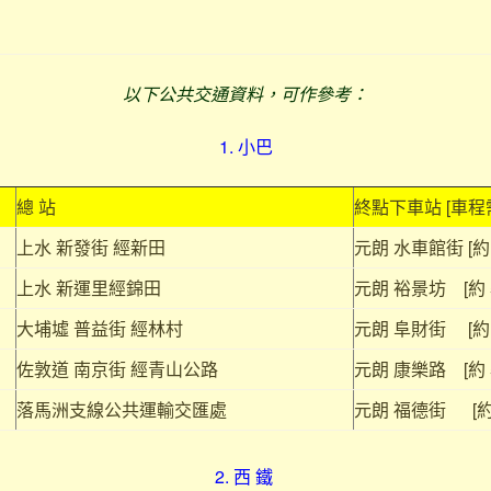
以下公共交通資料，可作參考：
1. 小巴
總 站
終點下車站 [車程
上水 新發街 經新田
元朗 水車館街 [約 
上水 新運里經錦田
元朗 裕景坊 [約 5
大埔墟 普益街 經林村
元朗 阜財街 [約 3
佐敦道 南京街 經青山公路
元朗 康樂路 [約 5
落馬洲支線公共運輸交匯處
元朗 福德街 [約 
2. 西 鐵