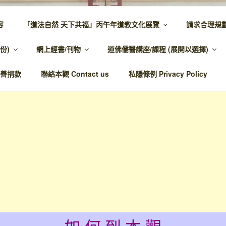
容
「道法自然 天下共福」丙午年道教文化展覽
請求合理規
 – 主網頁
份)
網上經書/刊物
道佛儒醫講座/課程 (展開以選擇)
溫馨，代天宣化，百業昌興
善捐款
聯絡本觀 Contact us
私隱條例 Privacy Policy