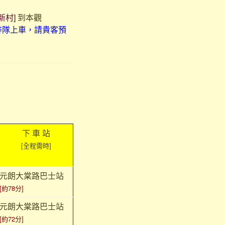
人新村]
到本觀
排隊上車，請貴客預
下 車 站
[全程需時]
元朗大棠路巴士站
[約78分]
元朗大棠路巴士站
[約72分]