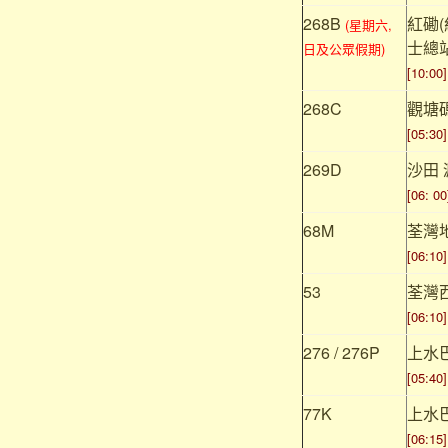
268B
紅磡(
(星期六,
士總
日及公眾假期)
[10:00]
268C
觀塘
[05:30]
269D
沙田 
[06: 00
68M
荃灣
[06:10]
53
荃灣
[06:10]
276 / 276P
上水
[05:40]
77K
上水
[06:15]