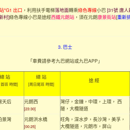
站*G1 出口
，利用扶手電梯
落地面
轉乘
綠色專線
小巴
[31號 唐
新村]
綠色專線小巴是途經
西鐵元朗站
，須在元朗
康景街站
[
重新
3. 巴士
「車費請參考九巴網站或九巴APP」
總 站
總 站
途 經
日首班 時間]
[周日尾班 時間]
灣天后
元朗西
灣仔，金鐘，中環，上環， 西
隧，大欖隧道
[23:30]
柏景灣
元朗洪水橋
旺角，深水步，長沙灣，美孚，
大欖隧道，元朗市，屏山
[00:25]