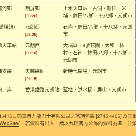
清河邨
朗屏邨
上水火車站，古洞，新田，米
埔，錦田/八鄉，十八鄉，元朗市
[23:20]
循環線)
元朗西
石崗，錦田/八鄉，十八鄉，元朗
市
[23:25]
墟火車站
元朗西
大埔墟，8號花園，太和，林
村，石崗，錦田/八鄉，十八鄉，
[00:10]
元朗市
洲支線
天慈總站
新時代廣場，元朗市
[21:15]
灣口岸
香港鐵路元朗站
藍地，洪水橋，屏山，元朗市
1月16日節錄自九龍巴士有限公司之諮詢熱線 [2745 4466] 及其網
WebSite/
]，若資料有出入，請以九巴官方公佈的資料為準，並