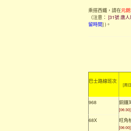
乘搭西鐵，請在
元朗
（注意：
[31號 唐人
留時間
] )
。
巴士路線班次
[周
968
銅鑼
[06:30]
68X
旺角
[06:00]