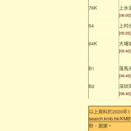
76K
上水
[06:00]
54
上村(
[05:25]
64K
大埔
[05:40]
B1
落馬
[06:45]
B2
深圳
[06:40]
以上資料於2020年1
search.kmb.hk/KMB
盼，謝謝。