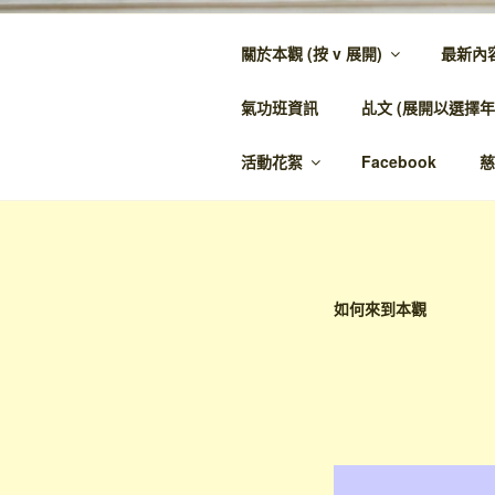
跳
至
關於本觀 (按 v 展開)
最新內
內
金蘭觀
容
氣功班資訊
乩文 (展開以選擇年
金蘭至誠，神人
活動花絮
Facebook
慈
如何來到本觀