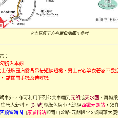
＊本頁最下方有
定位地圖
作參考
意：
携入本觀
勿
 女士低胸露肩露背吊帶短褲短裙，男士背心等衣著恕不歡
靜， 請關閉手機及傳呼機
駕車外，亦可利用下列公共車輛到
元朗
或
天水圍
，再轉乘
]
往唐人新村。
[31號]
專綠色線小巴途經
西鐵元朗站
，須
客預留時間
] [
康景街站
即青山公路-元朗段142號國華大