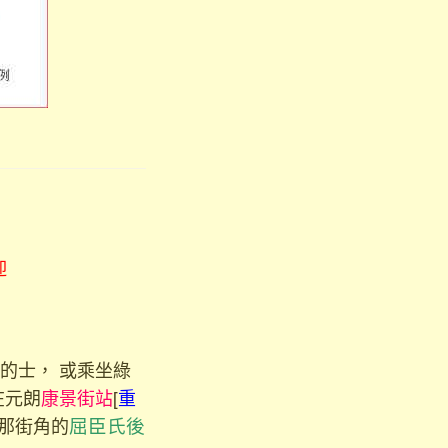
迎
的士， 或乘坐綠
在元朗
康景街站
[
重
廈那街角的
屈臣氏後