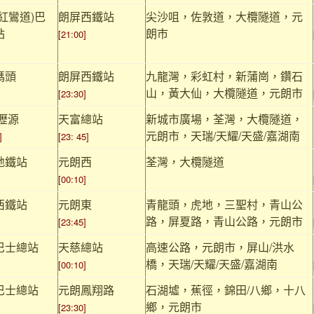
紅鸞道)巴
朗屏西鐵站
尖沙咀，佐敦道，大欖隧道，元
站
朗市
[21:00]
碼頭
朗屏西鐵站
九龍灣，彩虹村，新蒲崗，鑽石
山，黃大仙，大欖隧道，元朗市
[23:30]
瀝源
天富總站
新城市廣場，荃灣，大欖隧道，
元朗市，天瑞/天耀/天盛/嘉湖南
]
[23: 45]
地鐵站
元朗西
荃灣，大欖隧道
[00:10]
西鐵站
元朗東
青龍頭，虎地，三聖村，青山公
路，屏夏路，青山公路，元朗市
[23:45]
巴士總站
天慈總站
高速公路，元朗市，屏山/洪水
橋，天瑞/天耀/天盛/嘉湖南
[00:10]
巴士總站
元朗鳳翔路
石湖墟，蕉徑，錦田/八鄉，十八
鄉，元朗市
[23:30]