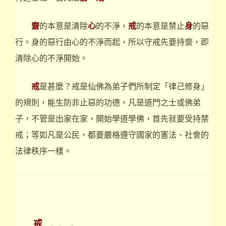
齋
的本意是清除
心
的不淨，
戒
的本意是禁止
身
的惡
行。身的惡行由心的不淨而起，所以守戒先要持齋，即
清除心的不淨開始。
戒
是甚麼？戒是仙佛為弟子們所制定「律己修身」
的規則，能生防非止惡的功德，凡是道門之士或佛弟
子，不管是出家在家，開始學道學佛，首先就要受持禁
戒；等如凡是公民，都要嚴格遵守國家的憲法、社會的
法律秩序一樣。
戒