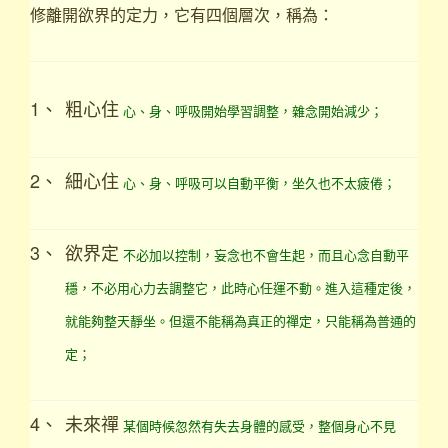
修離開欲界的定力，它有四個層次，稱為：
1、
粗心住
心、身、呼吸開始學習調整，雜念開始減少；
2、
細心住
心、身、呼吸可以自動平衡，坐久也不太疲倦；
3、
欲界定
不必加以控制，妄念也不會生起，而且心念自動平
穩，不必用心力去調整它，此時心任運不動。進入這種定後，
就能夠整天靜坐。但還不能稱為真正的禪定，只能稱為普通的
定；
4、
未來禪
某個時候忽然有失去身體的感受，整個身心不見