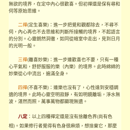
無欲的境界，在定中內心很歡喜。但初禪還是保有尋和
伺等原始思維。
二禪
(定生喜樂)：進一步把覺和觀都除去，不尋不
伺，內心再也不去思維和判斷所接觸的境界，不起語言
的分別。心靈朗然洞徹，如同從暗室中走出，見到日月
的光明一般。
三禪
(離喜妙樂)：進一步連歡喜也不要，只有一種
心平氣和，舒舒服服的樂（內樂）的境界。此時綿綿的
妙樂從心中流出，遍滿全身。
四禪
(不喜不樂)：連樂也沒有了，心性達到安穩調
適的境界。此時心靈空明寂靜，有如明鏡離垢，淨水無
波，湛然而照，萬事萬物都顯現無遺。
八定
：以上四種禪定還是沒有捨離色界(尚有色
相)。如果修行者覺得有色身很麻煩，想捨棄它，那麼