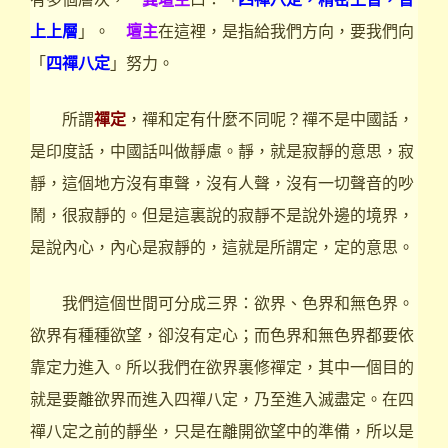
上上層
」。
壇主
在這裡，是指給我們方向，要我們向
「
四禪八定
」努力。
所謂
禪定
，禪和定有什麼不同呢？禪不是中國話，
是印度話，中國話叫做靜慮。靜，就是寂靜的意思，寂
靜，這個地方沒有車聲，沒有人聲，沒有一切聲音的吵
鬧，很寂靜的。但是這裏說的寂靜不是說外邊的境界，
是說內心，內心是寂靜的，這就是所謂定，定的意思。
我們這個世間可分成三界：欲界、色界和無色界。
欲界有種種欲望，卻沒有定心；而色界和無色界都要依
靠定力進入。所以我們在欲界裏修禪定，其中一個目的
就是要離欲界而進入四禪八定，乃至進入滅盡定。在四
禪八定之前的靜坐，只是在離開欲望中的準備，所以是