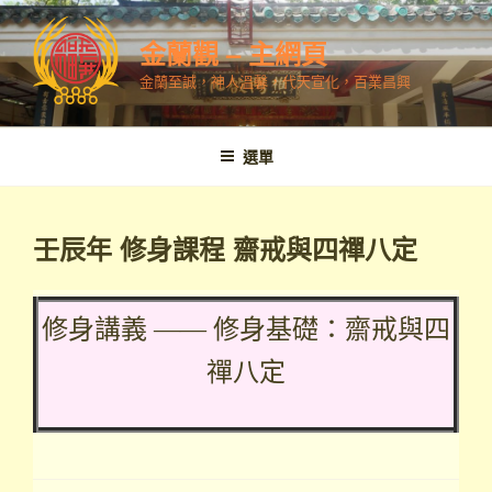
跳
至
金蘭觀 – 主網頁
內
金蘭至誠，神人溫馨，代天宣化，百業昌興
容
選單
壬辰年 修身課程 齋戒與四禪八定
修身講義 —— 修身基礎：齋戒與四
禪八定