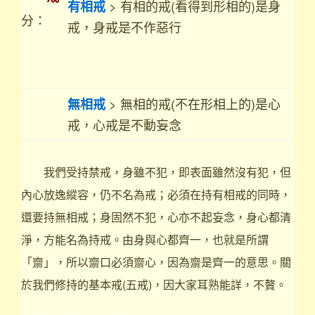
> 有相的戒(看得到形相的)是身
有相戒
分：
戒，身戒是不作惡行
> 無相的戒(不在形相上的)是心
無相戒
戒，心戒是不動妄念
我們受持禁戒，身雖不犯，即表面雖然沒有犯，但
內心放逸縱容，仍不名為戒；必須在持有相戒的同時，
還要持無相戒；身固然不犯，心亦不起妄念，身心都清
淨，方能名為持戒。由身與心都齊一，也就是所謂
「齋」，所以齋口必須齋心，因為齋是齊一的意思。關
於我們修持的基本戒(五戒)，因大家耳熟能詳，不贅。