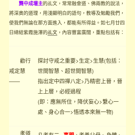
龔中成壇主
的乩文，常常融會道、佛兩教的說法，
將深奧的道理，用淺顯明白的語句，教導及勉勵我們，
使我們無論在那方面進入，都能有所得益。如七月廿四
日總結紫霞施澤的
乩文
，內容豐富廣闊，重點包括有：
勸行
探討守戒之重要>生定>生慧(包括：
戒定慧
世間智慧、超世間智慧)
——
指出定中四禪八定>乃精密上晉，晉
上上層，必經過程
(即：應無所住，降伏妄心>繫心一
處、身心合一>悟透本來無一物)
孝道
凡孝有二
>孝養父母、身體、