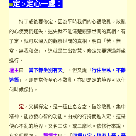
定 >定心一處：
持了戒後要修定，因為平時我們的心很散亂。散亂
的心使我們迷失，迷失就不能清楚觀察世間的真相。有
了定，就可以深入的觀察世間的真相，明白「苦、無
常、無我和空」，這就是生出智慧。修定先要通過靜坐
進行，
壇主
曰「
當下靜坐別有天
」，但又說「
行住坐臥，不離
這箇
」，即是當修至心不散亂，亦即是定的境界可以任
何時候保持。
定
，又稱禪定，是一種止息妄念，破除散亂，集中
精神，能啟發心智的功能。由戒的行持而進入定，這是
使心不亂的境界。又名三昧，或三摩地。依修行來說，
有多個層次，
龔壇主
曰：「
四禪八定，精密上晉，晉