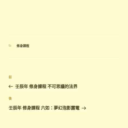
分
修身課程
類
文
上
前
章
一
壬辰年 修身課程 不可思議的法界
導
篇
覽
文
下
後
章
篇
壬辰年 修身課程 六如：夢幻泡影露電
文
章