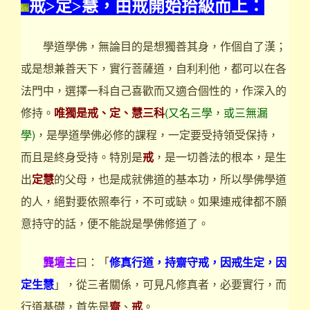
戒>定>慧，由戒開始拾級而上：
學道學佛，無論目的是想獨善其身，作個自了漢；
或是想兼善天下，實行菩薩道，自利利他，都可以在各
法門中，選擇一科自己喜歡而又適合個性的，作深入的
修持。
唯獨是戒、定、慧三科
(又名三學，或三無漏
學)
，是學道學佛必修的課程，一定要受持領受保持，
而且是終身受持。特別是
戒
，是一切善法的根本，是生
出
定慧
的父母，也是成就佛道的基本功，所以學佛學道
的人，絕對要依照奉行，不可或缺。如果連戒律都不願
意持守的話，便不能說是學佛修道了。
龔壇主
曰：「
修真行道，持齋守戒，因戒生定，因
定生慧
」，從三者關係，可見凡修真者，必要實行，而
行道基礎，首先是
齋
、
戒
。