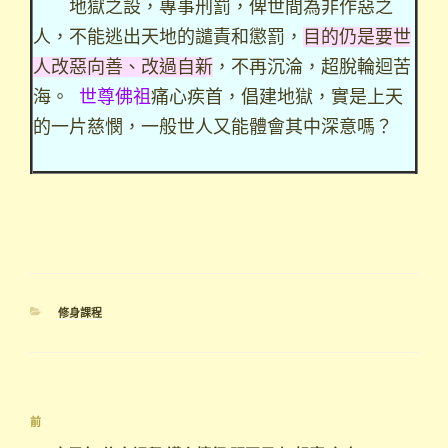
地獄之設，專事刑罰，俾世間為非作惡之
人，不能逃出天地的譴責和懲罰，
目的仍是要世
人改惡向善、改過自新
，不再沉淪，超脫輪迴苦
海。
世尊佛祖
痛心疾首，倡建地獄，實是上天
的一片慈憫，一般世人又能體會其中深意嗎？
分
修身課程
類
文
上
前
章
一