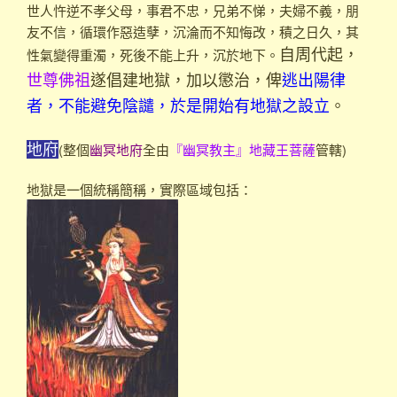
世人忤逆不孝父母，事君不忠，兄弟不悌，夫婦不義，朋
友不信，循環作惡造孽，沉淪而不知悔改，積之日久，其
性氣變得重濁，死後不能上升，沉於地下。
自周代起，
世尊佛祖
遂倡建地獄，加以懲治，俾
逃出陽律
者，不能避免陰譴，於是開始有地獄之設立
。
(整個
幽冥地府
全由
『
管轄)
地府
幽冥教主』地藏王菩薩
地獄是一個統稱簡稱，實際區域包括：