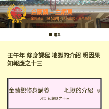
跳
至
金蘭觀 – 主網頁
內
金蘭至誠，神人溫馨，代天宣化，百業昌興
容
選單
壬午年 修身課程 地獄的介紹 明因果
知報應之十三
金蘭觀修身講義 ——
地獄的介紹
明
因果 知報應之十三