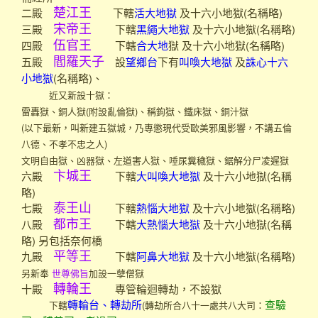
二殿
下轄
及十六小地獄(名稱略)
楚江王
活大地獄
三殿
下轄
及十六小地獄(名稱略)
宋帝王
黑繩大地獄
四殿
下轄
獄 及十六小地獄(名稱略)
伍官王
合大地
五殿
設
下有
及
閻羅天子
望鄉台
叫喚大地獄
誅心十六
(名稱略)、
小地獄
近又新設十獄：
雷轟獄、銅人獄(附設亂倫獄)、稱鉤獄、鐵床獄、銅汁獄
(以下最新，叫新建五獄城，乃專懲現代受歐美邪風影響，不講五倫
八德、不孝不忠之人)
文明自由獄、凶器獄、左道害人獄、唾尿糞穢獄、鋸解分尸凌遲獄
六殿
下轄
及十六小地獄(名稱
卞城王
大叫喚大地獄
略)
七殿
下轄
及十六小地獄(名稱略)
泰王山
熱惱大地獄
八殿
下轄
及十六小地獄(名稱
都市王
大熱惱大地獄
略) 另包括奈何橋
九殿
下轄
及十六小地獄(名稱略)
平等王
阿鼻大地獄
另新奉
世尊佛旨
加設一孽僧獄
十殿
專管輪迴轉劫，不設獄
轉輪王
下轄
(轉劫所合八十一處共八大司：
轉輪台、轉劫所
查驗