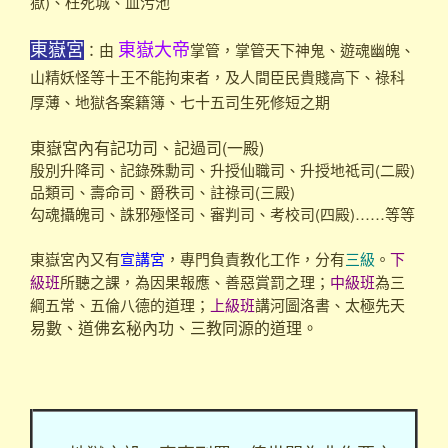
獄)、枉死城、血污池
東嶽宮
東嶽大帝
：由
掌管，掌管天下神鬼、遊魂幽魄、
山精妖怪等十王不能拘束者，及人間臣民貴賤高下、祿科
厚薄、地獄各案籍簿、七十五司生死修短之期
東嶽宮內有記功司、記過司(一殿)
殷別升降司、記錄殊勳司、升授仙職司、升授地祗司(二殿)
品類司、壽命司、爵秩司、註祿司(三殿)
勾魂攝魄司、誅邪殛怪司、審判司、考校司(四殿)……等等
東嶽宮內又有
宣講宮
，專門負責教化工作，分有
三級
。
下
級班
所聽之課，為因果報應、善惡賞罰之理；
中級班
為三
綱五常、五倫八德的道理；
上級班
講河圖洛書、太極先天
易數、道佛玄秘內功、三教同源的道理。