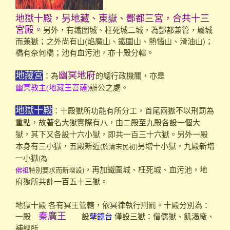
地獄十殿，另地藏、東嶽、酆都三宮，合共十三
另外，有鐵圍城、枉死城二城，為酆都兼管，屬城
宮殿。
而兼獄；之外尚有山(焰魔山、鐵圍山、熱惱山、滑油山)；
橋有奈何橋；池有血污池，亦十殿分轄。
地藏宮
幽冥地府
：為
的總行政機關，亦是
幽冥教主(地藏王菩薩)
辦公之處。
：十殿
地獄十殿
獄所功能有所分工，首尾兩獄不以刑罰為
重點，故著名大獄實際有八，由二殿至九殿各設一個大
獄，其下又各設十六小獄，即共一百三十六獄。另外一殿
(於清末民初)
本身有三小獄，五殿新近
另增十小獄，九殿新增
(為
一小獄
佛祖
特別要求而新增設)
，再加鐵圍城、枉死城、血污池，地
府獄所共計一百五十三獄。
地獄十殿 各有冥王管轄，依冥律執行刑罰。十殿分別為：
一殿
設
僅設三獄：僧儒獄、飢渴廠、
秦廣王
孽鏡台
補經所