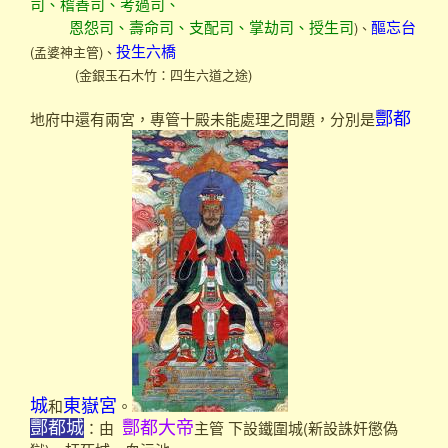
司、稽善司、考過司、
)、
恩怨司、壽命司、支配司、掌劫司、授生司
醧忘台
(孟婆神主管)、
投生六橋
(金銀玉石木竹：四生六道之途)
地府中還有兩宮，專管十殿未能處理之問題，分別是
酆都
和
。
城
東嶽宮
：由
主管 下設鐵圍城(新設誅奸懲偽
酆都城
酆都大帝