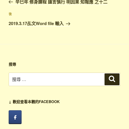
辛巳年 修身課程 謹言慎行 明因果 知報應 之十二
導
篇
覽
文
下
後
章
篇
2019.3.17乩文Word file 輸入
文
章
搜尋
搜
搜
尋
尋：
↓ 歡迎查看本觀的FACEBOOK