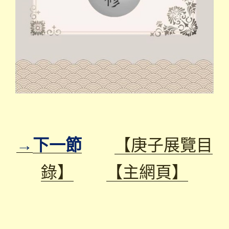
→
下一節
【庚子展覽目
錄】
【主網頁】