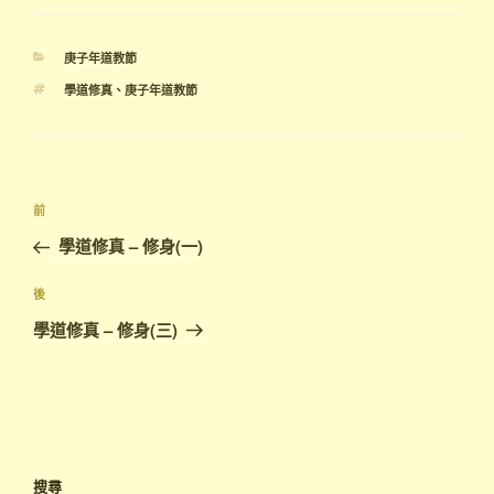
分
庚子年道教節
類
標
學道修真
、
庚子年道教節
籤
文
上
前
章
一
學道修真 – 修身(一)
導
篇
覽
文
下
後
章
篇
學道修真 – 修身(三)
文
章
搜尋