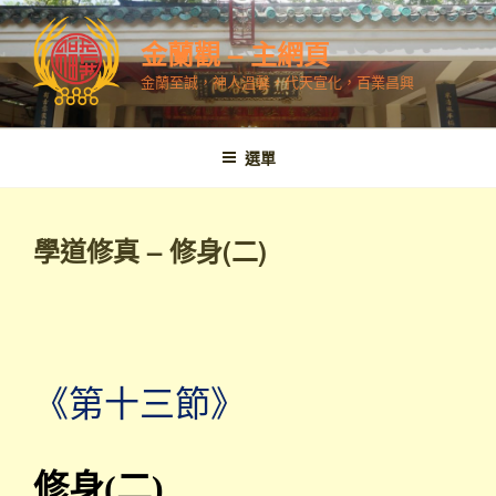
跳
至
金蘭觀 – 主網頁
內
金蘭至誠，神人溫馨，代天宣化，百業昌興
容
選單
學道修真 – 修身(二)
《第十三節》
修身(二)