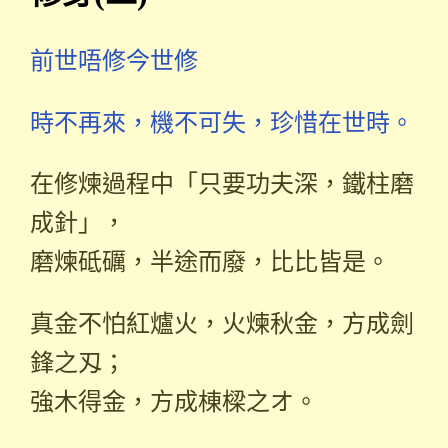
前世唔修今世修
時不再來，機不可失，珍惜在世時。
在修煉過程中「只要功夫深，鐵柱磨
成針」，
磨煉砥礪，半途而廢，比比皆是。
真金不怕紅爐火，火煉秋金，方成劍
鋒之刄；
強木得金，方成棟樑之オ。