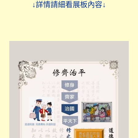
↓詳情請細看展板內容↓