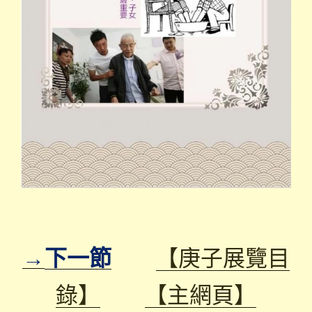
→
下一節
【庚子展覽目
錄】
【主網頁】