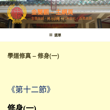
跳
至
金蘭觀 – 主網頁
內
金蘭至誠，神人溫馨，代天宣化，百業昌興
容
選單
學道修真 – 修身(一)
《第十二節》
修身(一)