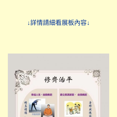
↓詳情請細看展板內容↓