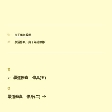
分
庚子年道教節
類
標
學道修真
、
庚子年道教節
籤
文
上
前
章
一
學道修真 – 修真(五)
導
篇
覽
文
下
後
章
篇
學道修真 – 修身(二)
文
章