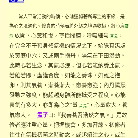
常人平常活動的時候，心萌運轉著所專注的事緣，是
為心之境遇也。修真的時候若將外緣之境遇收攝，將心扉
音
放開，心意和悅，寧恬閒適，呼吸細勻
，
飛
音云
在完全不干預身體氣機的情況之下，始覺真炁處
於黃庭中穴；又或兩手抱丹，陽氣在下田潛動。
此時心若生念，其氣必洩；但心若能納養此氣，
若離若即，虛謹合度，如龍之養珠，如雞之抱
卵，則其氣養，漸養漸大，愈養愈強；內丹陽炁
發動之強度，能超越身體所能抵受之程度。心能
養氣有多大，亦即為心之“量
”，心量愈大，養
音亮
氣愈大。
曰:『我善養吾浩然之氣。』是故
孟子
修者應注重心量，把握機會，多加習練。初修者
往往在氣機初萌之時動念，或起炤注之心，或生