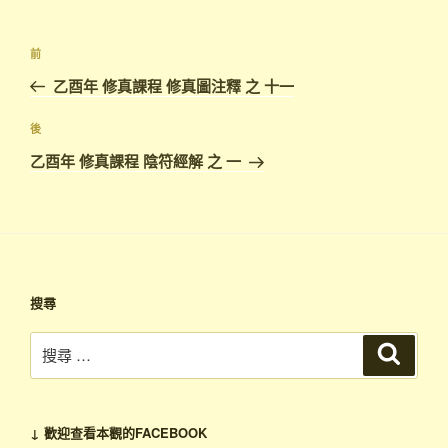
文
上
前
章
一
乙酉年 修真課程 修真圖注釋 之 十一
導
篇
覽
文
下
後
章
篇
乙酉年 修真課程 陰符經解 之 一
文
章
搜尋
搜
搜
尋
尋：
↓ 歡迎查看本觀的FACEBOOK