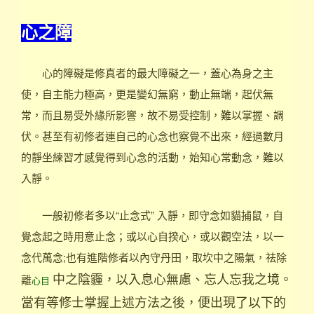
心之障
心的障礙是修真者的最大障礙之一，蓋心為身之主
使，自主能力極高，更是變幻無窮，動止無端，起伏無
常，而且易受外緣所影響，故不易受控制，難以掌握、調
伏。甚至有初修者連自己的心念也察覺不出來，經過數月
的靜坐練習才感覺得到心念的活動，始知心常動念，難以
入靜。
一般初修者多以“止念式” 入靜，即守念如貓捕鼠，自
覺念起之時用意止念；或以心自揆心，或以觀空法，以一
念代萬念;也有進階修者以內守丹田，取坎中之陽氣，祛除
中之陰霾，以入息心無慮、忘人忘我之境。
離
心目
當有等修士掌握上述方法之後，便出現了以下的