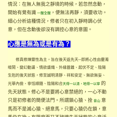
情況：在無人無我之靜境的時候，若忽然念動，
開始有覺有識
，便無法再靜，須要收功。
一醒全醒
細心分析這種情況，修者只在初入靜時調心伏
意，但在念動後卻沒有調控心意的意圖。
心應是無為或是有為？
修真修煉靈性為主，旨在後天返先天─即將心性由塵濁
喧鬧、變幻動盪、情欲盛熾、外緣囂雜、起伏不定、陰陽
生剋的後天狀態，修至誠明清靜、祥和安定、無欲無妄、
的
光華內儉、寧恬順隨、陰陽和合
天得一以清，地得一以寧
先天狀態。修心不是要將心意禁絕的，一心不動
只是初修者的簡便法門。所謂鎖心猿、拴
意
音山
馬而不是滅心猿、絕意馬，只要心猿仍在鎖，意
馬仍在拴，有限度而又不破壞先天狀態的心意活