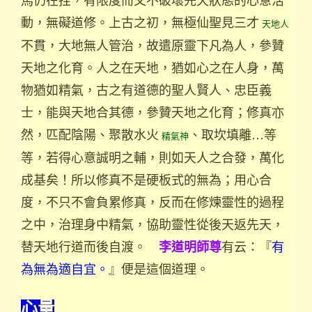
動，無礙道修。上古之初，無極仙聖見三才
天地人
不貫，大地無人管治，故遣原靈下凡為人，參贊
天地之化育。人之在天地，猶如心之在人身，萬
物猶如精氣，古之有道德的聖人賢人、忠臣義
士，能與天地合其德，參贊天地之化育；修真亦
然，匹配陰陽、聚散水火
、取坎填離…等
精氣神
等，若得心意誠明之輔，則如天人之合發，萬化
成基矣！所以修真不是硬板式的無為；用心合
度，不只不會負累修真，反而在修煉靈性的過程
之中，治理身中精氣，協助靈性從後天返先天，
替天地行道而後自渡。
有云：『
有
李道明師尊
為無為適自宜。
』便是這個道理。
心量