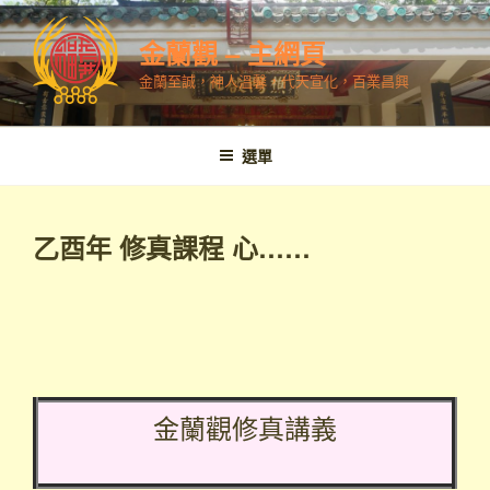
跳
至
金蘭觀 – 主網頁
內
金蘭至誠，神人溫馨，代天宣化，百業昌興
容
選單
乙酉年 修真課程 心……
金蘭觀修真講義