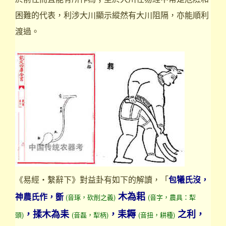
困難的代表，利涉大川顯示縱然有大川阻隔，亦能順利
渡過。
《易經‧繫辭下》對益卦有如下的解讀，「
包犧氏沒，
木為耜
神農氏作，斵
(音琢，砍削之義)
(音字，農具：犁
，揉木為耒
，耒耨
之利，
頭)
(音磊，犁柄)
(音扭，耕種)