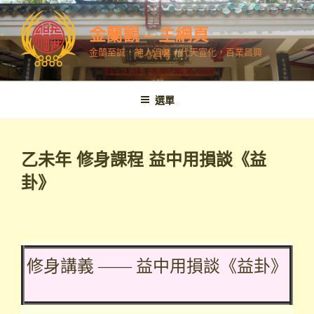
跳
至
金蘭觀 – 主網頁
內
金蘭至誠，神人溫馨，代天宣化，百業昌興
容
選單
乙未年 修身課程 益中用損談《益
卦》
修身講義 —— 益中用損談《益卦》