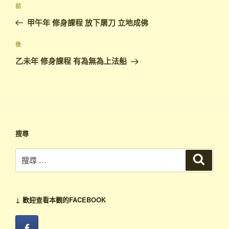
文
上
前
章
一
甲午年 修身課程 放下屠刀 立地成佛
導
篇
覽
文
下
後
章
篇
乙未年 修身課程 有為無為上法船
文
章
搜尋
搜
搜
尋
尋：
↓ 歡迎查看本觀的FACEBOOK