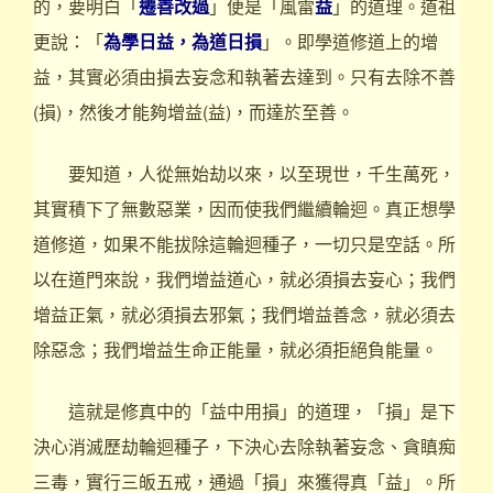
的，要明白「
遷善改過
」便是「風雷
益
」的道理。道祖
更說：「
為學日益，為道日損
」。即學道修道上的增
益，其實必須由損去妄念和執著去達到。只有去除不善
(損)，然後才能夠增益(益)，而達於至善。
要知道，人從無始劫以來，以至現世，千生萬死，
其實積下了無數惡業，因而使我們繼續輪迴。真正想學
道修道，如果不能拔除這輪迴種子，一切只是空話。所
以在道門來說，我們增益道心，就必須損去妄心；我們
增益正氣，就必須損去邪氣；我們增益善念，就必須去
除惡念；我們增益生命正能量，就必須拒絕負能量。
這就是修真中的「益中用損」的道理，「損」是下
決心消滅歷劫輪迴種子，下決心去除執著妄念、貪瞋痴
三毒，實行三皈五戒，通過「損」來獲得真「益」。所