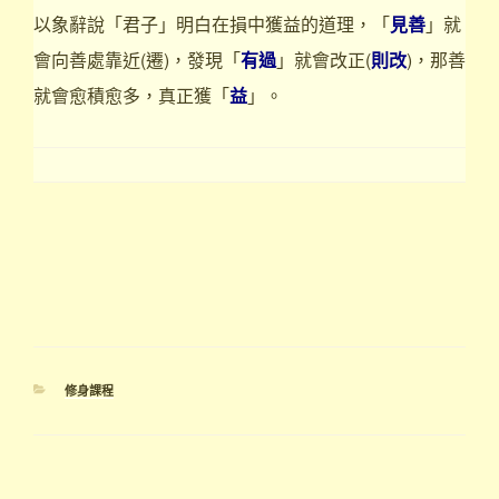
以象辭說「君子」明白在損中獲益的道理，「
見善
」就
會向善處靠近(遷)，發現「
有過
」就會改正(
則改
)，那善
就會愈積愈多，真正獲「
益
」。
分
修身課程
類