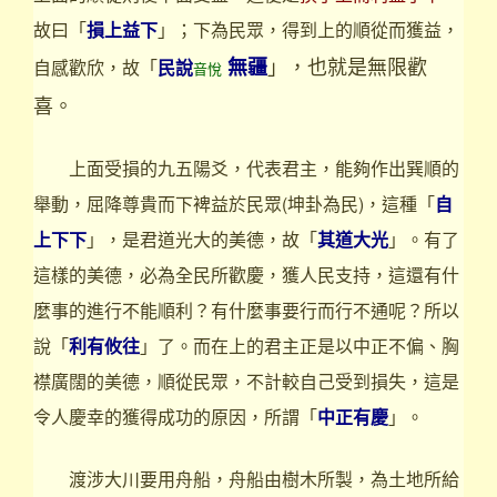
故曰「
損上益下
」；下為民眾，得到上的順從而獲益，
」，也就是無限歡
無疆
自感歡欣，故「
民說
音悅
喜。
上面受損的九五陽爻，代表君主，能夠作出巽順的
舉動，屈降尊貴而下裨益於民眾(坤卦為民)，這種「
自
上下下
」，是君道光大的美德，故「
其道大光
」。有了
這樣的美德，必為全民所歡慶，獲人民支持，這還有什
麼事的進行不能順利？有什麼事要行而行不通呢？所以
說「
利有攸往
」了。而在上的君主正是以中正不偏、胸
襟廣闊的美德，順從民眾，不計較自己受到損失，這是
令人慶幸的獲得成功的原因，所謂「
中正有慶
」。
渡涉大川要用舟船，舟船由樹木所製，為土地所給