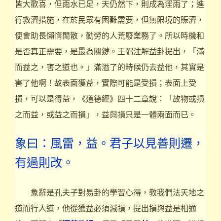
皆大歡喜，但雨水已足，天仍然下，則成為淫雨了；進
行救濟措施，在於民眾有困難需要，但無限境的賑濟，
便會助長懶惰閒散，勤勞的人荒廢業務了。所以時機和
是否真正需要，是最為關鍵。王弼注解益卦提出，「滿
而益之，害之道也。」滿溢了的時候仍去益他，其實是
害了他啊！故表面獲益，實際可能是受損；表面上受
損，可以是得益，《道德經》四十二章說：「故物或損
之而益，或益之而損」，益與損只是一體兩面而已。
象曰：風雷，益。君子以見善則遷，
有過則改。
象辭是孔夫子對易卦的學習心得，教我們法天地之
道而行人道，他從獲益必須減損，提出損與益是相通