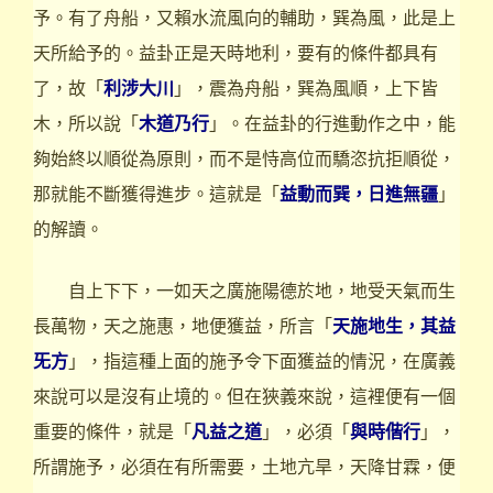
予。有了舟船，又賴水流風向的輔助，巽為風，此是上
天所給予的。益卦正是天時地利，要有的條件都具有
了，故「
利涉大川
」，震為舟船，巽為風順，上下皆
木，所以說「
木道乃行
」。在益卦的行進動作之中，能
夠始終以順從為原則，而不是恃高位而驕恣抗拒順從，
那就能不斷獲得進步。這就是「
益動而巽，日進無疆
」
的解讀。
自上下下，一如天之廣施陽德於地，地受天氣而生
長萬物，天之施惠，地便獲益，所言「
天施地生，其益
旡方
」，指這種上面的施予令下面獲益的情況，在廣義
來說可以是沒有止境的。但在狹義來說，這裡便有一個
重要的條件，就是「
凡益之道
」，必須「
與時偕行
」，
所謂施予，必須在有所需要，土地亢旱，天降甘霖，便