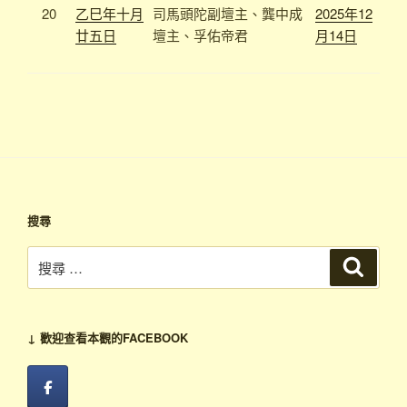
20
乙巳年十月
司馬頭陀副壇主、龔中成
2025年12
廿五日
壇主、
孚佑帝君
月14日
搜尋
搜
搜
尋
尋：
↓ 歡迎查看本觀的FACEBOOK