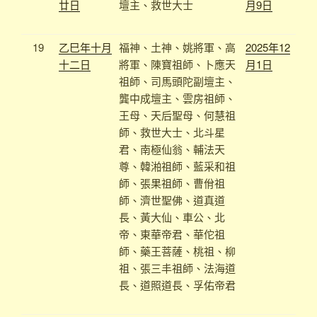
廿日
壇主、救世大士
月9日
19
乙巳年十月
福神、土神、姚將軍、高
2025年12
十二日
將軍、陳寶祖師、卜應天
月1日
祖師、司馬頭陀副壇主、
龔中成壇主、雲房祖師、
王母、天后聖母、
何慧祖
師、
救世大士、
北斗星
君、
南極仙翁、
輔法天
尊、
韓湐祖師、
藍采和祖
師、
張果祖師、曹佾祖
師、
濟世聖佛、
道真道
長、
黃大仙、
車公、北
帝、
東華帝君、
華佗祖
師、藥王菩薩、
桃祖、柳
祖、
張三丰祖師、
法海道
長、道照道長、孚佑帝君