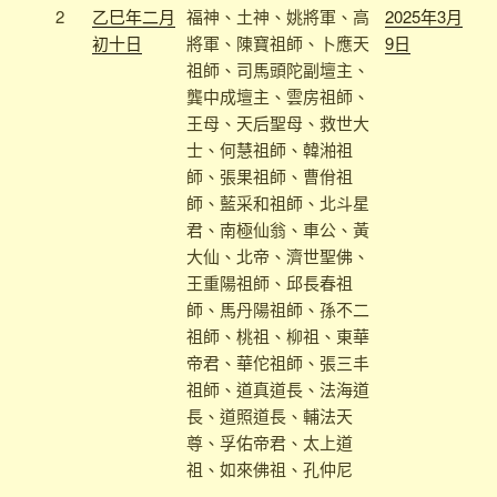
2
乙巳年二月
福神、土神、姚將軍、高
2025年3月
初十日
將軍、陳寶祖師、卜應天
9日
祖師、司馬頭陀副壇主、
龔中成壇主、雲房祖師、
王母、天后聖母、救世大
士、何慧祖師、韓湐祖
師、張果祖師、曹佾祖
師、藍采和祖師、北斗星
君、南極仙翁、車公、黃
大仙、北帝、濟世聖佛、
王重陽祖師、邱長春祖
師、馬丹陽祖師、孫不二
祖師、桃祖、柳祖、東華
帝君、華佗祖師、張三丰
祖師、道真道長、法海道
長、道照道長、輔法天
尊、孚佑帝君、太上道
祖、如來佛祖、孔仲尼