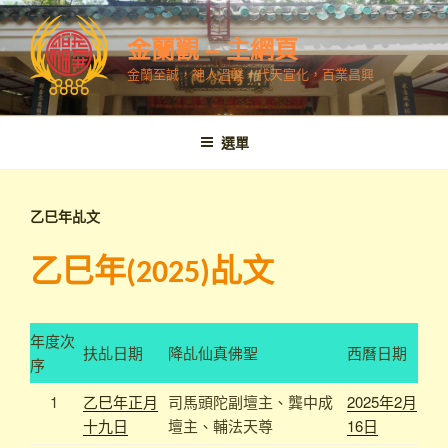
跳
至
金蘭觀 – 主網頁
內
金蘭至誠，神人溫馨，代天宣化，百業昌興
容
選單
乙巳年乩文
乙巳年
乩文
(2025)
年度次
扶乩日期
降乩仙真佛聖
西曆日期
序
1
乙巳年正月
司馬頭陀副壇主、龔中成
2025年2月
十九日
壇主、輔法天尊
16日