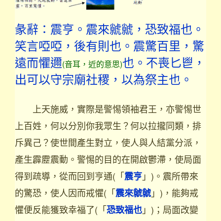
彖辭：震亨。震來虩虩，恐致福也。
笑言啞啞，後有則也。震驚百里，驚
遠而懼邇
也。不喪匕鬯，
(音耳，近的意思)
出可以守宗廟社稷，以為祭主也。
上天施威，實際是警惕領袖君王，亦警惕世
上百姓，何以分別你我眾生？何以拉攏同類，排
斥異己？使世間產生對立，使人與人結黨分派，
產生霹靂震動。警惕的目的在開啟鬱滯，使局面
得到疏導，從而回到亨通(「
」)。震所帶來
震亨
的驚恐，使人因而戒懼(「
」)，能夠戒
震來虩虩
懼便反能獲致幸福了(「
」)；局面改變
恐致福也