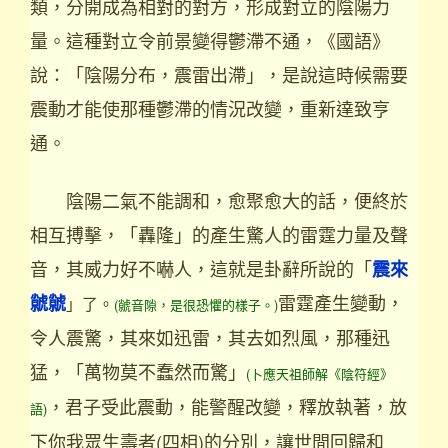
類，分開成為相對的對方，形成對立的陰陽力
量。這種對立令前景變得鬱滯不通，《國語》
說：「陰陽分布，震雷出滯」，是說這時候需要
震動才能使那種鬱滯的情況改變，重新達致亨
通。
陰陽二氣不能調和，愈聚愈大的話，便終於
相互搏擊，「轟隆」的產生驚人的雷霆力量及聲
音，其威力好不嚇人，這就是卦辭所說的「
震來
雷霆產生變動，
」了。
虩虩
(虩音隙，是很恐懼的樣子。)
令人震驚，其來如迅雷，其去如烈風，那種迅
猛，「萬物莫不蠢然而驚」
(卜應天祖師解《陰符經》
，君子受此震動，能警醒改變，釋放執著，放
語)
下你我眾生壽者(四相)的分別，讓世間回歸和