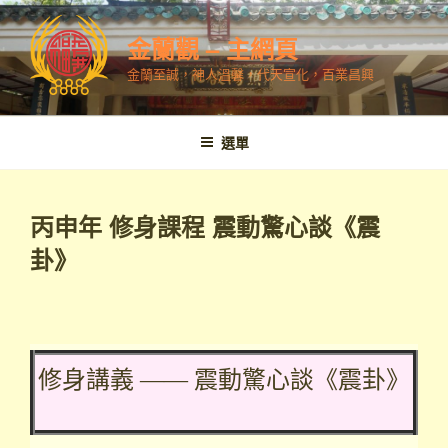
跳
至
金蘭觀 – 主網頁
內
金蘭至誠，神人溫馨，代天宣化，百業昌興
容
選單
丙申年 修身課程 震動驚心談《震
卦》
修身講義 —— 震動驚心談《震卦》