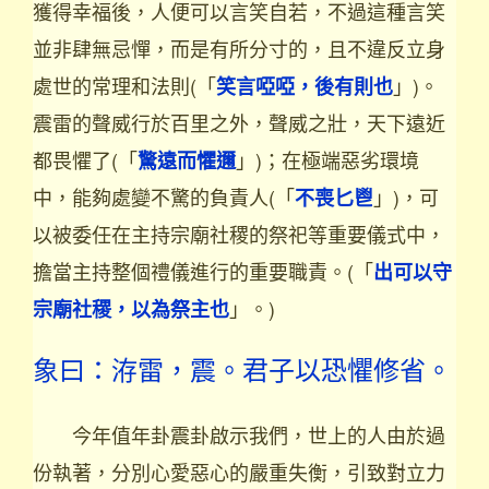
獲得幸福後，人便可以言笑自若，不過這種言笑
並非肆無忌憚，而是有所分寸的，且不違反立身
處世的常理和法則(「
」)。
笑言啞啞，後有則也
震雷的聲威行於百里之外，聲威之壯，天下遠近
都畏懼了(「
」)；在極端惡劣環境
驚遠而懼邇
中，能夠處變不驚的負責人(「
」)，可
不喪匕鬯
以被委任在主持宗廟社稷的祭祀等重要儀式中，
擔當主持整個禮儀進行的重要職責。(「
出可以守
」。)
宗廟社稷，以為祭主也
象曰：洊雷，震。君子以恐懼修省。
今年值年卦震卦啟示我們，世上的人由於過
份執著，分別心愛惡心的嚴重失衡，引致對立力