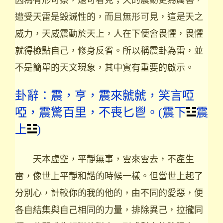
遭受天雷是毀滅性的，而且無形可見，這是天之
威力，天威震動於天上，人在下便會畏懼，畏懼
就得檢點自己，修身反省。所以稱震卦為雷，並
不是簡單的天文現象，其中實有重要的啟示。
卦辭：震，亨，震來虩虩，笑言啞
啞，震驚百里，不喪匕鬯。(震下
震
上
)
天本虛空，平靜無事，雲來雲去，不產生
雷，像世上平靜和諧的時候一樣。但當世上起了
分別心，計較你的我的他的，由不同的愛惡，便
各自結集與自己相同的力量，排除異己，拉攏同