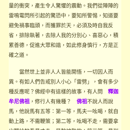
量的衝突，產生令人驚懼的震動。我們從陣陣的
雷鳴電閃所引起的驚恐中，要知所警惕，知道要
避免禍事臨頭，而獲罪於天，必須及時自我反
省，排除執著，去除人我的分別心、喜惡心，積
累善德，促進大眾和諧，如此修身慎行，方是正
確之道。
當然世上並非人人皆能開悟，一切因人而
異。有如人們告戒別人小心「雷劈」，會有多少
種反應呢？佛經中有這樣的故事，有人問
釋迦
，修行人有幾種？
不說人而說
牟尼佛祖
佛祖
馬，他說馬有五等：第一等，馬夫一吆喝，就自
動上路，不需鞭策；第二等，吆喝不走，需要拿