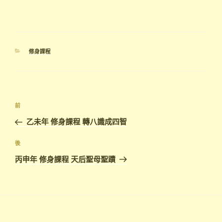
分
修身課程
類
文
上
前
章
一
乙未年 修身課程 轉八識成四智
導
篇
覽
文
下
後
章
篇
丙申年 修身課程 天后聖母聖蹟
文
章