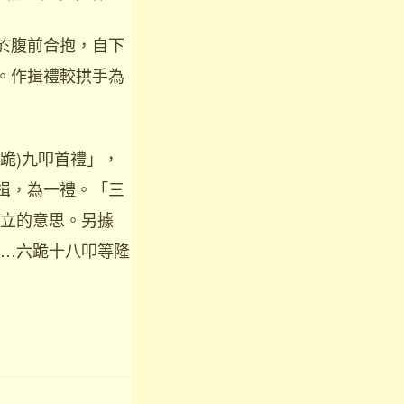
於腹前合抱，自下
。作揖禮較拱手為
跪)九叩首禮」，
揖，為一禮。「三
立的意思。另據
…六跪十八叩等隆