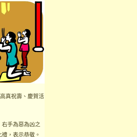
高真祝壽、慶賀活
，右手為惡為凶之
此禮，表示恭敬。