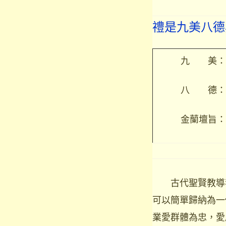
禮是九美八德
九 美：
八 德
金蘭壇旨
古代聖賢教導
可以簡單歸納為一
業愛群體為忠，愛