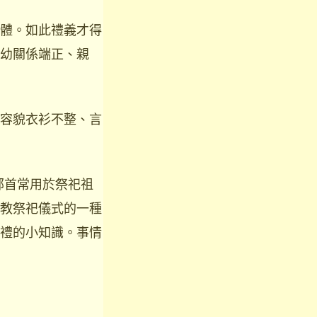
體。如此禮義才得
幼關係端正、親
容貌衣衫不整、言
部首常用於祭祀祖
教祭祀儀式的一種
禮的小知識。事情