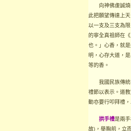
向神佛虔誠燒香
此把願望傳達上天
以一支及三支為限
的寧全真祖師在《
也。」心香，就是
明，心存大道，是
等的香。
我國民族傳統禮
禮節以表示。道教
動亦要行叩拜禮，
是兩手
拱手禮
故)，舉胸前，立