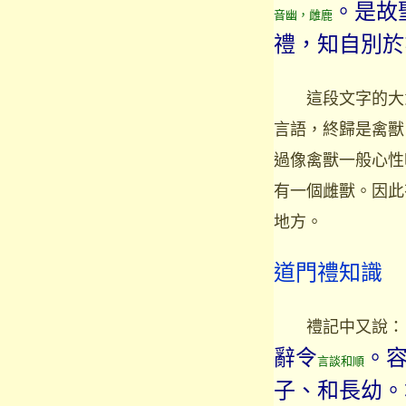
。是故
音幽，雌鹿
禮，知自別於
這段文字的大意
言語，終歸是禽獸
過像禽獸一般心性
有一個雌獸。因此
地方。
道門禮知識
禮記中又說：
辭令
。
言談和順
子、和長幼。