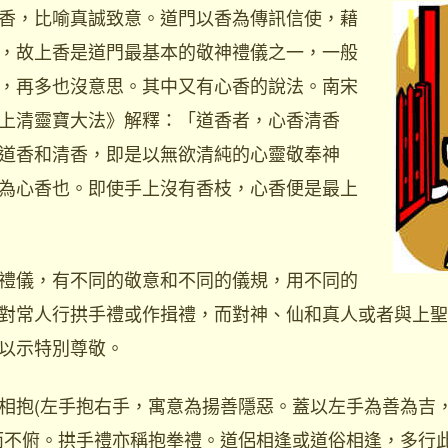
，比喻真誠致意。道門以香為傳訊信使，藉
，故上香是道門最基本的敬神禮儀之一，一般
，再多也沒意思。其中又有心香的說法。南宋
上清靈寶大法》解釋：「道香者，心香清香
道香和清香，即是以無欲清純的心靈敬奉神
為心香也。即使手上沒有香枝，心香便是最上
儀，有不同的敬意和不同的儀規，用不同的
對常人行拱手禮或作揖禮，而對神、仙和真人或者與上聖
以示特別尊敬。
相抱(左手抱右手，寓意為揚善隱惡。蓋以左手為善為吉
而不俯。拱手禮亦稱抱拳禮。道侶相逢或道俗相逢，多行