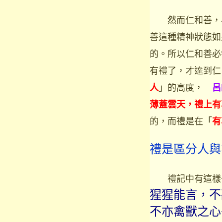
然而仁和善，畢
善這種精神狀態如
的。所以仁和善必
有禮了，才達到
」的高度，
人
呂
薄蓋雲天，禮上有
的，而禮是在「
有
禮是區分人與
禮記中有這樣
猩猩能言，不
不亦禽獸之心