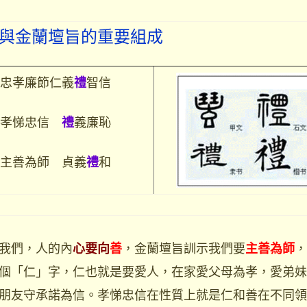
與金蘭壇旨的重要組成
忠孝廉節仁義
智信
禮
：孝悌忠信
義廉恥
禮
：主善為師 貞義
和
禮
我們，人的內
，金蘭壇旨訓示我們要
，
心要向
善
主善為師
個「仁」字，仁也就是要愛人，在家愛父母為孝，愛弟妹
朋友守承諾為信。孝悌忠信在性質上就是仁和善在不同領