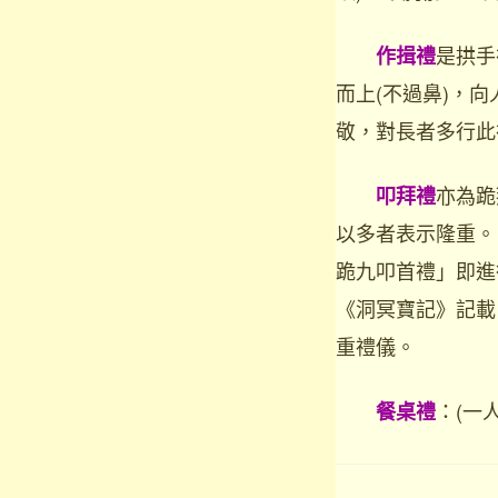
是拱手
作揖禮
而上(不過鼻)，
敬，對長者多行此
亦為跪
叩拜禮
以多者表示隆重。
跪九叩首禮」即進
《洞冥寶記》記載
重禮儀。
：(一
餐桌禮