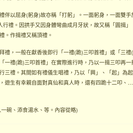
禮伴以屈身(躬身)故亦稱「打躬」。一面躬身，一面雙手
向人行禮。因拱手又因身體彎曲成月牙狀，故又稱「圓揖」
禮。作揖禮又稱頂禮。
拜禮，一般在獻香後即行「一禮(跪)三叩首禮」或「三禮(
「一禮(跪)三叩首禮」在實際進行時，乃以一揖三叩再一
行三禮。其間如有禮儀生唱禮，乃以「興」、「起」為起
，遊生有幸親自面對真仙和真人時，還有四跪十二叩、…
人一碗、添食湯水、等。內容從略)