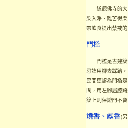
道觀佛寺的大門
染入淨、離苦得樂
帶飲食提出禁戒的
門檻
門檻是古建築發
忌諱用腳去踩踏，
民間更認為門檻是
間，用左腳屈膝跨
築上則保證門不會
燒香、獻香
(