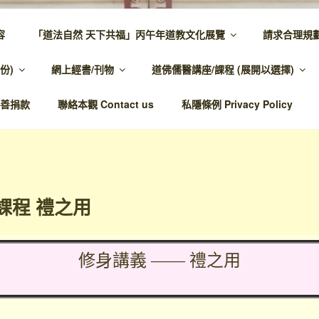
容
「道法自然 天下共福」丙午年道教文化展覽
請求合理規
 – 主網頁
份)
網上經書/刊物
道佛儒醫講座/課程 (展開以選擇)
溫馨，代天宣化，百業昌興
善捐款
聯絡本觀 Contact us
私隱條例 Privacy Policy
課程 禮之用
修身講義 —— 禮之用