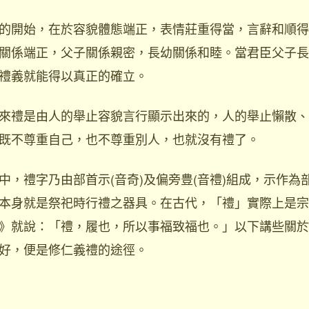
開始，在於容貌體態端正，表情莊重得當，言辭和順得
關係端正，父子關係親密，長幼關係和睦。當君臣父子長
禮義就能得以真正的確立。
禮是由人的舉止容貌言行顯示出來的，人的舉止懶散、
既不尊重自己，也不尊重別人，也就沒有禮了。
禮字乃由部首示(音奇)及偏旁豊(音禮)組成，示作為
本身就是祭祀時行禮之器具。在古代，「禮」實際上是宗
》就說：「禮，履也，所以事福致福也。」以下講些關於
好，便是修仁義禮的途徑。