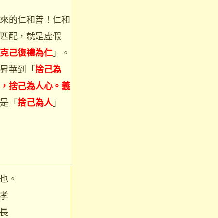
來的仁和善！仁和
匹配，就是虛假
」。
克己復禮為仁
昇華到「
捨己為
，捨己為人心。義
是「
」
捨己為人
也。
孝
長