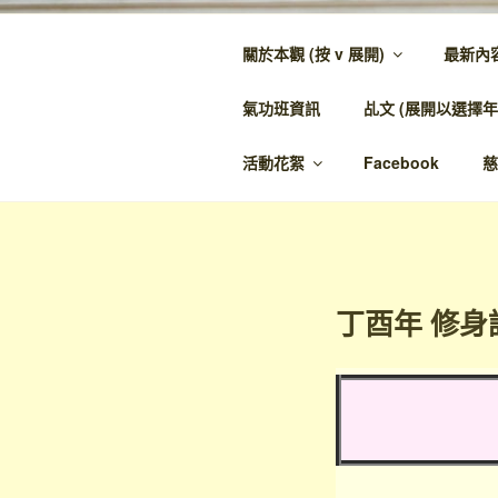
跳
至
關於本觀 (按 v 展開)
最新內
內
金蘭觀
容
氣功班資訊
乩文 (展開以選擇年
金蘭至誠，神人
活動花絮
Facebook
慈
丁酉年 修身