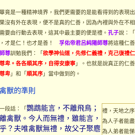
竟是一種精神境界，我們更需要的是能看得到的表現出
果沒有外在表現，便不是真的仁善，因為內裡與外在不相
需要由行動去表現，這其中最主要的便是禮。
說：「
孔子
仁，才是仁！也才是善！
將這種仁善
孚佑帝君呂純陽師尊
訓勉我們：「
師尊
欲學神仙道，先修仁義禮，克己復禮仁
」。也就是說真正的仁善
尊卑。各各順其序，自得安康寧
」和「
」當中做到的。
尊卑
順其序
禽獸的準則
一段話：「
鸚鵡能言，不離飛鳥；
禮，天地之序
離禽獸。今人而無禮，雖能言，
為人子者能盡
乎？夫唯禽獸無禮，故父子聚麀
為人弟者能悌