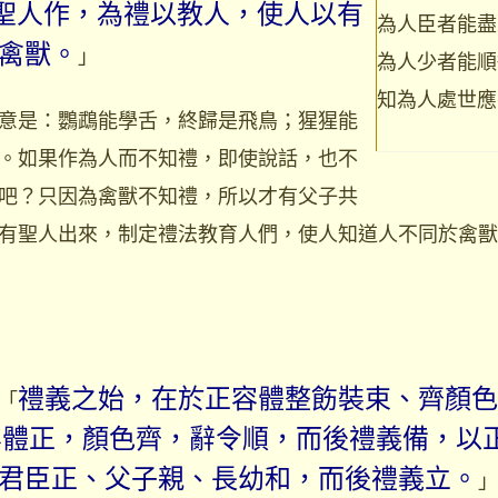
聖人作，為禮以教人，使人以有
為人臣者能盡
禽獸。
」
為人少者能順
知為人處世應
是：鸚鵡能學舌，終歸是飛鳥；猩猩能
。如果作為人而不知禮，即使說話，也不
吧？只因為禽獸不知禮，所以才有父子共
有聖人出來，制定禮法教育人們，使人知道人不同於禽獸
「
禮義之始，在於正容體整飭裝束、齊顏色
容體正，顏色齊，辭令順，而後禮義備，以
君臣正、父子親、長幼和，而後禮義立。
」