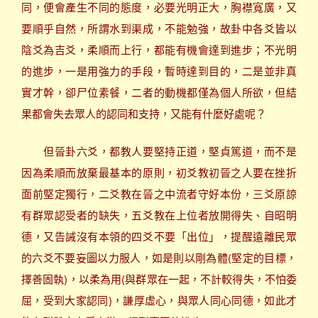
同，便會產生不同的態度，必要光明正大，胸襟寬廣，又
要順乎自然，所謂水到渠成，不能勉強，故卦中各爻皆以
陰爻為吉爻，柔順而上行，都能有機會達到進步；不光明
的進步，一是用強力的手段，暫時達到目的，二是並非真
實才幹，卻尸位素餐，二者的動機都僅為個人所欲，但結
果都會失去眾人的認同和支持，又能有什麼好處呢？
但晉卦六爻，都教人要堅持正道，堅貞篤道，而不是
因為柔順而放棄最基本的原則，初爻教初晉之人要在挫折
面前堅定獨行，二爻教在晉之中流者守好本份，三爻原諒
有群眾認受者的缺失，五爻教在上位者放開得失、自昭明
德，又告誡沒有本領的四爻不要「出位」，提醒遠離民眾
的六爻不要妄圖以力服人，如是則以剛為體(堅定的目標，
擇善固執)，以柔為用(與群眾在一起，不計較得失，不怕委
屈，受到大家認同)，謙厚虛心，與眾人同心同德，如此才