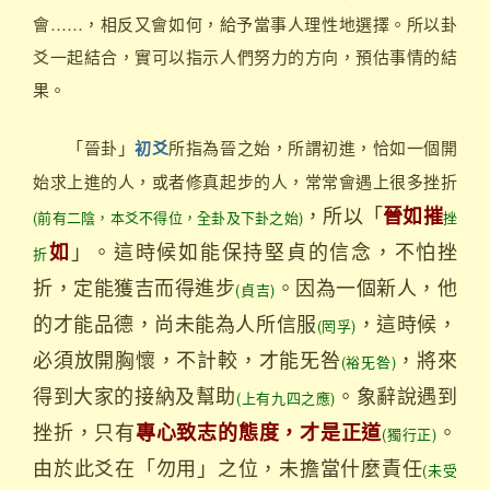
會……，相反又會如何，給予當事人理性地選擇。所以卦
爻一起結合，實可以指示人們努力的方向，預估事情的結
果。
「晉卦」
所指為晉之始，所謂初進，恰如一個開
初爻
始求上進的人，或者修真起步的人，常常會遇上很多挫折
，所以「
晉如摧
(前有二陰，本爻不得位，全卦及下卦之始)
挫
」。這時候如能保持堅貞的信念，不怕挫
如
折
折，定能獲吉而得進步
。因為一個新人，他
(貞吉)
的才能品德，尚未能為人所信服
，這時候，
(罔孚)
必須放開胸懷，不計較，才能旡咎
，將來
(裕旡咎)
得到大家的接納及幫助
。象辭說遇到
(上有九四之應)
挫折，只有
。
專心致志的態度，才是正道
(獨行正)
由於此爻在「勿用」之位，未擔當什麼責任
(未受