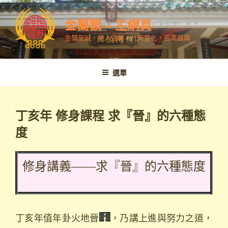
跳
至
金蘭觀 – 主網頁
內
金蘭至誠，神人溫馨，代天宣化，百業昌興
容
選單
丁亥年 修身課程 求『晉』的六種態
度
修身講義——求『晉』的六種態度
丁亥年值年卦火地晉
，乃講上進與努力之道，