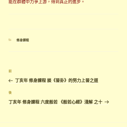
能在群體中力爭上游，得到真正的進步。
分
修身課程
類
文
上
前
章
一
丁亥年 修身課程 談《晉卦》的努力上晉之道
導
篇
覽
文
下
後
章
篇
丁亥年 修身課程 六度般若 《般若心經》淺解 之十
文
章