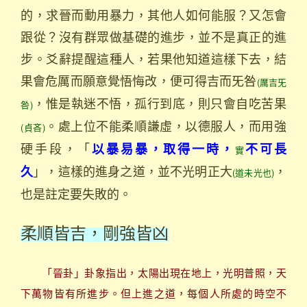
的，求晉而動用暴力，其他人如何能服？又怎會
跟從？沒有群眾做基礎的進步，並不是真正的進
步。爻辭提醒這種人，若果他知道這樣下去，結
果會危厲而願意覺悟悔改，便可得吉而旡咎
(厲吉旡
，惟是執迷不悟，孤行到底，則只會自吃苦果
咎)
。處上位不能柔順謙虛，以德服人，而用強
(貞吝)
硬手段，「
以暴易暴，取得一時，
不可長
實
」，這樣的進身之道，並不光明正大
，
久
(道未光也)
也是註定要失敗的。
柔順皆吉，剛強皆凶
「晉卦」卦象指出，太陽出現在地上，光明普照，天
下萬物皆有所進步。但上進之道，每個人所處的時空不