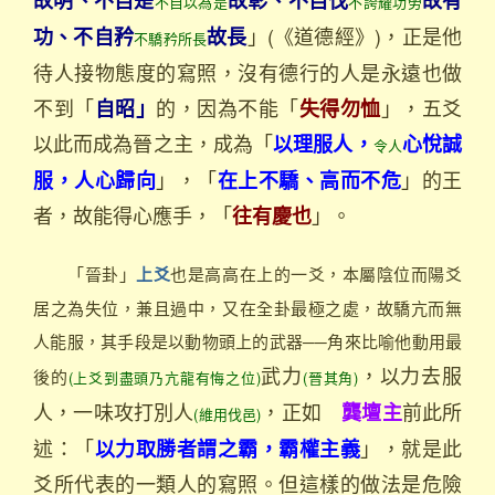
不自以為是
不誇耀功勞
」(《道德經》)，正是他
功、不自矜
故長
不驕矜所長
待人接物態度的寫照，沒有德行的人是永遠也做
不到「
的，因為不能「
」，五爻
自昭」
失得勿恤
以此而成為晉之主，成為「
以理服人，
心悅誠
令人
」，「
」的王
服，人心歸向
在上不驕、高而不危
者，故能得心應手，「
」。
往有慶也
「晉卦」
也是高高在上的一爻，本屬陰位而陽爻
上爻
居之為失位，兼且過中，又在全卦最極之處，故驕亢而無
人能服，其手段是以動物頭上的武器──角來比喻他動用最
武力
，以力去服
後的
(上爻到盡頭乃亢龍有悔之位)
(晉其角)
人，一味攻打別人
，正如
前此所
龔壇主
(維用伐邑)
述：「
」，就是此
以力取勝者謂之霸，霸權主義
爻所代表的一類人的寫照。但這樣的做法是危險