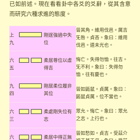
已如前述。現在看看卦中各爻的爻辭，從其含意
而研究六種求進的態度。
晉其角。維用伐邑。厲吉
上
剛逞強過中失
旡咎。貞吝。象曰：維用
九
位
伐邑。道未光也。
悔亡。失得勿恤。往吉。
六
柔居尊位以虛
旡不利。象曰：失得勿
五
得吉
恤。往有慶也。
九
剛居柔位履非
晉如鼫鼠。貞厲。象曰：
四
其位
鼫鼠貞厲。位不當也。
眾允。悔亡。象曰：眾允
六
柔處剛失位有
之志。上行也。
三
志
晉如愁如。貞吉。受茲介
六
柔居中得正無