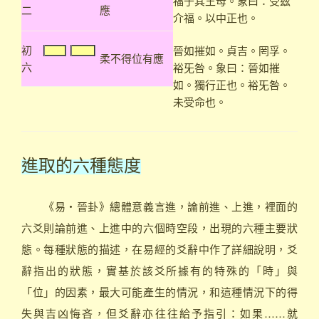
福于其王母。象曰：受茲
二
應
介福。以中正也。
初
晉如摧如。貞吉。罔孚。
柔不得位有應
六
裕旡咎。象曰：晉如摧
如。獨行正也。裕旡咎。
未受命也。
進取的六種態度
《易‧晉卦》總體意義言進，論前進、上進，裡面的
六爻則論前進、上進中的六個時空段，出現的六種主要狀
態。每種狀態的描述，在易經的爻辭中作了詳細說明，爻
辭指出的狀態，實基於該爻所據有的特殊的「時」與
「位」的因素，最大可能產生的情況，和這種情況下的得
失與吉凶悔吝，但爻辭亦往往給予指引：如果……就