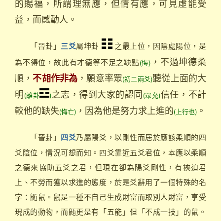
的賜福，所謂理無應，但情有應，可見虛能受
益，而感動人。
「晉卦」
屬坤卦
之最上位，因陰處陽位，是
三爻
，不過坤德柔
為不得位，故此有才德等不足之缺點
(悔)
順，
，願意率眾
聽從上面的大
不胡作非為
(初二兩爻)
明
之志，得到大家的認同
信任，不計
(離卦
)
(眾允)
較他的缺失
，因為他是努力求上進的
。
(悔亡)
(上行也)
「晉卦」
乃屬陽爻，以剛性而居於應該柔順的四
四爻
爻陰位，情況可想而知。四爻靠近五爻君位，本應以柔順
之德來協助五爻之君，但現在卻為陽爻剛性，有挾迫君
上、不勞而獲以求進的態度，於是爻辭用了一個特殊的名
字：鼫鼠。鼠是一種不自己生成財富而取別人財富，享受
現成的動物，而鼫更是有「五能」但「不成一技」的鼠。