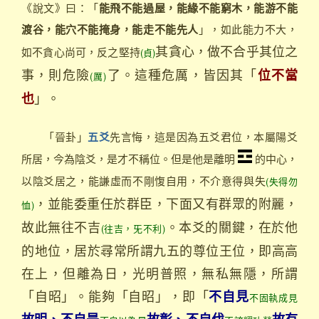
《說文》曰：「
能飛不能過屋，能緣不能窮木，能游不能
渡谷，能穴不能掩身，能走不能先人
」，如此能力不大，
其貪心，做不合乎其位之
如不貪心尚可，反之堅持
(貞)
事，則危險
了。這種危厲，皆因其「
位不當
(厲)
」。
也
「晉卦」
先言悔，這是因為五爻君位，本屬陽爻
五爻
所居，今為陰爻，是才不稱位。但是他是離明
的中心，
以陰爻居之，能謙虛而不剛愎自用，不介意得與失
(失得勿
，並能委重任於群臣，下面又有群眾的附麗，
恤)
故此無往不吉
。本爻的關鍵，在於他
(往吉，旡不利)
的地位，居於尋常所謂九五的尊位王位，即高高
在上，但離為日，光明普照，無私無隱，所謂
「自昭」。能夠「自昭」，即「
不自見
不固執成見
故明、不自是
故彰、不自伐
故有