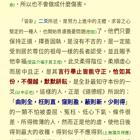
，所以也不會做成什麼傷害。
命)
「晉卦」
所述，是努力上進中的主體，求晉之心
二爻
了，他們只要
堅定的一種人，也開始思慮擔憂問題
(愁如)
保持正道，擇善固執，是沒有不吉的，是一定能
受到居於尊位的祖母一樣的長者認受，並且賜予
他幸福
。此爻柔得陰位，柔順虛心
(受茲介福于其王母)
而居中且正，是其
言行舉止皆能守正，恰如其
，是全卦最知守本份的一
份，不僭越，默默耕耘
爻
。這樣的人，正是《道德經》所說的：
(以中正也)
「
」
曲則全，枉則直，窪則盈，蔽則新，少則得
的一類不怕被委屈、冤枉、低心下氣、條件很
差、所得微薄的人，然而正是他的虛，使他日後
得到最大的收穫，得到似乎不應得到
(上無陽爻呼應)