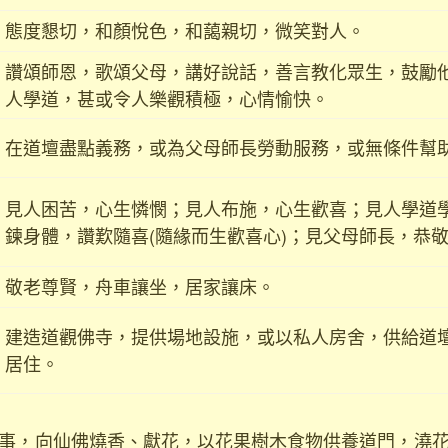
態度懇切，和顏悅色，和藹親切，微笑對人。
讚頌師恩，歌頌父母，講好說話，善言教化眾生，鼓勵
人學道，甚或令人樂觀積極，心情愉快。
在道壇盡點義務，或為父母師長勞動服務，或無條件幫
見人困苦，心生憐憫；見人布施，心生歡喜；見人學道
鍊身體，讚歎隨喜(隨緣而生歡喜心)；見父母師長，恭
敬老尊賢，舟車讓坐，居家讓床。
建造道觀佛寺，提供場地設施，或以私人房舍，供給道
居住。
，向仙佛燒香、獻花，以花果樹木食物供養道門，澆花