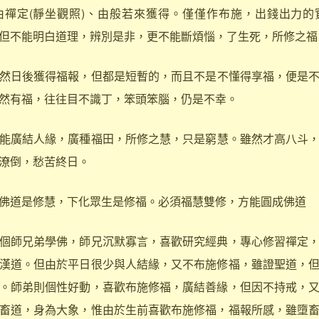
由禪定(靜坐觀照)、由般若來獲得。僅僅作布施，出錢出力的
但不能明白道理，辨別是非，更不能斷煩惱，了生死，所修之福
然日後獲得福報，但都是短暫的，而且不是不懂得享福，便是
然有福，往往目不識丁，笨頭笨腦，仍是不幸。
能廣結人緣，廣種福田，所修之慧，只是窮慧。雖然才高八斗
潦倒，愁苦終日。
道是修慧，下化眾生是修福。必須福慧雙修，方能圓成佛道
師兄弟學佛，師兄沉默寡言，喜歡研究經典，專心修習禪定，
漢道。但由於平日很少與人結緣，又不布施修福，雖證聖道，
。師弟則個性好動，喜歡布施修福，廣結善緣，但因不持戒，
畜道，身為大象，惟由於生前喜歡布施修福，福報所感，雖墮