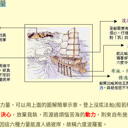
量
量，可以用上面的圖解簡單示意。登上沒底法船(般若船
，放棄我執，而渡過煩惱苦海的
，則來自布施
、決心
動力
因這六種力量能渡人過彼岸，故稱六度波羅蜜。