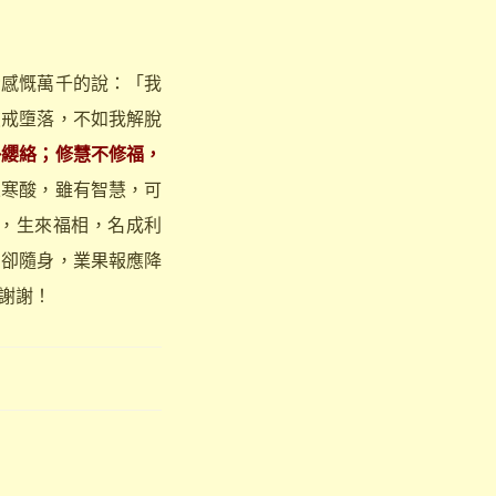
感慨萬千的說：「我
破戒墮落，不如我解脫
掛纓絡；修慧不修福，
來寒酸，雖有智慧，可
，生來福相，名成利
力卻隨身，業果報應降
謝謝！