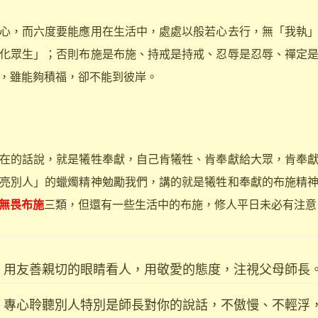
，而六度要能應用在生活中，處處以般若心去行，無「我執」
化眾生」；否則布施是布施、持戒是持戒、忍辱是忍辱、禪定
，雖能夠積福，卻不能到彼岸。
的話說，就是犧牲奉獻，自己肯犧牲、肯奉獻給大眾，肯奉獻
亮別人」的蠟燭精神勉勵我們，講的就是犧牲和奉獻的布施精
無畏布施
三類，但還有一些生活中的布施，修人平日未必有注意
用友善親切的眼睛看人，用敬愛的態度，注視父母師長
專心聆聽別人特別是師長對你的說話，不傲慢、不輕浮