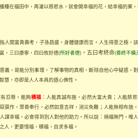
播種在福田中，再灌以慈悲水，就會開幸福的花，結幸福的果，
指人間富貴壽考，子孫昌盛，身體健康而言。人生得意之極，
，五曰考終命
富，三曰康寧，四曰攸好德
(所好者德)
(善終不橫
意義，是能分別事理，了解事物的真相，斷除自他心中疑惑，
智慧，亦即是人人本具的道心佛性。
有忍辱，能夠
積福
：人能真誠布施，必然大富大貴；人能慈悲
惡莫作，眾善奉行，必然如意吉祥，消災免難；人能無相布施
人謀幸福，必會得到別人對他的助力。所以說：禍福無門，唯
之人，更要惜福，積福，自求多福。