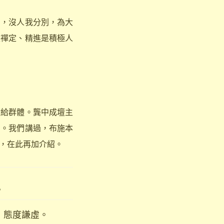
，沒人我分別，為大
是禪定、精進是積極人
給群體。龔中成壇主
神。我們講過，布施本
，在此再加介紹。
。
，態度謙虛。