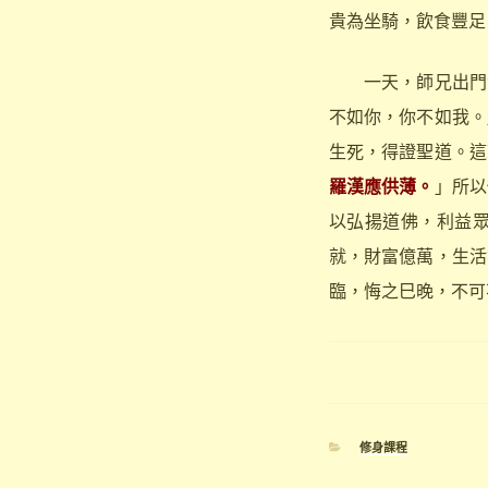
貴為坐騎，飲食豐足
一天，師兄出門乞
不如你，你不如我。
生死，得證聖道。這
羅漢應供薄。
」所以
以弘揚道佛，利益
就，財富億萬，生活
臨，悔之巳晚，不可
分
修身課程
類