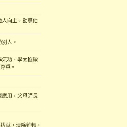
他人向上，勸導他
助別人。
學氣功、學太極鍛
敬尊重。
壇應用，父母師長
拔草，清除雜物，