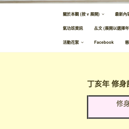
跳
至
關於本觀 (按 v 展開)
最新內
內
金蘭觀
容
氣功班資訊
乩文 (展開以選擇年
金蘭至誠，神人
活動花絮
Facebook
慈
丁亥年 修身
修