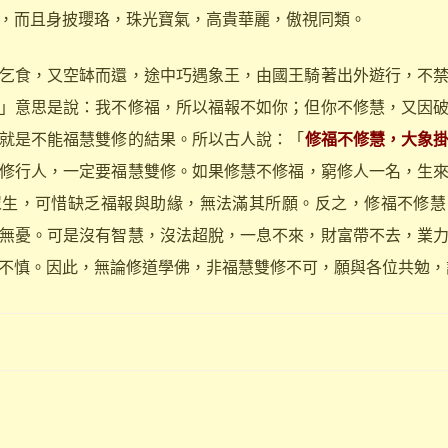
，而且身披瓔珞，珠光寶氣，高貴華麗，傲視同類。
食，又空缽而還，途中巧遇象王，由國王騎著出外遊行，不禁
」意思是說：我不修福，所以福報不如你；但你不修慧，又因
就是不能福慧雙修的結果。所以古人說：「
修福不修慧，大象
修行人，一定要福慧雙修。如果修慧不修福，窮修人一名，生
眾生，可惜缺乏福報與助緣，無法滿其所願。反之，修福不修慧
無憂。可是沒有智慧，沒法超脫，一息不來，財富帶不去，業
不慎。因此，無論修道學佛，非福慧雙修不可，願與各位共勉，