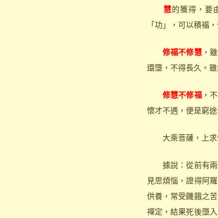
慧
的獲得，要
「功」，可以積福，
修福不修慧
，雖
還墮，不得長久。雖
修慧不修福
，不
懷才不遇，便是窮途
大乘菩薩，上求佛
據說：從前有兩個
見思煩惱，證得阿羅
供養，常受饑餓之苦
禪定，結果死後墮入