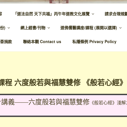
容
「道法自然 天下共福」丙午年道教文化展覽
請求合理規
 – 主網頁
份)
網上經書/刊物
道佛儒醫講座/課程 (展開以選擇)
溫馨，代天宣化，百業昌興
善捐款
聯絡本觀 Contact us
私隱條例 Privacy Policy
課程 六度般若與福慧雙修 《般若心經》
身講義——六度般若與福慧雙修
《般若心經》淺解