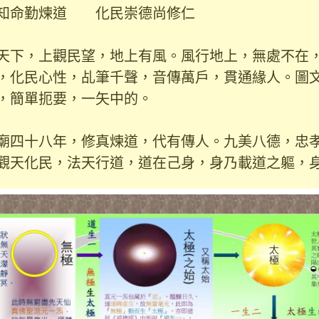
知命勤煉道 化民崇德尚修仁
，上觀民望，地上有風。風行地上，無處不在，
，化民心性，乩筆千聲，音傳萬戶，貫通緣人。圖
，簡單扼要，一矢中的。
廟四十八年，修真煉道，代有傳人。九美八德，忠
觀天化民，法天行道，道在己身，身乃載道之軀，