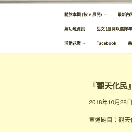
跳
至
關於本觀 (按 v 展開)
最新內
內
金蘭觀
容
氣功班資訊
乩文 (展開以選擇年
金蘭至誠，神人
活動花絮
Facebook
慈
『觀天化民
2018年10月2
宣道題目：觀天