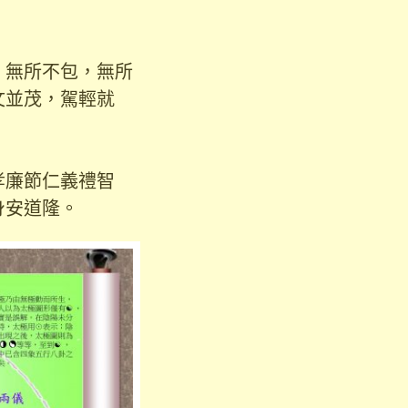
無所不包，無所
文並茂，駕輕就
孝廉節仁義禮智
身安道隆。