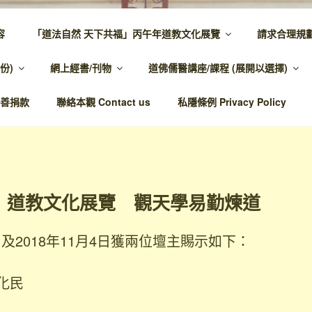
容
「道法自然 天下共福」丙午年道教文化展覽
請求合理規
 – 主網頁
份)
網上經書/刊物
道佛儒醫講座/課程 (展開以選擇)
溫馨，代天宣化，百業昌興
善捐款
聯絡本觀 Contact us
私隱條例 Privacy Policy
』道教文化展覽 觀天學易勤煉道
8日及2018年11月4日獲兩位壇主賜示如下：
化民